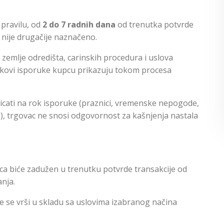
 pravilu, od
2 do 7 radnih dana
od trenutka potvrde
 nije drugačije naznačeno.
zemlje odredišta, carinskih procedura i uslova
rokovi isporuke kupcu prikazuju tokom procesa
icati na rok isporuke (praznici, vremenske nepogode,
l.), trgovac ne snosi odgovornost za kašnjenja nastala
ca biće zadužen u trenutku potvrde transakcije od
nja.
e se vrši u skladu sa uslovima izabranog načina