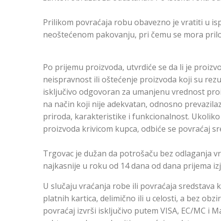
Prilikom povraćaja robu obavezno je vratiti u i
neoštećenom pakovanju, pri čemu se mora priloži
Po prijemu proizvoda, utvrdiće se da li je proiz
neispravnost ili oštećenje proizvoda koji su re
isključivo odgovoran za umanjenu vrednost pro
na način koji nije adekvatan, odnosno prevazila
priroda, karakteristike i funkcionalnost. Ukoliko
proizvoda krivicom kupca, odbiće se povraćaj sr
Trgovac je dužan da potrošaču bez odlaganja vra
najkasnije u roku od 14 dana od dana prijema iz
U slučaju vraćanja robe ili povraćaja sredstava
platnih kartica, delimično ili u celosti, a bez ob
povraćaj izvrši isključivo putem VISA, EC/MC i 