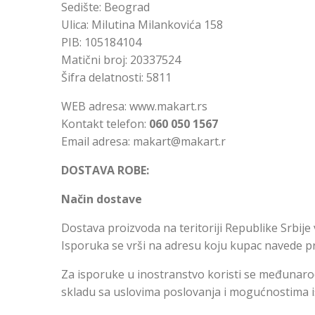
Sedište: Beograd
Ulica: Milutina Milankovića 158
PIB: 105184104
Matični broj: 20337524
Šifra delatnosti: 5811
WEB adresa: www.makart.rs
Kontakt telefon:
060 050 1567
Email adresa: makart@makart.r
DOSTAVA ROBE:
Način dostave
Dostava proizvoda na teritoriji Republike Srbije
Isporuka se vrši na adresu koju kupac navede pr
Za isporuke u inostranstvo koristi se međunar
skladu sa uslovima poslovanja i mogućnostima 