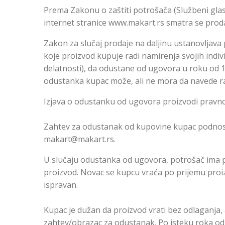
Prema Zakonu o zaštiti potrošača (Službeni gla
internet stranice www.makart.rs smatra se proda
Zakon za slučaj prodaje na daljinu ustanovljava 
koje proizvod kupuje radi namirenja svojih indiv
delatnosti), da odustane od ugovora u roku od 
odustanka kupac može, ali ne mora da navede ra
Izjava o odustanku od ugovora proizvodi pravno
Zahtev za odustanak od kupovine kupac podnos
makart@makart.rs.
U slučaju odustanka od ugovora, potrošač ima p
proizvod. Novac se kupcu vraća po prijemu proiz
ispravan.
Kupac je dužan da proizvod vrati bez odlaganja,
zahtev/obrazac za odustanak. Po isteku roka od 