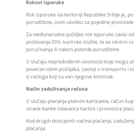
Rokovi isporuke
Rok isporuke na teritoriji Republike Srbije je, po
porudžbine, osim ukoliko za pojedine proizvode
Za međunarodne pošiljke rok isporuke zavisi od 
poslovanja DHL kurirske službe, te se okvirni 
poručivanja ili nakon potvrde porudžbine.
U slučaju nepredviđenih okolnosti koje mogu ut
povećan obim pošiljaka, zastoji u transportu i s
iz razloga koji su van njegove kontrole.
Način zaduživanja računa
U slučaju plaćanja platnim karticama, račun kup
strane banke izdavaoca kartice i procesora plaća
Kod drugih dostupnih načina plaćanja, zaduženj
plaćanja.