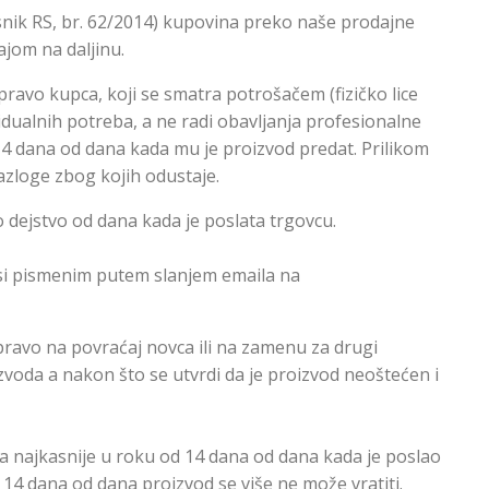
snik RS, br. 62/2014) kupovina preko naše prodajne
jom na daljinu.
pravo kupca, koji se smatra potrošačem (fizičko lice
idualnih potreba, a ne radi obavljanja profesionalne
14 dana od dana kada mu je proizvod predat. Prilikom
zloge zbog kojih odustaje.
 dejstvo od dana kada je poslata trgovcu.
i pismenim putem slanjem emaila na
ravo na povraćaj novca ili na zamenu za drugi
voda a nakon što se utvrdi da je proizvod neoštećen i
 a najkasnije u roku od 14 dana od dana kada je poslao
14 dana od dana proizvod se više ne može vratiti.