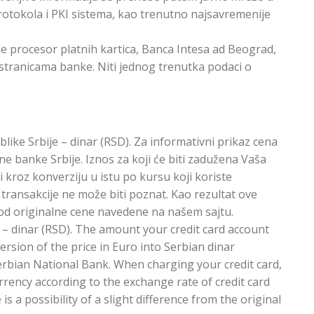
rotokola i PKI sistema, kao trenutno najsavremenije
e procesor platnih kartica, Banca Intesa ad Beograd,
stranicama banke. Niti jednog trenutka podaci o
blike Srbije – dinar (RSD). Za informativni prikaz cena
e banke Srbije. Iznos za koji će biti zadužena Vaša
i kroz konverziju u istu po kursu koji koriste
 transakcije ne može biti poznat. Kao rezultat ove
od originalne cene navedene na našem sajtu.
y – dinar (RSD). The amount your credit card account
ersion of the price in Euro into Serbian dinar
erbian National Bank. When charging your credit card,
rrency according to the exchange rate of credit card
is a possibility of a slight difference from the original