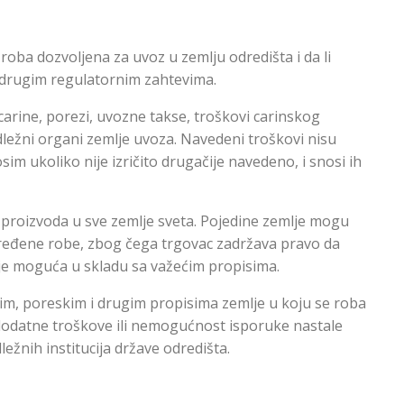
roba dozvoljena za uvoz u zemlju odredišta i da li
 drugim regulatornim zahtevima.
arine, porezi, uvozne takse, troškovi carinskog
ležni organi zemlje uvoza. Navedeni troškovi nisu
sim ukoliko nije izričito drugačije navedeno, i snosi ih
proizvoda u sve zemlje sveta. Pojedine zemlje mogu
ređene robe, zbog čega trgovac zadržava pravo da
ije moguća u skladu sa važećim propisima.
im, poreskim i drugim propisima zemlje u koju se roba
dodatne troškove ili nemogućnost isporuke nastale
ežnih institucija države odredišta.