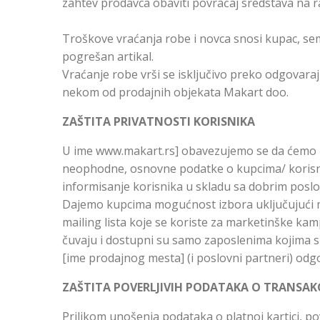
zahtev prodavca obaviti povraćaj sredstava na r
Troškove vraćanja robe i novca snosi kupac, sem
pogrešan artikal.
Vraćanje robe vrši se isključivo preko odgovaraj
nekom od prodajnih objekata Makart doo.
ZAŠTITA PRIVATNOSTI KORISNIKA
U ime www.makart.rs] obavezujemo se da ćemo č
neophodne, osnovne podatke o kupcima/ korisn
informisanje korisnika u skladu sa dobrim poslov
Dajemo kupcima mogućnost izbora uključujući mog
mailing lista koje se koriste za marketinške ka
čuvaju i dostupni su samo zaposlenima kojima su 
[ime prodajnog mesta] (i poslovni partneri) odgo
ZAŠTITA POVERLJIVIH PODATAKA O TRANSAKC
Prilikom unošenja podataka o platnoj kartici, p