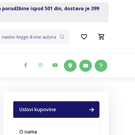
a porudžbine ispod 501 din, dostava je 399
Uslovi kupovine
O nama