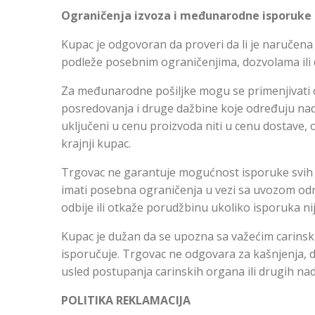
Ograničenja izvoza i međunarodne isporuke
Kupac je odgovoran da proveri da li je naručena 
podleže posebnim ograničenjima, dozvolama ili
Za međunarodne pošiljke mogu se primenjivati c
posredovanja i druge dažbine koje određuju nad
uključeni u cenu proizvoda niti u cenu dostave, o
krajnji kupac.
Trgovac ne garantuje mogućnost isporuke svih 
imati posebna ograničenja u vezi sa uvozom od
odbije ili otkaže porudžbinu ukoliko isporuka n
Kupac je dužan da se upozna sa važećim carinsk
isporučuje. Trgovac ne odgovara za kašnjenja, 
usled postupanja carinskih organa ili drugih nadl
POLITIKA REKLAMACIJA