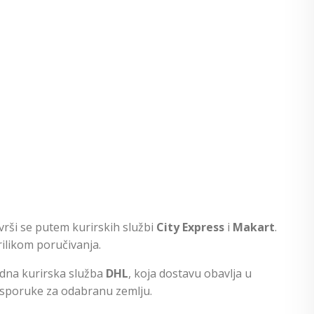
 vrši se putem kurirskih službi
City Express
i
Makart
.
ilikom poručivanja.
odna kurirska služba
DHL
, koja dostavu obavlja u
isporuke za odabranu zemlju.