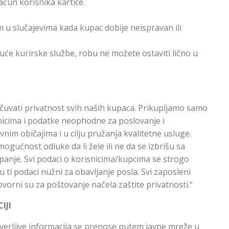
ačun korisnika kartice.
 u slučajevima kada kupac dobije neispravan ili
uće kurirske službe, robu ne možete ostaviti lično u
uvati privatnost svih naših kupaca. Prikupljamo samo
icima i podatke neophodne za poslovanje i
nim običajima i u cilju pružanja kvalitetne usluge.
ućnost odluke da li žele ili ne da se izbrišu sa
mpanje. Svi podaci o korisnicima/kupcima se strogo
ti podaci nužni za obavljanje posla. Svi zaposleni
vorni su za poštovanje načela zaštite privatnosti.“
IJI
overljive informacija se prenose putem javne mreže u