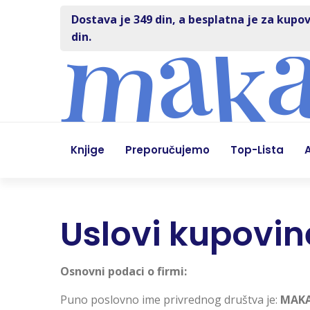
Dostava je 349 din, a besplatna je za kupov
din.
Knjige
Preporučujemo
Top-Lista
A
Uslovi kupovin
Osnovni podaci o firmi:
Puno poslovno ime privrednog društva je:
MAKA