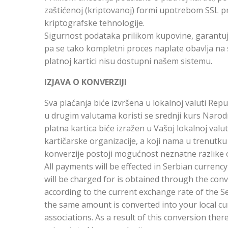
zaštićenoj (kriptovanoj) formi upotrebom SSL p
kriptografske tehnologije.
Sigurnost podataka prilikom kupovine, garantuj
pa se tako kompletni proces naplate obavlja na 
platnoj kartici nisu dostupni našem sistemu.
IZJAVA O KONVERZIJI
Sva plaćanja biće izvršena u lokalnoj valuti Repu
u drugim valutama koristi se srednji kurs Narodn
platna kartica biće izražen u Vašoj lokalnoj valut
kartičarske organizacije, a koji nama u trenutku
konverzije postoji mogućnost neznatne razlike 
All payments will be effected in Serbian currenc
will be charged for is obtained through the conv
according to the current exchange rate of the S
the same amount is converted into your local cu
associations. As a result of this conversion there 