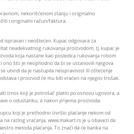
spravnom, nekorišćenom stanju i originalno
ti i originalni račun/faktura.
vod ispravan i neoštećen. Kupac odgovara za
zultat neadekvatnog rukovanja proizvodom, tj. kupac je
izvoda koja nastane kao posledica rukovanja robom
zi ono što je neophodno da bi se ustanovili njegova
 se utvrdi da je nastupila neispravnost ili oštećenje
edstava i proizvod će mu biti vraćen na njegov trošak.
ti iznos koji je potrošač platio po osnovu ugovora, a
jave o odustanku, a nakon prijema proizvoda.
 kupcu koji je prethodno izvršio plaćanje nekom od
zira na razlog vraćanja, www.makart.rs je u obavezi da
Maestro metoda plaćanja. To znači da će banka na