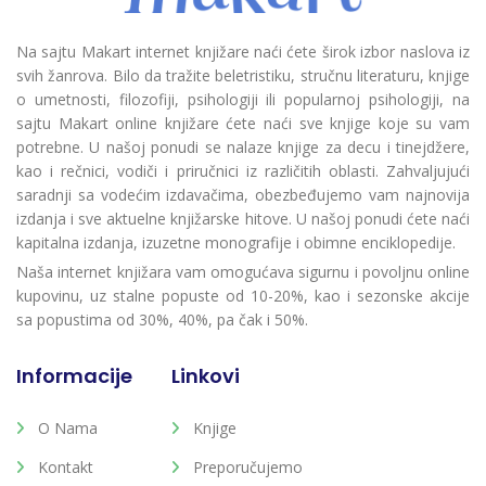
Na sajtu Makart internet knjižare naći ćete širok izbor naslova iz
svih žanrova. Bilo da tražite beletristiku, stručnu literaturu, knjige
o umetnosti, filozofiji, psihologiji ili popularnoj psihologiji, na
sajtu Makart online knjižare ćete naći sve knjige koje su vam
potrebne. U našoj ponudi se nalaze knjige za decu i tinejdžere,
kao i rečnici, vodiči i priručnici iz različitih oblasti. Zahvaljujući
saradnji sa vodećim izdavačima, obezbeđujemo vam najnovija
izdanja i sve aktuelne knjižarske hitove. U našoj ponudi ćete naći
kapitalna izdanja, izuzetne monografije i obimne enciklopedije.
Naša internet knjižara vam omogućava sigurnu i povoljnu online
kupovinu, uz stalne popuste od 10-20%, kao i sezonske akcije
sa popustima od 30%, 40%, pa čak i 50%.
Informacije
Linkovi
O Nama
Knjige
Kontakt
Preporučujemo