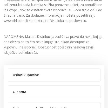
od trenutka kada kurirska služba preuzme paket, za porudžbine
iz Evrope, dok za ostatak sveta isporuka DHL-om traje od 2 do
3 radna dana. Za dodatne informacije možete posetiti sajt
www.dhl.com ili kontaktirajte DHL lokalnu poslovnicu.
NAPOMENA: Makart Distribucija zadržava pravo da neke knjige,
bez obzira na to što neke knjige stoje kao dostupne za
kupovinu, ne isporuči. Dostupnost pojedinih naslova zavisi
isključivo od izdavača.
Uslovi kupovine
O nama