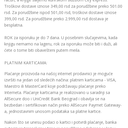
Troškovi dostave iznose 349,00 rsd za porudžbine preko 501.00
rsd. Za porudžbine ispod 501,00 rsd, troškovi dostave iznose
399,00 rsd. Za porudžbine preko 2.999,00 rsd dostava je
besplatna.
ROK za isporuku je do 7 dana. U posebnim slučajevima, kada
knjigu nemamo na lageru, rok za isporuku može biti i duži, ali
ćete o tome biti obavešteni putem meila.
PLATNIM KARTICAMA:
Plaćanje proizvoda na našoj internet prodavnici je moguće
izvršiti na jedan od sledećih načina: platnim karticama - VISA,
Maestro ili MasterCard koje podržavaju plaćanje preko
Interneta. Plaćanje karticama je realizovano u saradnji sa
AllSecure doo i UniCredit Bank Beograd i obavlja se na
bezbedan i sertifikovan način preko AllSecure Paymet Gateway-
a, jednostavnim unosom podataka sa platne kartice.
Nakon što se unesu podaci o kartici i potvrdi plaćanje, banka