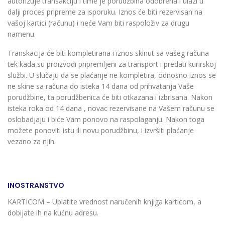
autorizuje transakciju i time je porudžbina odobrena i ulazi u
dalji proces pripreme za isporuku. Iznos će biti rezervisan na
vašoj kartici (računu) i neće Vam biti raspoloživ za drugu
namenu.
Transkacija će biti kompletirana i iznos skinut sa vašeg računa
tek kada su proizvodi pripremljeni za transport i predati kurirskoj
službi. U slučaju da se plaćanje ne kompletira, odnosno iznos se
ne skine sa računa do isteka 14 dana od prihvatanja Vaše
porudžbine, ta porudžbenica će biti otkazana i izbrisana. Nakon
isteka roka od 14 dana , novac rezervisane na Vašem računu se
oslobadjaju i biće Vam ponovo na raspolaganju. Nakon toga
možete ponoviti istu ili novu porudžbinu, i izvršiti plaćanje
vezano za njih.
INOSTRANSTVO
KARTICOM – Uplatite vrednost naručenih knjiga karticom, a
dobijate ih na kućnu adresu.