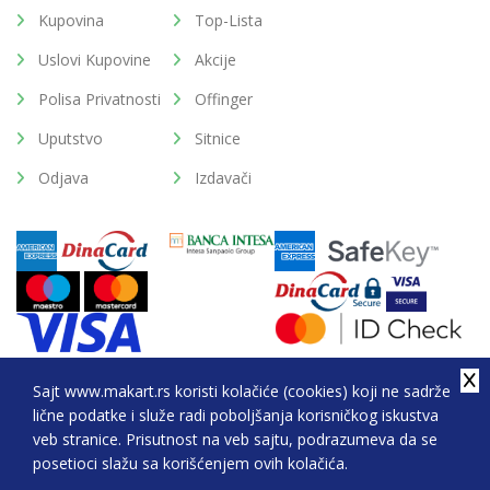
Kupovina
Top-Lista
Uslovi Kupovine
Akcije
Polisa Privatnosti
Offinger
Uputstvo
Sitnice
Odjava
Izdavači
Sajt www.makart.rs koristi kolačiće (cookies) koji ne sadrže
lične podatke i služe radi poboljšanja korisničkog iskustva
2026. All Rights Reserved © Makart.rs - MAKART DOO
veb stranice. Prisutnost na veb sajtu, podrazumeva da se
BEOGRAD (NOVI BEOGRAD), PIB: 105184104, MB:
posetioci slažu sa korišćenjem ovih kolačića.
20337524