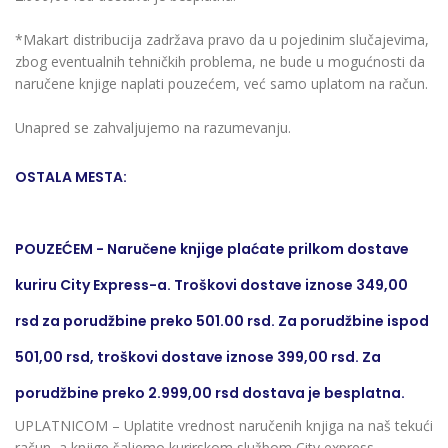
*Makart distribucija zadržava pravo da u pojedinim slučajevima,
zbog eventualnih tehničkih problema, ne bude u mogućnosti da
naručene knjige naplati pouzećem, već samo uplatom na račun.
Unapred se zahvaljujemo na razumevanju.
OSTALA MESTA:
POUZEĆEM - Naručene knjige plaćate prilkom dostave
kuriru City Express-a. Troškovi dostave iznose 349,00
rsd za porudžbine preko 501.00 rsd. Za porudžbine ispod
501,00 rsd, troškovi dostave iznose 399,00 rsd. Za
porudžbine preko 2.999,00 rsd dostava je besplatna.
UPLATNICOM – Uplatite vrednost naručenih knjiga na naš tekući
račun, a knjige šaljemo kurirskom službom City express.