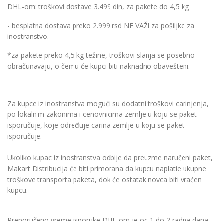
DHL-om: troškovi dostave 3.499 din, za pakete do 4,5 kg
- besplatna dostava preko 2.999 rsd NE VAŽI za pošiljke za
inostranstvo.
*za pakete preko 4,5 kg težine, troškovi slanja se posebno
obračunavaju, o čemu će kupci biti naknadno obavešteni.
Za kupce iz inostranstva mogući su dodatni troškovi carinjenja,
po lokalnim zakonima i cenovnicima zemlje u koju se paket
isporučuje, koje određuje carina zemlje u koju se paket
isporučuje.
Ukoliko kupac iz inostranstva odbije da preuzme naručeni paket,
Makart Distribucija će biti primorana da kupcu naplatie ukupne
troškove transporta paketa, dok će ostatak novca biti vraćen
kupcu.
Preporučeno vreme isporuke DHL-om je od 1 do 2 radna dana