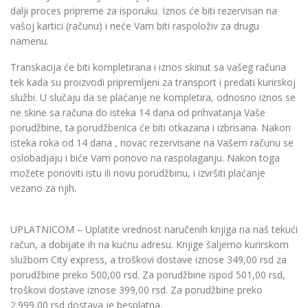
dalji proces pripreme za isporuku. Iznos će biti rezervisan na
vašoj kartici (računu) i neće Vam biti raspoloživ za drugu
namenu.
Transkacija će biti kompletirana i iznos skinut sa vašeg računa
tek kada su proizvodi pripremljeni za transport i predati kurirskoj
službi. U slučaju da se plaćanje ne kompletira, odnosno iznos se
ne skine sa računa do isteka 14 dana od prihvatanja Vaše
porudžbine, ta porudžbenica će biti otkazana i izbrisana. Nakon
isteka roka od 14 dana , novac rezervisane na Vašem računu se
oslobadjaju i biće Vam ponovo na raspolaganju. Nakon toga
možete ponoviti istu ili novu porudžbinu, i izvršiti plaćanje
vezano za njih.
UPLATNICOM – Uplatite vrednost naručenih knjiga na naš tekući
račun, a dobijate ih na kućnu adresu. Knjige šaljemo kurirskom
službom City express, a troškovi dostave iznose 349,00 rsd za
porudžbine preko 500,00 rsd. Za porudžbine ispod 501,00 rsd,
troškovi dostave iznose 399,00 rsd. Za porudžbine preko
2.999,00 rsd dostava je besplatna.