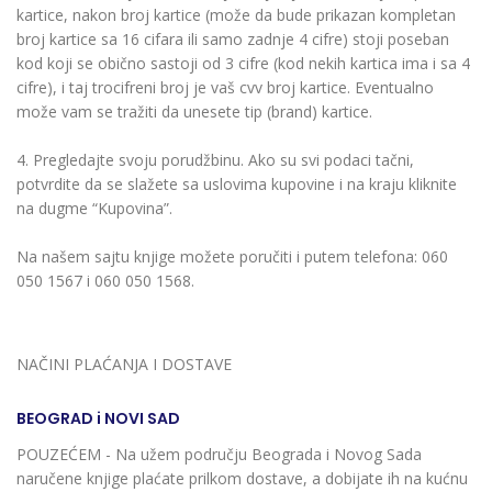
kartice, nakon broj kartice (može da bude prikazan kompletan
broj kartice sa 16 cifara ili samo zadnje 4 cifre) stoji poseban
kod koji se obično sastoji od 3 cifre (kod nekih kartica ima i sa 4
cifre), i taj trocifreni broj je vaš cvv broj kartice. Eventualno
može vam se tražiti da unesete tip (brand) kartice.
4. Pregledajte svoju porudžbinu. Ako su svi podaci tačni,
potvrdite da se slažete sa uslovima kupovine i na kraju kliknite
na dugme “Kupovina”.
Na našem sajtu knjige možete poručiti i putem telefona: 060
050 1567 i 060 050 1568.
NAČINI PLAĆANJA I DOSTAVE
BEOGRAD i NOVI SAD
POUZEĆEM - Na užem području Beograda i Novog Sada
naručene knjige plaćate prilkom dostave, a dobijate ih na kućnu