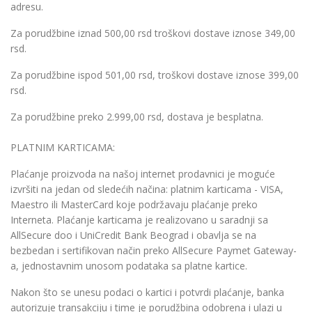
adresu.
Za porudžbine iznad 500,00 rsd troškovi dostave iznose 349,00
rsd.
Za porudžbine ispod 501,00 rsd, troškovi dostave iznose 399,00
rsd.
Za porudžbine preko 2.999,00 rsd, dostava je besplatna.
PLATNIM KARTICAMA:
Plaćanje proizvoda na našoj internet prodavnici je moguće
izvršiti na jedan od sledećih načina: platnim karticama - VISA,
Maestro ili MasterCard koje podržavaju plaćanje preko
Interneta. Plaćanje karticama je realizovano u saradnji sa
AllSecure doo i UniCredit Bank Beograd i obavlja se na
bezbedan i sertifikovan način preko AllSecure Paymet Gateway-
a, jednostavnim unosom podataka sa platne kartice.
Nakon što se unesu podaci o kartici i potvrdi plaćanje, banka
autorizuje transakciju i time je porudžbina odobrena i ulazi u