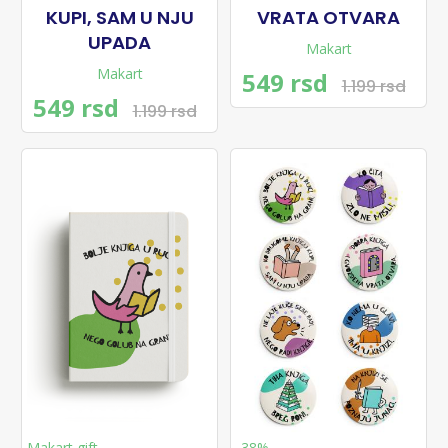
KUPI, SAM U NJU
VRATA OTVARA
UPADA
Makart
Makart
549 rsd
1.199 rsd
549 rsd
1.199 rsd
Makart gift
-38%