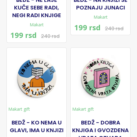
KUČE SEBE RADI,
POZNAJU JUNACI
NEGI RADI KNJIGE
Makart
Makart
199 rsd
240 rsd
199 rsd
240 rsd
Makart gift
Makart gift
BEDŽ - KO NEMA U
BEDŽ - DOBRA
GLAVI, IMA U KNJIZI
KNJIGA I GVOZDENA