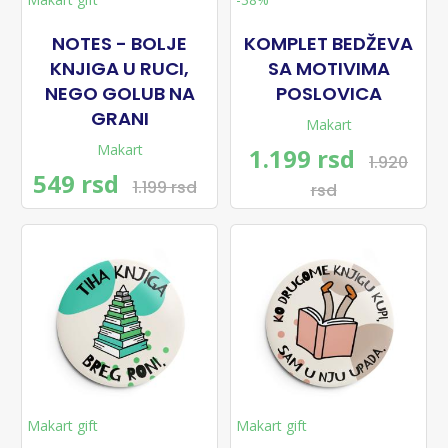
NOTES - BOLJE
KOMPLET BEDŽEVA
KNJIGA U RUCI,
SA MOTIVIMA
NEGO GOLUB NA
POSLOVICA
GRANI
Makart
Makart
1.199 rsd
1.920
549 rsd
1.199 rsd
rsd
Makart gift
Makart gift