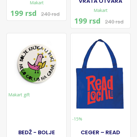
VRATA OTVARA
Makart
Makart
199 rsd
240 rsd
199 rsd
240 rsd
Makart gift
-15%
BEDŽ - BOLJE
CEGER – READ