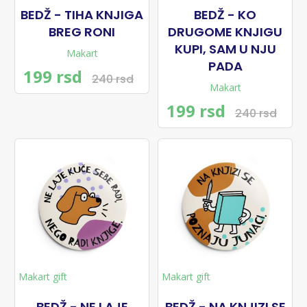
BEDŽ - TIHA KNJIGA
BEDŽ - KO
BREG RONI
DRUGOME KNJIGU
KUPI, SAM U NJU
Makart
PADA
199 rsd
240 rsd
Makart
199 rsd
240 rsd
Makart gift
Makart gift
BEDŽ - NE LAJE
BEDŽ - NA KNJIZI SE