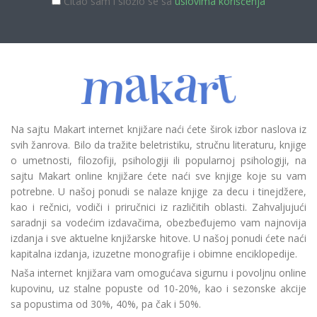
Čitao sam i složio se sa
uslovima korišćenja
Na sajtu Makart internet knjižare naći ćete širok izbor naslova iz
svih žanrova. Bilo da tražite beletristiku, stručnu literaturu, knjige
o umetnosti, filozofiji, psihologiji ili popularnoj psihologiji, na
sajtu Makart online knjižare ćete naći sve knjige koje su vam
potrebne. U našoj ponudi se nalaze knjige za decu i tinejdžere,
kao i rečnici, vodiči i priručnici iz različitih oblasti. Zahvaljujući
saradnji sa vodećim izdavačima, obezbeđujemo vam najnovija
izdanja i sve aktuelne knjižarske hitove. U našoj ponudi ćete naći
kapitalna izdanja, izuzetne monografije i obimne enciklopedije.
Naša internet knjižara vam omogućava sigurnu i povoljnu online
kupovinu, uz stalne popuste od 10-20%, kao i sezonske akcije
sa popustima od 30%, 40%, pa čak i 50%.