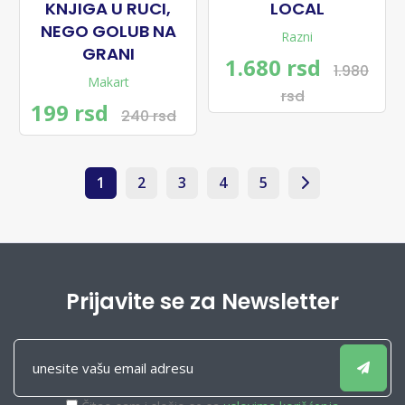
KNJIGA U RUCI,
LOCAL
NEGO GOLUB NA
Razni
GRANI
1.680 rsd
1.980
Makart
rsd
199 rsd
240 rsd
1
2
3
4
5
Prijavite se za Newsletter