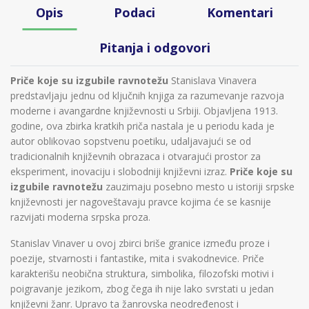
Opis
Podaci
Komentari
Pitanja i odgovori
Priče koje su izgubile ravnotežu
Stanislava Vinavera
predstavljaju jednu od ključnih knjiga za razumevanje razvoja
moderne i avangardne književnosti u Srbiji. Objavljena 1913.
godine, ova zbirka kratkih priča nastala je u periodu kada je
autor oblikovao sopstvenu poetiku, udaljavajući se od
tradicionalnih književnih obrazaca i otvarajući prostor za
eksperiment, inovaciju i slobodniji književni izraz.
Priče koje su
izgubile ravnotežu
zauzimaju posebno mesto u istoriji srpske
književnosti jer nagoveštavaju pravce kojima će se kasnije
razvijati moderna srpska proza.
Stanislav Vinaver u ovoj zbirci briše granice između proze i
poezije, stvarnosti i fantastike, mita i svakodnevice. Priče
karakterišu neobična struktura, simbolika, filozofski motivi i
poigravanje jezikom, zbog čega ih nije lako svrstati u jedan
književni žanr. Upravo ta žanrovska neodređenost i