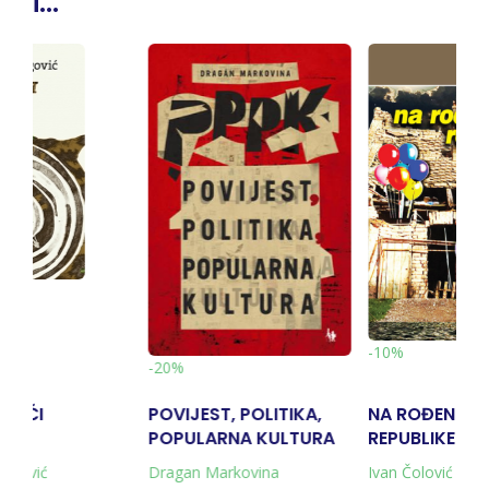
i...
Rasprodato
-10%
, POLITIKA,
NA ROĐENDANU
JASENOVAC -
RNA KULTURA
REPUBLIKE SRPSKE
TRAGIKA, MIT
ISTINA
rkovina
Ivan Čolović
Slavko Goldstein