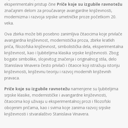
eksperimentalni pristup čine
Priče koje su izgubile ravnotežu
značajnim delom za proučavanje avangardne književnosti,
modernizma i razvoja srpske umetničke proze početkom 20.
veka.
Ova zbirka može biti posebno zanimljiva čitaocima koje privlače
avangardna književnost, modernistička proza, zbirke kratkih
priča, filozofska književnost, simbolistička dela, eksperimentalna
književnost, kao i ljubiteljima klasika srpske književnosti. Zbog
bogate simbolike, slojevitog značenja i originalnog stila, delo
Stanislava Vinavera često privlači i čitaoce koji istražuju istoriju
književnosti, književnu teoriju i razvoj modernih književnih
pravaca.
Priče koje su izgubile ravnotežu
namenjene su ljubiteljima
srpske klasike, modernističke i avangardne književnosti,
čitaocima koji uživaju u eksperimentalnoj prozi i filozofski
obojenim pričama, kao i svima koje zanima razvoj srpske
književnosti i stvaralaštvo Stanislava Vinavera.