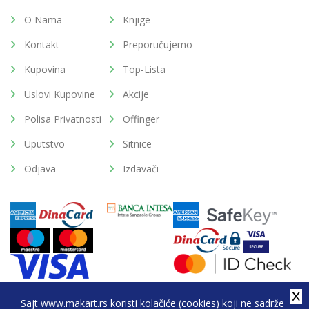
O Nama
Knjige
Kontakt
Preporučujemo
Kupovina
Top-Lista
Uslovi Kupovine
Akcije
Polisa Privatnosti
Offinger
Uputstvo
Sitnice
Odjava
Izdavači
Sajt www.makart.rs koristi kolačiće (cookies) koji ne sadrže