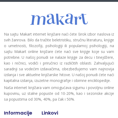
Na sajtu Makart internet knjižare naći ćete širok izbor naslova iz
svih žanrova. Bilo da tražite beletristiku, stručnu literaturu, knjige
o umetnosti, filozofiji, psihologiji ili popularnoj psihologiji, na
sajtu Makart online knjižare ćete naći sve knjige koje su vam
potrebne. U našoj ponudi se nalaze knjige za decu i tinejdžere,
kao i rečnici, vodiči i priručnici iz različitih oblasti. Zahvaljujući
saradnji sa vodećim izdavačima, obezbeđujemo vam najnovija
izdanja i sve aktuelne knjižarske hitove. U našoj ponudi ćete naći
kapitalna izdanja, izuzetne monografije i obimne enciklopedije.
Naša internet knjižara vam omogućava sigurnu i povoljnu online
kupovinu, uz stalne popuste od 10-20%, kao i sezonske akcije
sa popustima od 30%, 40%, pa čak i 50%.
Informacije
Linkovi