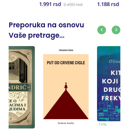
d
1.188 rsd
2.490 rsd
1.320 rsd
Preporuka na osnovu
Vaše pretrage...
-10%
-10%