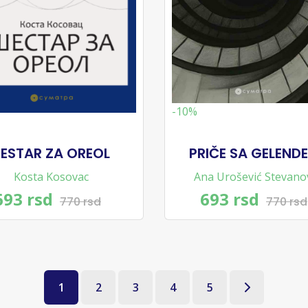
-10%
ESTAR ZA OREOL
PRIČE SA GELEND
Kosta Kosovac
Ana Urošević Stevano
693 rsd
693 rsd
770 rsd
770 rsd
1
2
3
4
5