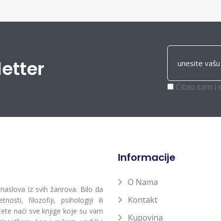
letter
Čitao sam i 
Informacije
O Nama
 naslova iz svih žanrova. Bilo da
Kontakt
osti, filozofiji, psihologiji ili
 ćete naći sve knjige koje su vam
Kupovina