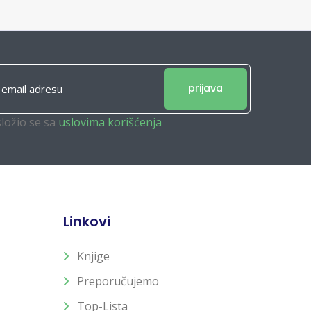
prijava
složio se sa
uslovima korišćenja
Linkovi
Knjige
Preporučujemo
Top-Lista