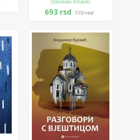
Stanislav Vinaver
d
693 rsd
770 rsd