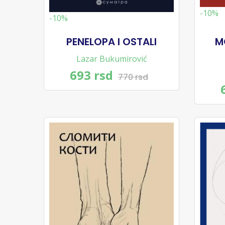
-10%
-10%
PENELOPA I OSTALI
M
Lazar Bukumirović
693 rsd
770 rsd