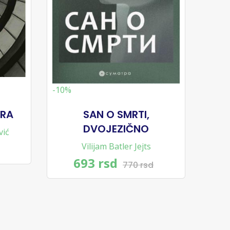
-10%
ERA
SAN O SMRTI,
DVOJEZIČNO
vić
Vilijam Batler Jejts
693 rsd
770 rsd