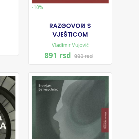
-10%
RAZGOVORI S
VJEŠTICOM
Vladimir Vujović
891 rsd
990 rsd