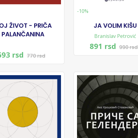
-10%
OJ ŽIVOT - PRIČA
JA VOLIM KIŠU
PALANČANINA
Branislav Petrović
891 rsd
990 rsd
693 rsd
770 rsd