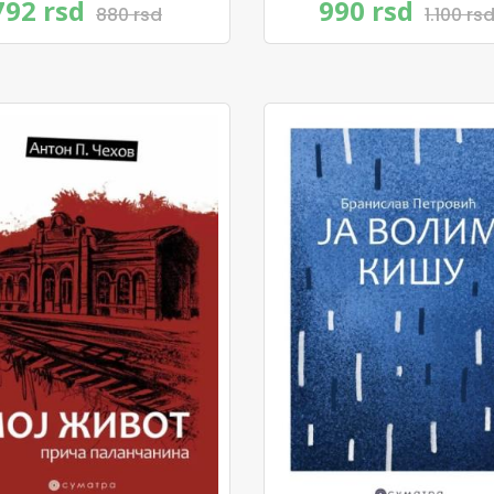
792 rsd
990 rsd
880 rsd
1.100 rs