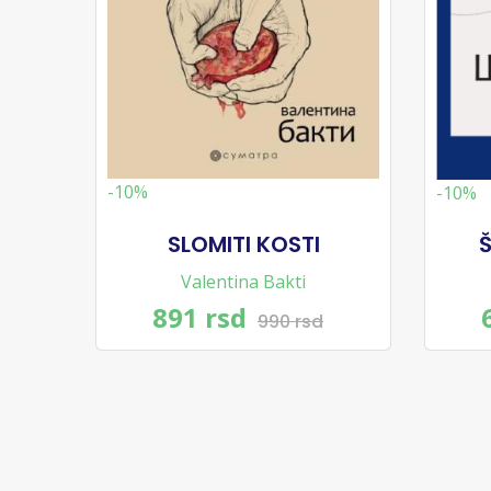
-10%
-10%
SLOMITI KOSTI
Š
Valentina Bakti
891 rsd
990 rsd