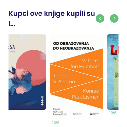
Kupci ove knjige kupili su
i...
-10%
-10%
10%