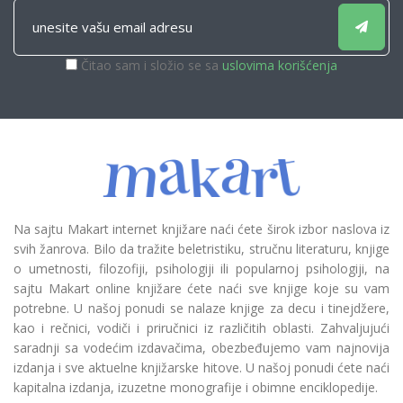
Čitao sam i složio se sa
uslovima korišćenja
Na sajtu Makart internet knjižare naći ćete širok izbor naslova iz
svih žanrova. Bilo da tražite beletristiku, stručnu literaturu, knjige
o umetnosti, filozofiji, psihologiji ili popularnoj psihologiji, na
sajtu Makart online knjižare ćete naći sve knjige koje su vam
potrebne. U našoj ponudi se nalaze knjige za decu i tinejdžere,
kao i rečnici, vodiči i priručnici iz različitih oblasti. Zahvaljujući
saradnji sa vodećim izdavačima, obezbeđujemo vam najnovija
izdanja i sve aktuelne knjižarske hitove. U našoj ponudi ćete naći
kapitalna izdanja, izuzetne monografije i obimne enciklopedije.