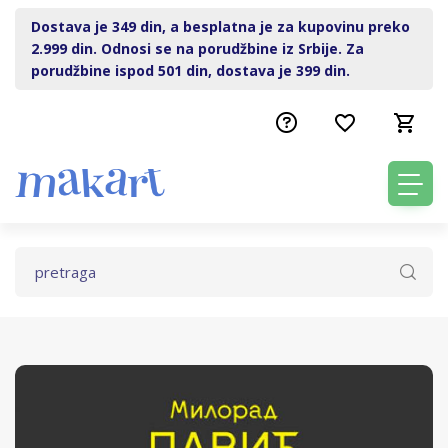
Dostava je 349 din, a besplatna je za kupovinu preko
2.999 din. Odnosi se na porudžbine iz Srbije. Za
porudžbine ispod 501 din, dostava je 399 din.