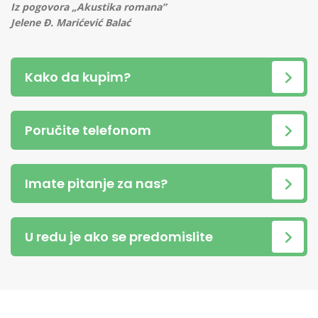
Iz pogovora „Akustika romana”
Jelene Đ. Marićević Balać
Kako da kupim?
Poručite telefonom
Imate pitanje za nas?
U redu je ako se predomislite