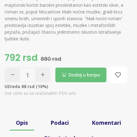
majstorski koristi barokni proskinitarion kao estetski okvir, a
roman se, poput Mocartove Male noćne muzike, gradi kroz
smenu brzih, umerenih i sporih stavova. "Mali noćni roman"
predstavlja izuzetan spoj estetike, muzike i metaforičkih
pejzaža, pružajući čitaocu jedinstveno iskustvo istraživanja
ljudske duše.
792 rsd
880 rsd
Dodaj u korpu
Ušteda 88 rsd (10%)
Sve cene su sa uračunatim PDV-om.
Opis
Podaci
Komentari