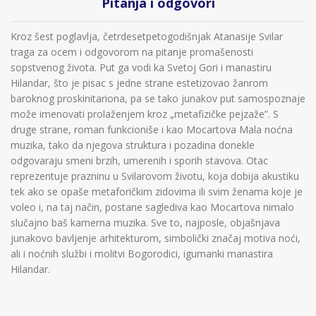
Pitanja i odgovori
Kroz šest poglavlja, četrdesetpetogodišnjak Atanasije Svilar
traga za ocem i odgovorom na pitanje promašenosti
sopstvenog života. Put ga vodi ka Svetoj Gori i manastiru
Hilandar, što je pisac s jedne strane estetizovao žanrom
baroknog proskinitariona, pa se tako junakov put samospoznaje
može imenovati prolaženjem kroz „metafizičke pejzaže”. S
druge strane, roman funkcioniše i kao Mocartova Mala noćna
muzika, tako da njegova struktura i pozadina donekle
odgovaraju smeni brzih, umerenih i sporih stavova. Otac
reprezentuje prazninu u Svilarovom životu, koja dobija akustiku
tek ako se opaše metaforičkim zidovima ili svim ženama koje je
voleo i, na taj način, postane saglediva kao Mocartova nimalo
slučajno baš kamerna muzika. Sve to, najposle, objašnjava
junakovo bavljenje arhitekturom, simbolički značaj motiva noći,
ali i noćnih službi i molitvi Bogorodici, igumanki manastira
Hilandar.