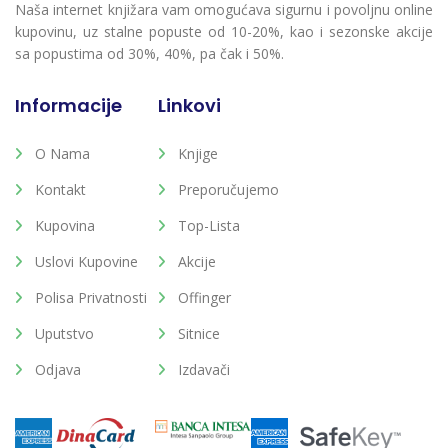
Naša internet knjižara vam omogućava sigurnu i povoljnu online
kupovinu, uz stalne popuste od 10-20%, kao i sezonske akcije
sa popustima od 30%, 40%, pa čak i 50%.
Informacije
Linkovi
O Nama
Knjige
Kontakt
Preporučujemo
Kupovina
Top-Lista
Uslovi Kupovine
Akcije
Polisa Privatnosti
Offinger
Uputstvo
Sitnice
Odjava
Izdavači