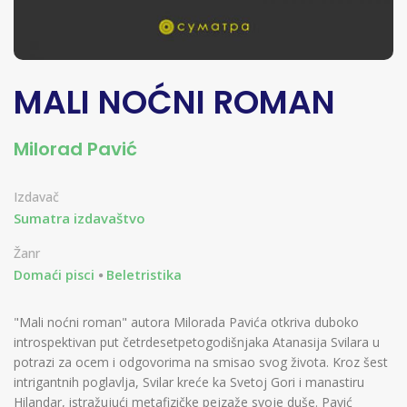
MALI NOĆNI ROMAN
Milorad Pavić
Izdavač
Sumatra izdavaštvo
Žanr
Domaći pisci
Beletristika
"Mali noćni roman" autora Milorada Pavića otkriva duboko
introspektivan put četrdesetpetogodišnjaka Atanasija Svilara u
potrazi za ocem i odgovorima na smisao svog života. Kroz šest
intrigantnih poglavlja, Svilar kreće ka Svetoj Gori i manastiru
Hilandar, istražujući metafizičke pejzaže svoje duše. Pavić