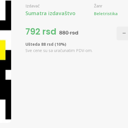
Izdavač
Žanr
Sumatra izdavaštvo
Beletristika
792 rsd
880 rsd
Ušteda 88 rsd (10%)
Sve cene su sa uračunatim PDV-om.