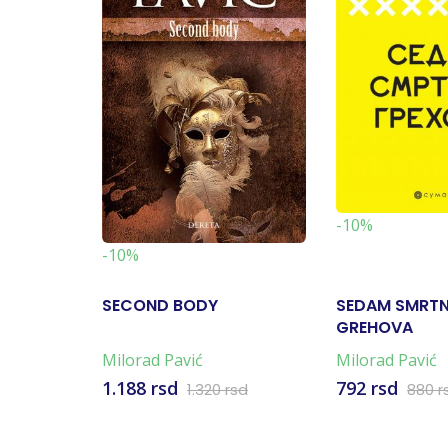
-10%
-10%
SECOND BODY
SEDAM SMRTN
GREHOVA
Milorad Pavić
Milorad Pavić
1.188 rsd
792 rsd
1.320 rsd
880 r