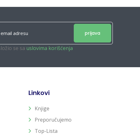
prijava
složio se sa
uslovima korišćenja
Linkovi
Knjige
Preporučujemo
Top-Lista