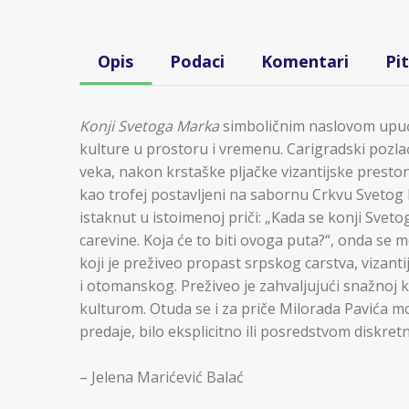
Opis
Podaci
Komentari
Pi
Konji Svetoga Marka
simboličnim naslovom upuć
kulture u prostoru i vremenu. Carigradski pozlaće
veka, nakon krstaške pljačke vizantijske preston
kao trofej postavljeni na sabornu Crkvu Svetog 
istaknut u istoimenoj priči: „Kada se konji Sve
carevine. Koja će to biti ovoga puta?“, onda se 
koji je preživeo propast srpskog carstva, vizan
i otomanskog. Preživeo je zahvaljujući snažnoj 
kulturom. Otuda se i za priče Milorada Pavića 
predaje, bilo eksplicitno ili posredstvom diskret
– Jelena Marićević Balać