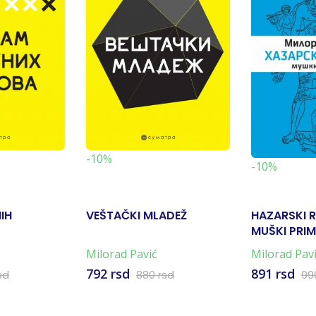
-10%
-10%
IH
VEŠTAČKI MLADEŽ
HAZARSKI R
MUŠKI PRI
Milorad Pavić
Milorad Pav
792 rsd
891 rsd
sd
880 rsd
99