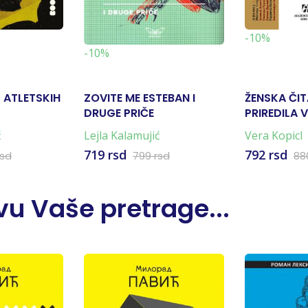
-10%
-10%
 ATLETSKIH
ZOVITE ME ESTEBAN I
ŽENSKA ČIT
DRUGE PRIČE
PRIREDILA 
ć
Lejla Kalamujić
Vera Kopicl
719 rsd
792 rsd
rsd
799 rsd
88
u Vaše pretrage...