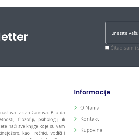
letter
Čitao sam i 
Informacije
O Nama
 naslova iz svih žanrova. Bilo da
Kontakt
osti, filozofiji, psihologiji ili
 ćete naći sve knjige koje su vam
Kupovina
ejdžere, kao i rečnici, vodiči i