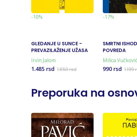
-10%
-17%
GLEDANJE U SUNCE -
SMRTNI ISHOD
PREVAZILAŽENJE UŽASA
POVREDA
OD SMRTI
Irvin Jalom
Milica Vučkovi
1.485 rsd
990 rsd
1.650 rsd
1.199 
Preporuka na osnov