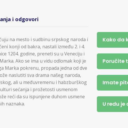
tanja i odgovori
Kako da 
uju na mesto i sudbinu srpskog naroda i
ni konji od bakra, nastali između 2. i 4.
ice 1204. godine, preneti su u Veneciju i
Poručite 
Marka. Ako se ima u vidu odlomak koji je
toga Marka pokrenu, propada jedna od dve
može naslutiti sva drama našeg naroda,
Imate pit
tijskog, ali u međuvremenu i habzburškog
kulturi sećanja i prožetosti usmenom
može reći da su ispunjene duhom usmene
U redu je
nih naznaka.