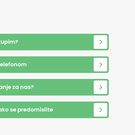
kupim?
telefonom
anje za nas?
 ako se predomislite