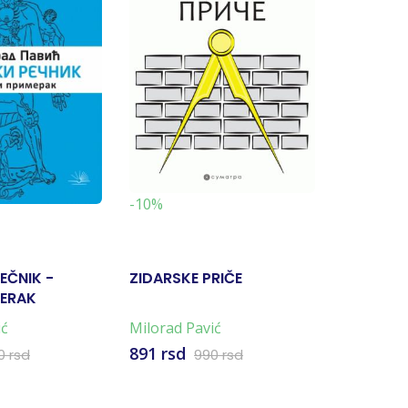
-10%
-10%
EČNIK -
ZIDARSKE PRIČE
HAZARSKI
MERAK
ŽENSKI P
ić
Milorad Pavić
Milorad P
891 rsd
988 rsd
0 rsd
990 rsd