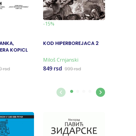
-15%
ANKA,
KOD HIPERBOREJACA 2
DOBA NE
VERA KOPICL
Miloš Crnjanski
Idit Vort
849 rsd
1.980 rs
0 rsd
999 rsd