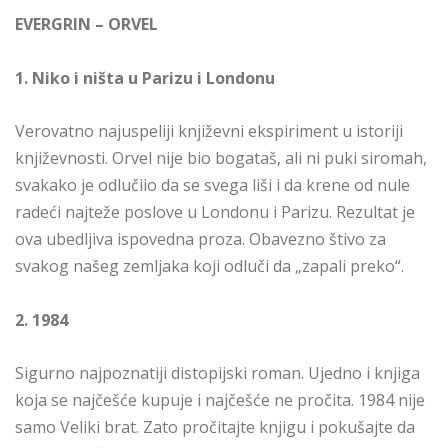
EVERGRIN – ORVEL
1. Niko i ništa u Parizu i Londonu
Verovatno najuspeliji književni ekspiriment u istoriji
književnosti. Orvel nije bio bogataš, ali ni puki siromah,
svakako je odlučiio da se svega liši i da krene od nule
radeći najteže poslove u Londonu i Parizu. Rezultat je
ova ubedljiva ispovedna proza. Obavezno štivo za
svakog našeg zemljaka koji odluči da „zapali preko“.
2. 1984
Sigurno najpoznatiji distopijski roman. Ujedno i knjiga
koja se najčešće kupuje i najčešće ne pročita. 1984 nije
samo Veliki brat. Zato pročitajte knjigu i pokušajte da