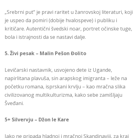
„Srebrni put“ je pravi raritet u žanrovskoj literaturi, koji
je uspeo da pomiri (dobije hvalospeve) i publiku i
kritičare. Autentični švedski noar, portret očinske tuge,
bola i istrajnosti da se nastavi dalje.
5. Živi pesak – Malin Pešon Đolito
Levičarski nastavnik, usvojeno dete iz Ugande,
napirlitana plavuša, sin arapskog imigranta – leže na
početku romana, isprskani krvlju – kao mračna slika
civilizovanog multikulturizma, kako sebe zamišljaju
Šveđani.
5+ Silvervju – Džon le Kare
Iako ne pripada hladnoj i mračnoj Skandinaviji, za kraj