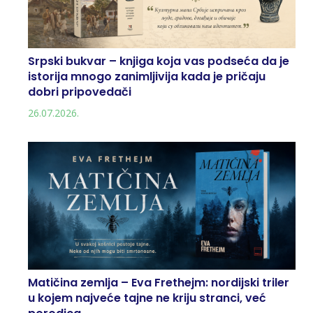
Srpski bukvar – knjiga koja vas podseća da je
istorija mnogo zanimljivija kada je pričaju
dobri pripovedači
26.07.2026.
Matičina zemlja – Eva Frethejm: nordijski triler
u kojem najveće tajne ne kriju stranci, već