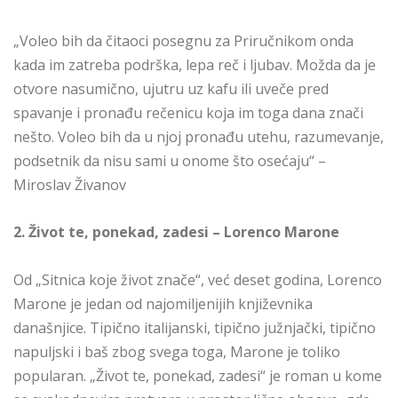
„Voleo bih da čitaoci posegnu za Priručnikom onda
kada im zatreba podrška, lepa reč i ljubav. Možda da je
otvore nasumično, ujutru uz kafu ili uveče pred
spavanje i pronađu rečenicu koja im toga dana znači
nešto. Voleo bih da u njoj pronađu utehu, razumevanje,
podsetnik da nisu sami u onome što osećaju“ –
Miroslav Živanov
2. Život te, ponekad, zadesi – Lorenco Marone
Od „Sitnica koje život znače“, već deset godina, Lorenco
Marone je jedan od najomiljenijih književnika
današnjice. Tipično italijanski, tipično južnjački, tipično
napuljski i baš zbog svega toga, Marone je toliko
popularan. „Život te, ponekad, zadesi“ je roman u kome