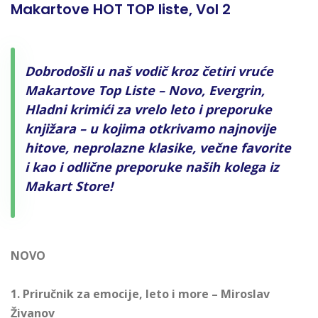
Makartove HOT TOP liste, Vol 2
Dobrodošli u naš vodič kroz četiri vruće
Makartove Top Liste – Novo, Evergrin,
Hladni krimići za vrelo leto i preporuke
knjižara – u kojima otkrivamo najnovije
hitove, neprolazne klasike, večne favorite
i kao i odlične preporuke naših kolega iz
Makart Store!
NOVO
1. Priručnik za emocije, leto i more – Miroslav
Živanov