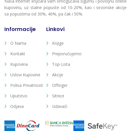
Naša internet knjižara vam omogućava sigurnu i povoljnu online
kupovinu, uz stalne popuste od 10-20%, kao i sezonske akcije
sa popustima od 30%, 40%, pa čak i 50%.
Informacije
Linkovi
O Nama
Knjige
Kontakt
Preporučujemo
Kupovina
Top-Lista
Uslovi Kupovine
Akcije
Polisa Privatnosti
Offinger
Uputstvo
Sitnice
Odjava
Izdavači