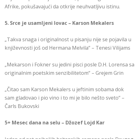
Afrike, pokušavajući da otkrije neuhvatljivu istinu.
5. Srce je usamljeni lovac – Karson Mekalers
„Takva snaga i originalnost u pisanju nije se pojavila u
književnosti još od Hermana Melvila“ – Tenesi Vilijams
„Mekarson i Fokner su jedini pisci posle D.H. Lorensa sa
originalnim poetskim senzibilitetom“ – Grejem Grin
„Čitao sam Karson Mekalers u jeftinim sobama dok
sam gladovao i pio vino i to mi je bilo nešto sveto“ –
Čarls Bukovski
5+ Mesec dana na selu – Džozef Lojd Kar