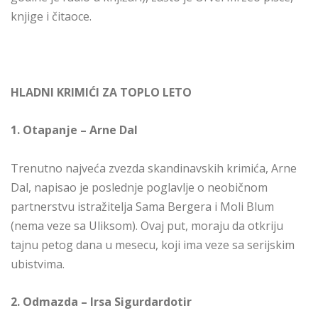
knjige i čitaoce.
HLADNI KRIMIĆI ZA TOPLO LETO
1. Otapanje – Arne Dal
Trenutno najveća zvezda skandinavskih krimića, Arne
Dal, napisao je poslednje poglavlje o neobičnom
partnerstvu istražitelja Sama Bergera i Moli Blum
(nema veze sa Uliksom). Ovaj put, moraju da otkriju
tajnu petog dana u mesecu, koji ima veze sa serijskim
ubistvima.
2. Odmazda – Irsa Sigurdardotir