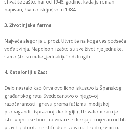
shvatite zašto, bar od 1948. godine, kada je roman
napisan, živimo isključivo u 1984.
3. Životinjska farma
Najveća alegorija u prozi. Utvrdite na koga vas podseća
vođa svinja, Napoleon i zašto su sve životinje jednake,
samo što su neke „jednakije“ od drugih.
4. Kataloniji u čast
Delo nastalo kao Orvelovo lično iskustvo iz Španskog
građanskog rata. Svedočanstvo o njegovoj
razočaranosti i gnevu prema fašizmu, medijskoj
propagandi i ispraznoj ideologiji. („U svakom ratu je
isto, vojnici se bore, novinari se dernjaju i nijedan od tih
pravih patriota ne stiže do rovova na frontu, osim na