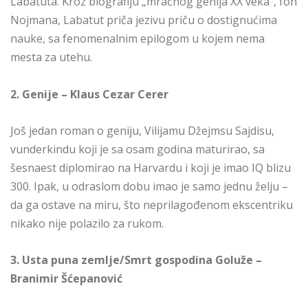
Labatuta. Kroz biografiju „mračnog genija XX veka“, fon
Nojmana, Labatut priča jezivu priču o dostignućima
nauke, sa fenomenalnim epilogom u kojem nema
mesta za utehu.
2. Genije – Klaus Cezar Cerer
Još jedan roman o geniju, Vilijamu Džejmsu Sajdisu,
vunderkindu koji je sa osam godina maturirao, sa
šesnaest diplomirao na Harvardu i koji je imao IQ blizu
300. Ipak, u odraslom dobu imao je samo jednu želju –
da ga ostave na miru, što neprilagođenom ekscentriku
nikako nije polazilo za rukom.
3. Usta puna zemlje/Smrt gospodina Goluže –
Branimir Šćepanović