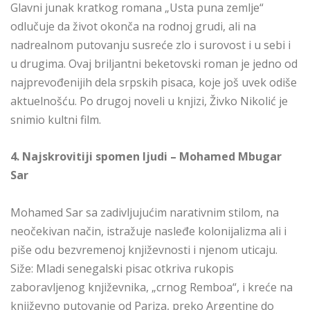
Glavni junak kratkog romana „Usta puna zemlje“
odlučuje da život okonča na rodnoj grudi, ali na
nadrealnom putovanju susreće zlo i surovost i u sebi i
u drugima. Ovaj briljantni beketovski roman je jedno od
najprevođenijih dela srpskih pisaca, koje još uvek odiše
aktuelnošću. Po drugoj noveli u knjizi, Živko Nikolić je
snimio kultni film.
4. Najskrovitiji spomen ljudi – Mohamed Mbugar
Sar
Mohamed Sar sa zadivljujućim narativnim stilom, na
neočekivan način, istražuje nasleđe kolonijalizma ali i
piše odu bezvremenoj književnosti i njenom uticaju.
Siže: Mladi senegalski pisac otkriva rukopis
zaboravljenog književnika, „crnog Remboa“, i kreće na
književno putovanje od Pariza, preko Argentine do