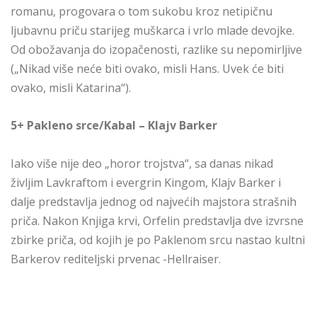
romanu, progovara o tom sukobu kroz netipičnu
ljubavnu priču starijeg muškarca i vrlo mlade devojke.
Od obožavanja do izopačenosti, razlike su nepomirljive
(„Nikad više neće biti ovako, misli Hans. Uvek će biti
ovako, misli Katarina“).
5+ Pakleno srce/Kabal – Klajv Barker
Iako više nije deo „horor trojstva“, sa danas nikad
življim Lavkraftom i evergrin Kingom, Klajv Barker i
dalje predstavlja jednog od najvećih majstora strašnih
priča. Nakon Knjiga krvi, Orfelin predstavlja dve izvrsne
zbirke priča, od kojih je po Paklenom srcu nastao kultni
Barkerov rediteljski prvenac -Hellraiser.