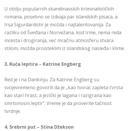
U obilju popularnih skandinavskih kriminalističkih
romana, posebno se izdvaja par islandskih pisaca, a
Irsa Sigurdardotir je možda i najtalentovanija. Za
razliku od Šveđana i Norvežana, kod Irme, nema reda
incesta i drogiranja, već mračnu atmosferu stvara
stilom, možda proisteklim iz islandskog nasleđa i klime.
3. Kuća leptira – Katrine Engberg
Red je i na Dankinju. Za Katrine Engberg su
svojevremeno govorili da je „kao tvorac zapleta čvrsta
kao stari hrast, a jezički je lagana i razigrana kao
smrtonosni leptir“. Vreme je da proverite tačnost
tvrdnje.
4. Srebrni put – Stina Džekson