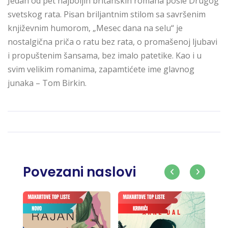
Jedan od pet najboljih britanskih romana posle Drugog
svetskog rata. Pisan briljantnim stilom sa savršenim
književnim humorom, „Mesec dana na selu“ je
nostalgična priča o ratu bez rata, o promašenoj ljubavi
i propuštenim šansama, bez imalo patetike. Kao i u
svim velikim romanima, zapamtićete ime glavnog
junaka – Tom Birkin.
Povezani naslovi