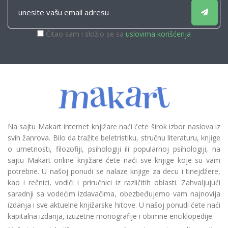
Čitao sam i složio se sa
uslovima korišćenja
Na sajtu Makart internet knjižare naći ćete širok izbor naslova iz
svih žanrova. Bilo da tražite beletristiku, stručnu literaturu, knjige
o umetnosti, filozofiji, psihologiji ili popularnoj psihologiji, na
sajtu Makart online knjižare ćete naći sve knjige koje su vam
potrebne. U našoj ponudi se nalaze knjige za decu i tinejdžere,
kao i rečnici, vodiči i priručnici iz različitih oblasti. Zahvaljujući
saradnji sa vodećim izdavačima, obezbeđujemo vam najnovija
izdanja i sve aktuelne knjižarske hitove. U našoj ponudi ćete naći
kapitalna izdanja, izuzetne monografije i obimne enciklopedije.