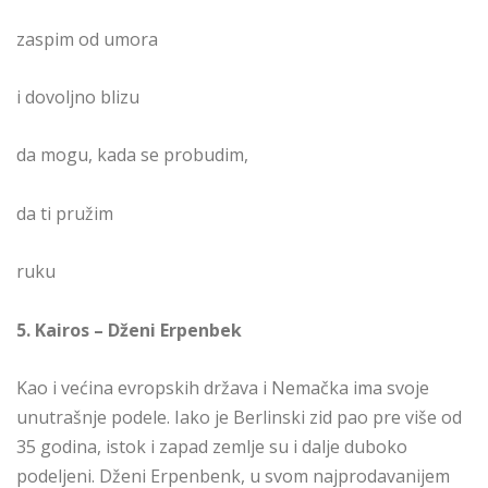
zaspim od umora
i dovoljno blizu
da mogu, kada se probudim,
da ti pružim
ruku
5. Kairos – Dženi Erpenbek
Kao i većina evropskih država i Nemačka ima svoje
unutrašnje podele. Iako je Berlinski zid pao pre više od
35 godina, istok i zapad zemlje su i dalje duboko
podeljeni. Dženi Erpenbenk, u svom najprodavanijem