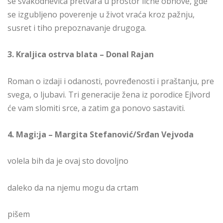
se svakodnevica pretvara u prostor lične obnove, gde
se izgubljeno poverenje u život vraća kroz pažnju,
susret i tiho prepoznavanje drugoga.
3. Kraljica ostrva blata – Donal Rajan
Roman o izdaji i odanosti, povređenosti i praštanju, pre
svega, o ljubavi. Tri generacije žena iz porodice Ejlvord
će vam slomiti srce, a zatim ga ponovo sastaviti.
4. Magi:ja – Margita Stefanović/Srđan Vejvoda
volela bih da je ovaj sto dovoljno
daleko da na njemu mogu da crtam
pišem