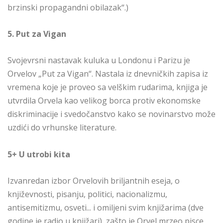
brzinski propagandni obilazak“.)
5. Put za Vigan
Svojevrsni nastavak kuluka u Londonu i Parizu je
Orvelov „Put za Vigan“. Nastala iz dnevničkih zapisa iz
vremena koje je proveo sa velškim rudarima, knjiga je
utvrdila Orvela kao velikog borca protiv ekonomske
diskriminacije i svedočanstvo kako se novinarstvo može
uzdići do vrhunske literature.
5+ U utrobi kita
Izvanredan izbor Orvelovih briljantnih eseja, o
književnosti, pisanju, politici, nacionalizmu,
antisemitizmu, osveti... i omiljeni svim knjižarima (dve
godine je radio u knjižari), zašto je Orvel mrzeo pisce,