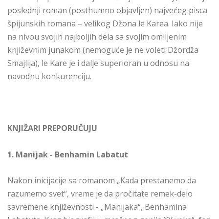
poslednji roman (posthumno objavljen) najvećeg pisca
špijunskih romana – velikog Džona le Karea. Iako nije
na nivou svojih najboljih dela sa svojim omiljenim
književnim junakom (nemoguće je ne voleti Džordža
Smajlija), le Kare je i dalje superioran u odnosu na
navodnu konkurenciju.
KNJIŽARI PREPORUČUJU
1. Manijak - Benhamin Labatut
Nakon inicijacije sa romanom „Kada prestanemo da
razumemo svet“, vreme je da pročitate remek-delo
savremene književnosti - „Manijaka“, Benhamina