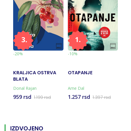
-20%
-10%
-10
KRALJICA OSTRVA
OTAPANJE
PAK
BLATA
KA
Donal Rajan
Arne Dal
Klaj
959 rsd
1.257 rsd
2.9
d
1.199 rsd
1.397 rsd
IZDVOJENO