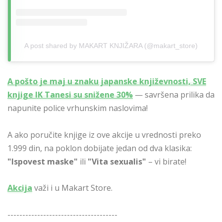
A post shared by MAKART KNJIŽARA (@makart_store)
A pošto je maj u znaku japanske književnosti, SVE
knjige IK Tanesi su snižene 30%
— savršena prilika da
napunite police vrhunskim naslovima!
A ako poručite knjige iz ove akcije u vrednosti preko
1.999 din, na poklon dobijate jedan od dva klasika:
"Ispovest maske"
ili
"Vita sexualis"
– vi birate!
Akcija
važi i u Makart Store.
-------------------------------------