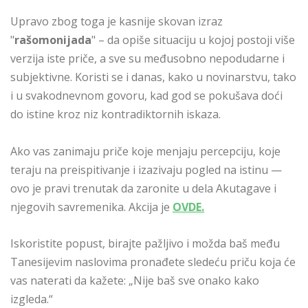
Upravo zbog toga je kasnije skovan izraz
"
rašomonijada
" – da opiše situaciju u kojoj postoji više
verzija iste priče, a sve su međusobno nepodudarne i
subjektivne. Koristi se i danas, kako u novinarstvu, tako
i u svakodnevnom govoru, kad god se pokušava doći
do istine kroz niz kontradiktornih iskaza.
Ako vas zanimaju priče koje menjaju percepciju, koje
teraju na preispitivanje i izazivaju pogled na istinu —
ovo je pravi trenutak da zaronite u dela Akutagave i
njegovih savremenika. Akcija je
OVDE.
Iskoristite popust, birajte pažljivo i možda baš među
Tanesijevim naslovima pronađete sledeću priču koja će
vas naterati da kažete: „Nije baš sve onako kako
izgleda.“