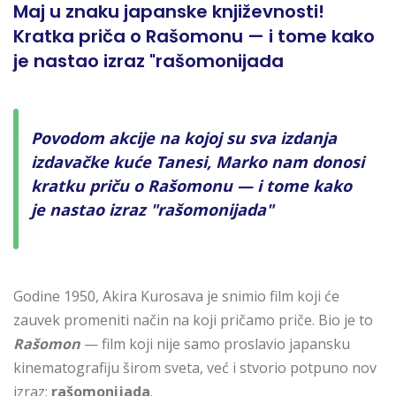
Maj u znaku japanske književnosti!
Kratka priča o Rašomonu — i tome kako
je nastao izraz "rašomonijada
Povodom akcije na kojoj su sva izdanja
izdavačke kuće Tanesi, Marko nam donosi
kratku priču o Rašomonu — i tome kako
je nastao izraz "rašomonijada"
Godine 1950, Akira Kurosava je snimio film koji će
zauvek promeniti način na koji pričamo priče. Bio je to
Rašomon
— film koji nije samo proslavio japansku
kinematografiju širom sveta, već i stvorio potpuno nov
izraz:
rašomonijada
.