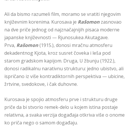
Ali da bismo razumeli film, moramo se vratiti njegovim
književnim korenima. Kurosava je
Rašomon
zasnovao
na dve priče jednog od najznačajnijih pisaca moderne
japanske književnosti — Rjunosukea Akutagave.
Prva,
Rašomon
(1915.), donosi mračnu atmosferu
dekadentnog Kjota, kroz susret čoveka i leša pod
starom gradskom kapijom. Druga, U žbunju (1922.),
donosi radikalnu narativnu strukturu: jedno ubistvo, ali
ispričano iz više kontradiktornih perspektiva — ubicine,
žrtvine, svedokove, i čak duhovne.
Kurosava je spojio atmosferu prve i strukturu druge
priče da bi stvorio remek-delo u kojem istina postaje
relativna, a svaka verzija događaja otkriva više o onome
ko priča nego o samom događaju.