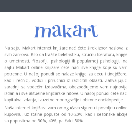
Na sajtu Makart internet knjižare naći ćete širok izbor naslova iz
svih žanrova. Bilo da tražite beletristiku, stručnu literaturu, knjige
o umetnosti, filozofiji, psihologiji ili popularnoj psihologiji, na
sajtu Makart online knjižare ćete naći sve knjige koje su vam
potrebne. U našoj ponudi se nalaze knjige za decu i tinejdžere,
kao i rečnici, vodiči i priručnici iz različitih oblasti. Zahvaljujući
saradnji sa vodećim izdavačima, obezbeđujemo vam najnovija
izdanja i sve aktuelne knjižarske hitove. U našoj ponudi ćete naći
kapitalna izdanja, izuzetne monografije i obimne enciklopedije.
Naša internet knjižara vam omogućava sigurnu i povoljnu online
kupovinu, uz stalne popuste od 10-20%, kao i sezonske akcije
sa popustima od 30%, 40%, pa čak i 50%.