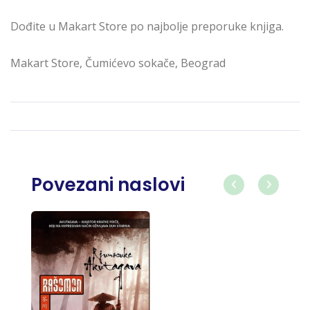
Dođite u Makart Store po najbolje preporuke knjiga.
Makart Store, Čumićevo sokače, Beograd
Povezani naslovi