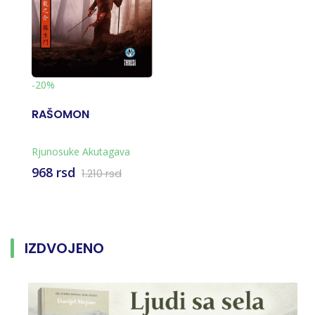
-20%
RAŠOMON
Rjunosuke Akutagava
968 rsd
1.210 rsd
IZDVOJENO