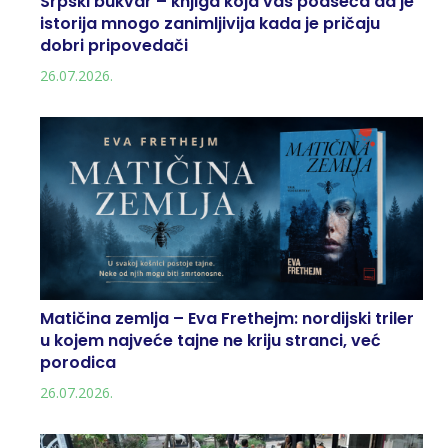
Srpski bukvar – knjiga koja vas podseća da je
istorija mnogo zanimljivija kada je pričaju
dobri pripovedači
26.07.2026.
Matičina zemlja – Eva Frethejm: nordijski triler
u kojem najveće tajne ne kriju stranci, već
porodica
26.07.2026.