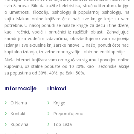
svih žanrova. Bilo da tražite beletristiku, stručnu literaturu, knjige
o umetnosti, filozofiji, psihologiji ili popularnoj psihologiji, na
sajtu Makart online knjižare ćete naći sve knjige koje su vam
potrebne. U našoj ponudi se nalaze knjige za decu i tinejdžere,
kao i rečnici, vodiči i priručnici iz različitih oblasti. Zahvaljujući
saradnji sa vodećim izdavačima, obezbeđujemo vam najnovija
izdanja i sve aktuelne knjižarske hitove. U našoj ponudi ćete naći
kapitalna izdanja, izuzetne monografije i obimne enciklopedije.
Naša internet knjižara vam omogućava sigurnu i povoljnu online
kupovinu, uz stalne popuste od 10-20%, kao i sezonske akcije
sa popustima od 30%, 40%, pa čak i 50%.
Informacije
Linkovi
O Nama
Knjige
Kontakt
Preporučujemo
Kupovina
Top-Lista