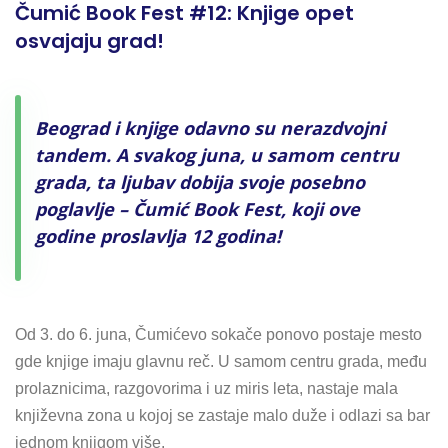
Čumić Book Fest #12: Knjige opet
osvajaju grad!
Beograd i knjige odavno su nerazdvojni
tandem. A svakog juna, u samom centru
grada, ta ljubav dobija svoje posebno
poglavlje – Čumić Book Fest, koji ove
godine proslavlja 12 godina!
Od 3. do 6. juna, Čumićevo sokače ponovo postaje mesto
gde knjige imaju glavnu reč. U samom centru grada, među
prolaznicima, razgovorima i uz miris leta, nastaje mala
književna zona u kojoj se zastaje malo duže i odlazi sa bar
jednom knjigom više.