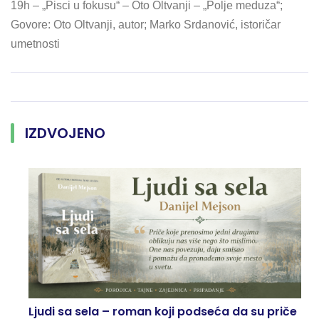
19h – „Pisci u fokusu“ – Oto Oltvanji – „Polje meduza“;
Govore: Oto Oltvanji, autor; Marko Srdanović, istoričar
umetnosti
IZDVOJENO
Ljudi sa sela – roman koji podseća da su priče