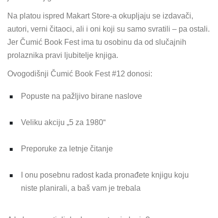
Na platou ispred Makart Store-a okupljaju se izdavači,
autori, verni čitaoci, ali i oni koji su samo svratili – pa ostali.
Jer Čumić Book Fest ima tu osobinu da od slučajnih
prolaznika pravi ljubitelje knjiga.
Ovogodišnji Čumić Book Fest #12 donosi:
Popuste na pažljivo birane naslove
Veliku akciju „5 za 1980“
Preporuke za letnje čitanje
I onu posebnu radost kada pronađete knjigu koju
niste planirali, a baš vam je trebala