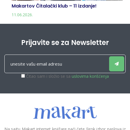
Makartov Čitalački klub – 11 izdanje!
11.06.2026.
Prijavite se za Newsletter
Čitao sam i složio se sa
uslovima korišćenja
Na sajtu Makart internet knjižare naći ćete širok izbor naslova iz