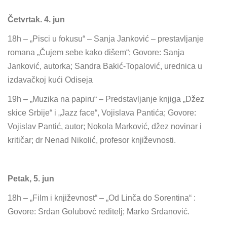
Četvrtak. 4. jun
18h – „Pisci u fokusu“ – Sanja Janković – prestavljanje
romana „Čujem sebe kako dišem“; Govore: Sanja
Janković, autorka; Sandra Bakić-Topalović, urednica u
izdavačkoj kući Odiseja
19h – „Muzika na papiru“ – Predstavljanje knjiga „Džez
skice Srbije“ i „Jazz face“, Vojislava Pantića; Govore:
Vojislav Pantić, autor; Nokola Marković, džez novinar i
kritičar; dr Nenad Nikolić, profesor književnosti.
Petak, 5. jun
18h – „Film i književnost“ – „Od Linča do Sorentina“ :
Govore: Srdan Golubovć reditelj; Marko Srdanović.