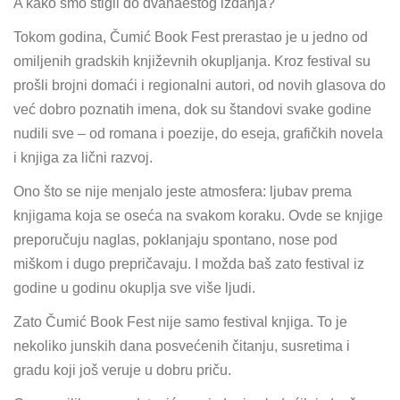
A kako smo stigli do dvanaestog izdanja?
Tokom godina, Čumić Book Fest prerastao je u jedno od
omiljenih gradskih književnih okupljanja. Kroz festival su
prošli brojni domaći i regionalni autori, od novih glasova do
već dobro poznatih imena, dok su štandovi svake godine
nudili sve – od romana i poezije, do eseja, grafičkih novela
i knjiga za lični razvoj.
Ono što se nije menjalo jeste atmosfera: ljubav prema
knjigama koja se oseća na svakom koraku. Ovde se knjige
preporučuju naglas, poklanjaju spontano, nose pod
miškom i dugo prepričavaju. I možda baš zato festival iz
godine u godinu okuplja sve više ljudi.
Zato Čumić Book Fest nije samo festival knjiga. To je
nekoliko junskih dana posvećenih čitanju, susretima i
gradu koji još veruje u dobru priču.