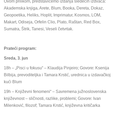
Ovom prilikom, predstavićemo izdanja sledećih izdvača:
Akademska knjiga, Arete, Blum, Booka, Dereta, Dokaz,
Geopoetika, Heliks, Hoplit, Imprimatur, Kosmos, LOM,
Makart, Odiseja, Orfelin Clio, Plato, Raštan, Red Box,
Sumatra, Štrik, Tanesi, Veseli četvrtak.
Prateći program:
Sreda, 3. jun
18h – „Pisci u fokusu“ – Klaudija Pinjeiro; Govore: Ksenija
Bilbija, prevoditeljka i Tamara Krstić, urednica u izdavačkoj
kući Blum
19h – Književni fenomeni“ – Savremena južnoslovenska
književnost – sličnosti, razlike, problemi; Govore: Ivan
Milenković, filozof; Tamara Krstić, književna kritičarka