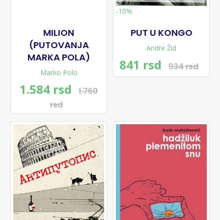
-10%
MILION
PUT U KONGO
(PUTOVANJA
Andre Žid
MARKA POLA)
841 rsd
934 rsd
Marko Polo
1.584 rsd
1.760
rsd