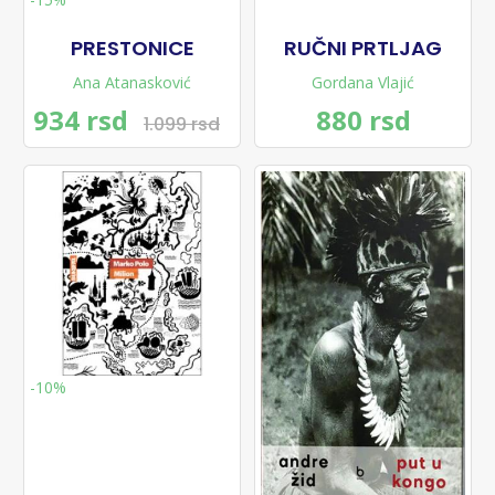
PRESTONICE
RUČNI PRTLJAG
Ana Atanasković
Gordana Vlajić
934 rsd
880 rsd
1.099 rsd
-10%