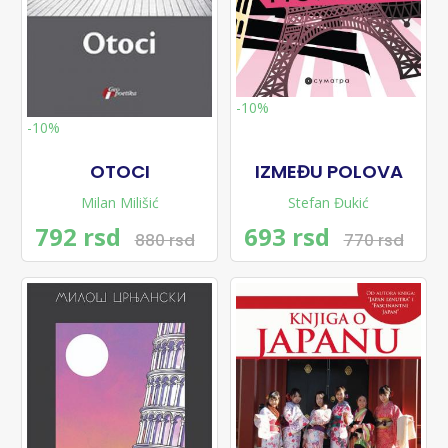
-10%
-10%
OTOCI
IZMEĐU POLOVA
Milan Milišić
Stefan Đukić
792 rsd
693 rsd
880 rsd
770 rsd