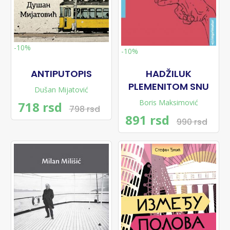
-10%
-10%
ANTIPUTOPIS
HADŽILUK
PLEMENITOM SNU
Dušan Mijatović
Boris Maksimović
718 rsd
798 rsd
891 rsd
990 rsd