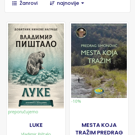
Žanrovi
najnovije
-10%
preporučujemo
LUKE
MESTA KOJA
TRAŽIM PREDRAG
Vladimir Pištalo