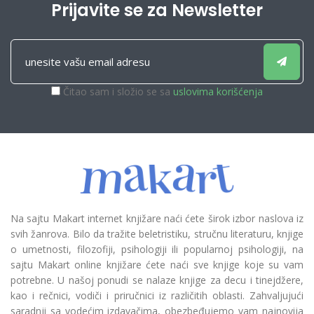
Prijavite se za Newsletter
Čitao sam i složio se sa
uslovima korišćenja
Na sajtu Makart internet knjižare naći ćete širok izbor naslova iz
svih žanrova. Bilo da tražite beletristiku, stručnu literaturu, knjige
o umetnosti, filozofiji, psihologiji ili popularnoj psihologiji, na
sajtu Makart online knjižare ćete naći sve knjige koje su vam
potrebne. U našoj ponudi se nalaze knjige za decu i tinejdžere,
kao i rečnici, vodiči i priručnici iz različitih oblasti. Zahvaljujući
saradnji sa vodećim izdavačima, obezbeđujemo vam najnovija