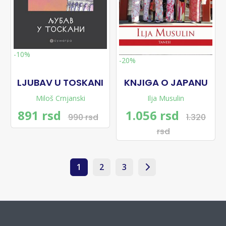
-10%
-20%
LJUBAV U TOSKANI
KNJIGA O JAPANU
Miloš Crnjanski
Ilja Musulin
891 rsd
1.056 rsd
990 rsd
1.320
rsd
1
2
3