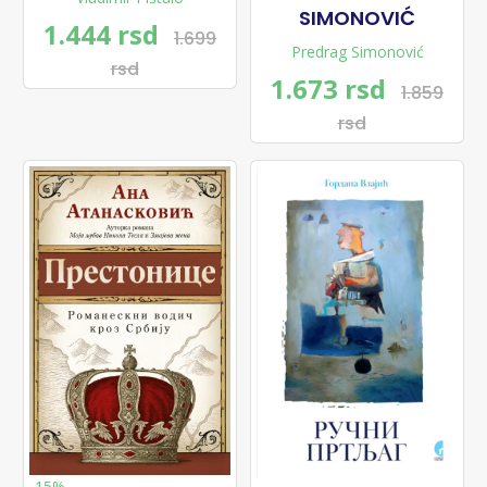
SIMONOVIĆ
1.444 rsd
1.699
Predrag Simonović
rsd
1.673 rsd
1.859
rsd
-15%