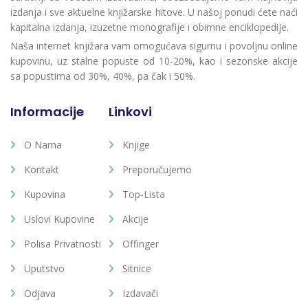
izdanja i sve aktuelne knjižarske hitove. U našoj ponudi ćete naći
kapitalna izdanja, izuzetne monografije i obimne enciklopedije.
Naša internet knjižara vam omogućava sigurnu i povoljnu online
kupovinu, uz stalne popuste od 10-20%, kao i sezonske akcije
sa popustima od 30%, 40%, pa čak i 50%.
Informacije
Linkovi
O Nama
Knjige
Kontakt
Preporučujemo
Kupovina
Top-Lista
Uslovi Kupovine
Akcije
Polisa Privatnosti
Offinger
Uputstvo
Sitnice
Odjava
Izdavači