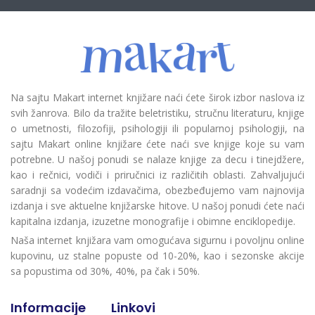
Na sajtu Makart internet knjižare naći ćete širok izbor naslova iz
svih žanrova. Bilo da tražite beletristiku, stručnu literaturu, knjige
o umetnosti, filozofiji, psihologiji ili popularnoj psihologiji, na
sajtu Makart online knjižare ćete naći sve knjige koje su vam
potrebne. U našoj ponudi se nalaze knjige za decu i tinejdžere,
kao i rečnici, vodiči i priručnici iz različitih oblasti. Zahvaljujući
saradnji sa vodećim izdavačima, obezbeđujemo vam najnovija
izdanja i sve aktuelne knjižarske hitove. U našoj ponudi ćete naći
kapitalna izdanja, izuzetne monografije i obimne enciklopedije.
Naša internet knjižara vam omogućava sigurnu i povoljnu online
kupovinu, uz stalne popuste od 10-20%, kao i sezonske akcije
sa popustima od 30%, 40%, pa čak i 50%.
Informacije
Linkovi