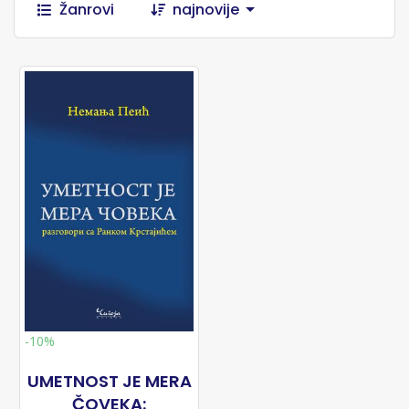
Žanrovi
najnovije
-10%
UMETNOST JE MERA
ČOVEKA: