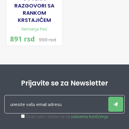
RAZGOVORI SA
RANKOM
KRSTAJIĆEM
Nemanja Peić
891 rsd
990 rsd
Prijavite se za Newsletter
Čitao sam i složio se sa
uslovima korišćenja