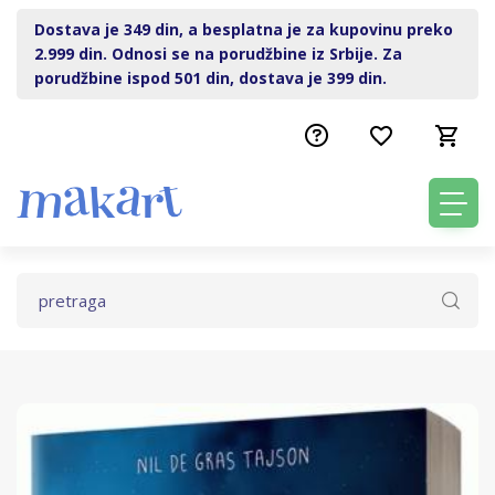
Dostava je 349 din, a besplatna je za kupovinu preko
2.999 din. Odnosi se na porudžbine iz Srbije. Za
porudžbine ispod 501 din, dostava je 399 din.