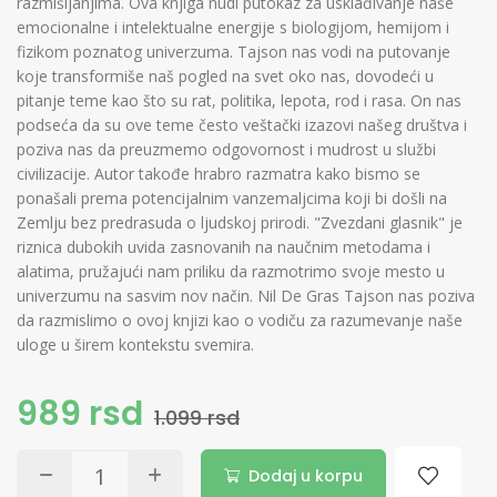
razmišljanjima. Ova knjiga nudi putokaz za usklađivanje naše
emocionalne i intelektualne energije s biologijom, hemijom i
fizikom poznatog univerzuma. Tajson nas vodi na putovanje
koje transformiše naš pogled na svet oko nas, dovodeći u
pitanje teme kao što su rat, politika, lepota, rod i rasa. On nas
podseća da su ove teme često veštački izazovi našeg društva i
poziva nas da preuzmemo odgovornost i mudrost u službi
civilizacije. Autor takođe hrabro razmatra kako bismo se
ponašali prema potencijalnim vanzemaljcima koji bi došli na
Zemlju bez predrasuda o ljudskoj prirodi. "Zvezdani glasnik" je
riznica dubokih uvida zasnovanih na naučnim metodama i
alatima, pružajući nam priliku da razmotrimo svoje mesto u
univerzumu na sasvim nov način. Nil De Gras Tajson nas poziva
da razmislimo o ovoj knjizi kao o vodiču za razumevanje naše
uloge u širem kontekstu svemira.
989 rsd
1.099 rsd
Dodaj u korpu