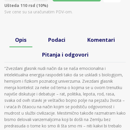
Ušteda 110 rsd (10%)
Sve cene su sa uračunatim PDV-om.
Opis
Podaci
Komentari
Pitanja i odgovori
“Zvezdani glasnik nudi način da se naša emocionalna i
intelektualna energija raspodeli tako da se uskladi s biologijom,
hemijom i fizikom poznatog univerzuma. Zvezdani glasnik
menja kontekst za neke od tema o kojima se u ovom trenutku
najviše diskutuje i debatuje – rat, politika, lepota, rod, rasa,
svaka od ovih stavki je veštačko bojno polje na pejzažu života –
i vraća ih čitaocu na način kojim se podstiču odgovornost i
mudrost u službi civilizacije. Mestimično takođe razmatram kako
bismo delovali vanzemaljcima koji bi došli na Zemlju bez
predrasuda o tome ko smo ili šta smo mi – niti kakvi bi trebalo