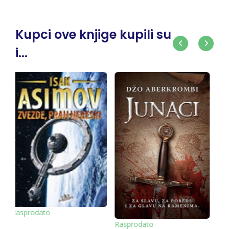
Kupci ove knjige kupili su
i...
sprodato
-10%
Rasproda