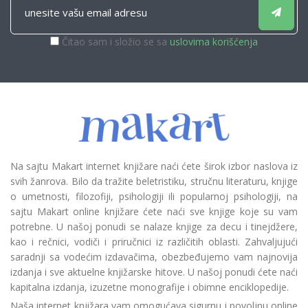
Čitao sam i složio se sa
uslovima korišćenja
Na sajtu Makart internet knjižare naći ćete širok izbor naslova iz
svih žanrova. Bilo da tražite beletristiku, stručnu literaturu, knjige
o umetnosti, filozofiji, psihologiji ili popularnoj psihologiji, na
sajtu Makart online knjižare ćete naći sve knjige koje su vam
potrebne. U našoj ponudi se nalaze knjige za decu i tinejdžere,
kao i rečnici, vodiči i priručnici iz različitih oblasti. Zahvaljujući
saradnji sa vodećim izdavačima, obezbeđujemo vam najnovija
izdanja i sve aktuelne knjižarske hitove. U našoj ponudi ćete naći
kapitalna izdanja, izuzetne monografije i obimne enciklopedije.
Naša internet knjižara vam omogućava sigurnu i povoljnu online