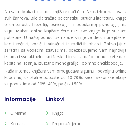
Na sajtu Makart internet knjižare naći ćete širok izbor naslova iz
svih žanrova. Bilo da tražite beletristiku, stručnu literaturu, knjige
o umetnosti, filozofiji, psihologiji ili popularnoj psihologiji, na
sajtu Makart online knjižare ćete naći sve knjige koje su vam
potrebne. U našoj ponudi se nalaze knjige za decu i tinejdžere,
kao i rečnici, vodiči i priručnici iz različitih oblasti. Zahvaljujući
saradnji sa vodećim izdavačima, obezbeđujemo vam najnovija
izdanja i sve aktuelne knjižarske hitove. U našoj ponudi ćete naći
kapitalna izdanja, izuzetne monografije i obimne enciklopedije.
Naša internet knjižara vam omogućava sigurnu i povoljnu online
kupovinu, uz stalne popuste od 10-20%, kao i sezonske akcije
sa popustima od 30%, 40%, pa čak i 50%.
Informacije
Linkovi
O Nama
Knjige
Kontakt
Preporučujemo