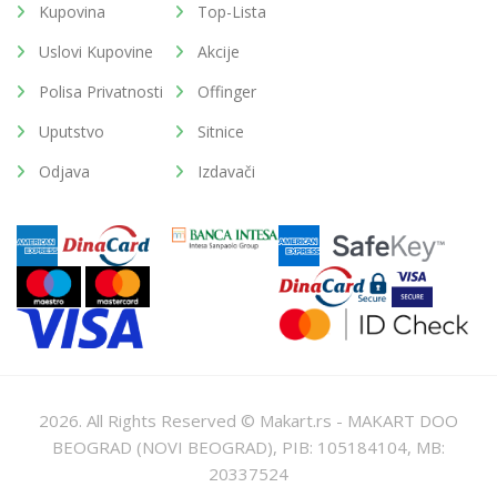
Kupovina
Top-Lista
Uslovi Kupovine
Akcije
Polisa Privatnosti
Offinger
Uputstvo
Sitnice
Odjava
Izdavači
2026. All Rights Reserved © Makart.rs - MAKART DOO
BEOGRAD (NOVI BEOGRAD), PIB: 105184104, MB:
20337524