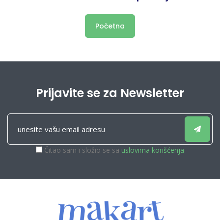
Početna
Prijavite se za Newsletter
Čitao sam i složio se sa
uslovima korišćenja