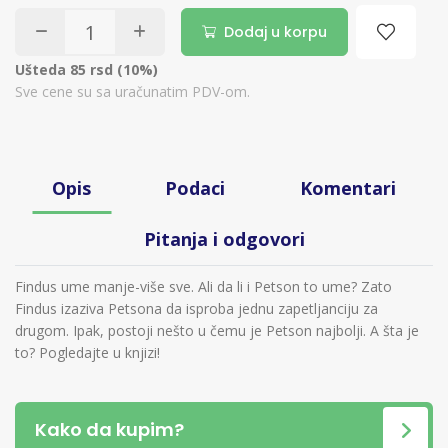
Dodaj u korpu
Ušteda 85 rsd (10%)
Sve cene su sa uračunatim PDV-om.
Opis
Podaci
Komentari
Pitanja i odgovori
Findus ume manje-više sve. Ali da li i Petson to ume? Zato
Findus izaziva Petsona da isproba jednu zapetljanciju za
drugom. Ipak, postoji nešto u čemu je Petson najbolji. A šta je
to? Pogledajte u knjizi!
Kako da kupim?