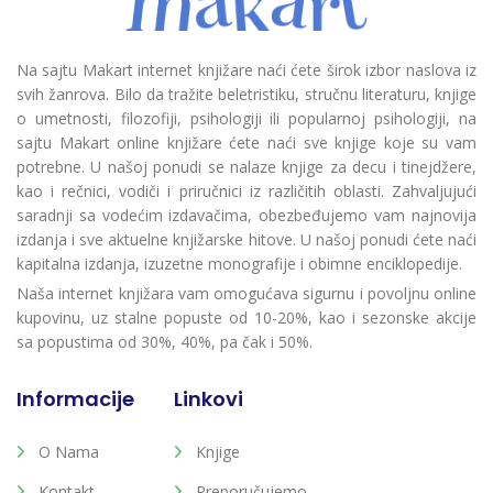
Na sajtu Makart internet knjižare naći ćete širok izbor naslova iz
svih žanrova. Bilo da tražite beletristiku, stručnu literaturu, knjige
o umetnosti, filozofiji, psihologiji ili popularnoj psihologiji, na
sajtu Makart online knjižare ćete naći sve knjige koje su vam
potrebne. U našoj ponudi se nalaze knjige za decu i tinejdžere,
kao i rečnici, vodiči i priručnici iz različitih oblasti. Zahvaljujući
saradnji sa vodećim izdavačima, obezbeđujemo vam najnovija
izdanja i sve aktuelne knjižarske hitove. U našoj ponudi ćete naći
kapitalna izdanja, izuzetne monografije i obimne enciklopedije.
Naša internet knjižara vam omogućava sigurnu i povoljnu online
kupovinu, uz stalne popuste od 10-20%, kao i sezonske akcije
sa popustima od 30%, 40%, pa čak i 50%.
Informacije
Linkovi
O Nama
Knjige
Kontakt
Preporučujemo