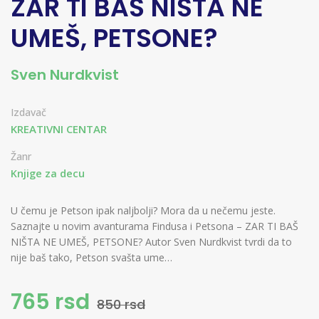
ZAR TI BAŠ NIŠTA NE
UMEŠ, PETSONE?
Sven Nurdkvist
Izdavač
KREATIVNI CENTAR
Žanr
Knjige za decu
U čemu je Petson ipak naljbolji? Mora da u nečemu jeste.
Saznajte u novim avanturama Findusa i Petsona – ZAR TI BAŠ
NIŠTA NE UMEŠ, PETSONE? Autor Sven Nurdkvist tvrdi da to
nije baš tako, Petson svašta ume…
765 rsd
850 rsd