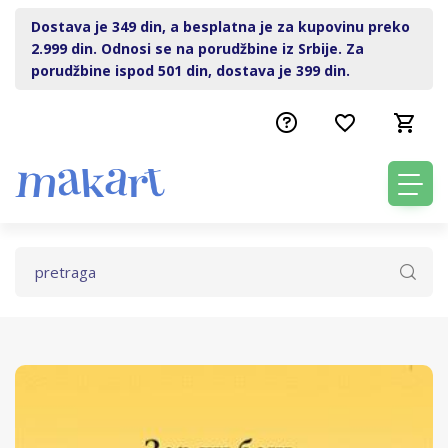
Dostava je 349 din, a besplatna je za kupovinu preko
2.999 din. Odnosi se na porudžbine iz Srbije. Za
porudžbine ispod 501 din, dostava je 399 din.