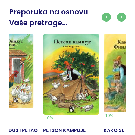
Preporuka na osnovu
Vaše pretrage...
-10%
-10%
ON KAMPUJE
KAKO SE MALI FINDUS
AVANTURE 