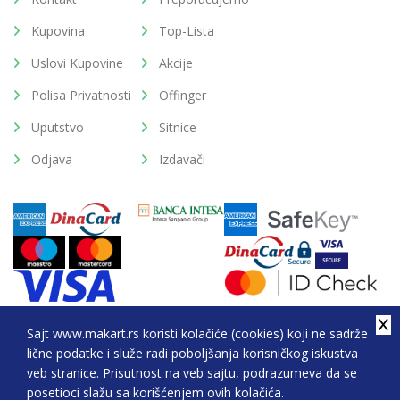
Kupovina
Top-Lista
Uslovi Kupovine
Akcije
Polisa Privatnosti
Offinger
Uputstvo
Sitnice
Odjava
Izdavači
Sajt www.makart.rs koristi kolačiće (cookies) koji ne sadrže
lične podatke i služe radi poboljšanja korisničkog iskustva
2026. All Rights Reserved © Makart.rs - MAKART DOO
veb stranice. Prisutnost na veb sajtu, podrazumeva da se
BEOGRAD (NOVI BEOGRAD), PIB: 105184104, MB:
posetioci slažu sa korišćenjem ovih kolačića.