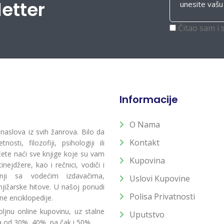
letter
Čitao sam i 
Informacije
O Nama
 naslova iz svih žanrova. Bilo da
Kontakt
osti, filozofiji, psihologiji ili
 ćete naći sve knjige koje su vam
Kupovina
ejdžere, kao i rečnici, vodiči i
radnji sa vodećim izdavačima,
Uslovi Kupovine
jižarske hitove. U našoj ponudi
Polisa Privatnosti
ne enciklopedije.
ljnu online kupovinu, uz stalne
Uputstvo
a od 30%, 40%, pa čak i 50%.