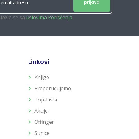
prijava
složio se sa
uslovima korišćenja
Linkovi
Knjige
Preporučujemo
Top-Lista
Akcije
Offinger
Sitnice