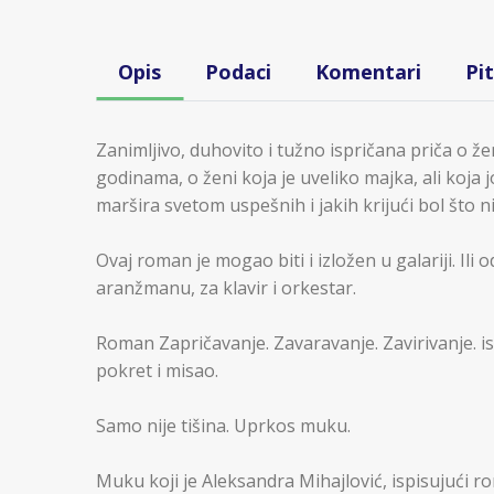
Opis
Podaci
Komentari
Pi
Zanimljivo, duhovito i tužno ispričana priča o že
godinama, o ženi koja je uveliko majka, ali koja 
maršira svetom uspešnih i jakih krijući bol što nik
Ovaj roman je mogao biti i izložen u galariji. Il
aranžmanu, za klavir i orkestar.
Roman Zapričavanje. Zavaravanje. Zavirivanje. istov
pokret i misao.
Samo nije tišina. Uprkos muku.
Muku koji je Aleksandra Mihajlović, ispisujući r