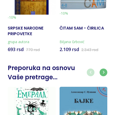
-10%
-10%
SRPSKE NARODNE
ČITAM SAM - ĆIRILICA
PRIPOVETKE
grupa autora
Biljana Grbović
693 rsd
2.109 rsd
770 rsd
2.343 rsd
Preporuka na osnovu
Vaše pretrage...