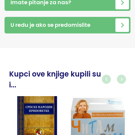
Imate pitanje za nas?
U redu je ako se predomislite
Kupci ove knjige kupili su
i...