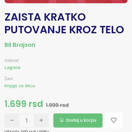
ZAISTA KRATKO
PUTOVANJE KROZ TELO
Bil Brajson
Izdavač
Laguna
Žanr
Knjige za decu
1.699 rsd
1.999 rsd
Dodaj u korpu
Ušteda 300 rsd (15%)