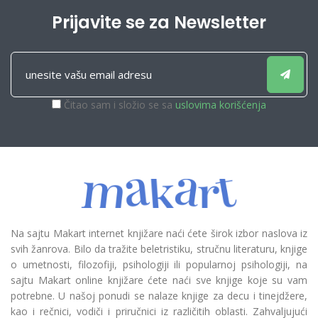
Prijavite se za Newsletter
Čitao sam i složio se sa
uslovima korišćenja
Na sajtu Makart internet knjižare naći ćete širok izbor naslova iz
svih žanrova. Bilo da tražite beletristiku, stručnu literaturu, knjige
o umetnosti, filozofiji, psihologiji ili popularnoj psihologiji, na
sajtu Makart online knjižare ćete naći sve knjige koje su vam
potrebne. U našoj ponudi se nalaze knjige za decu i tinejdžere,
kao i rečnici, vodiči i priručnici iz različitih oblasti. Zahvaljujući