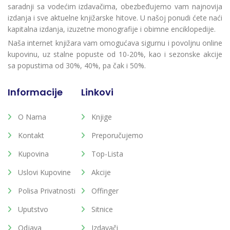
saradnji sa vodećim izdavačima, obezbeđujemo vam najnovija
izdanja i sve aktuelne knjižarske hitove. U našoj ponudi ćete naći
kapitalna izdanja, izuzetne monografije i obimne enciklopedije.
Naša internet knjižara vam omogućava sigurnu i povoljnu online
kupovinu, uz stalne popuste od 10-20%, kao i sezonske akcije
sa popustima od 30%, 40%, pa čak i 50%.
Informacije
Linkovi
O Nama
Knjige
Kontakt
Preporučujemo
Kupovina
Top-Lista
Uslovi Kupovine
Akcije
Polisa Privatnosti
Offinger
Uputstvo
Sitnice
Odjava
Izdavači