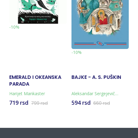
-10%
-
-10%
EMERALD I OKEANSKA
BAJKE - A. S. PUŠKIN
T
PARADA
Harijet Mankaster
Aleksandar Sergejevič
S
Puškin
719 rsd
594 rsd
8
799 rsd
660 rsd