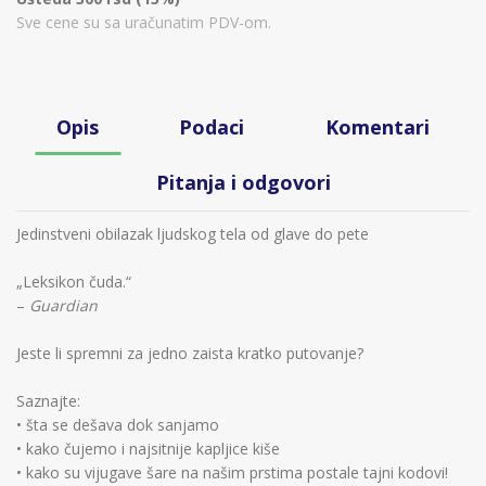
Sve cene su sa uračunatim PDV-om.
Opis
Podaci
Komentari
Pitanja i odgovori
Jedinstveni obilazak ljudskog tela od glave do pete
„Leksikon čuda.“
–
Guardian
Jeste li spremni za jedno zaista kratko putovanje?
Saznajte:
• šta se dešava dok sanjamo
• kako čujemo i najsitnije kapljice kiše
• kako su vijugave šare na našim prstima postale tajni kodovi!