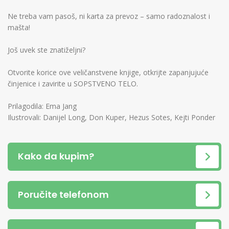
Ne treba vam pasoš, ni karta za prevoz – samo radoznalost i
mašta!
Još uvek ste znatiželjni?
Otvorite korice ove veličanstvene knjige, otkrijte zapanjujuće
činjenice i zavirite u SOPSTVENO TELO.
Prilagodila: Ema Jang
Ilustrovali: Danijel Long, Don Kuper, Hezus Sotes, Kejti Ponder
Kako da kupim?
Poručite telefonom