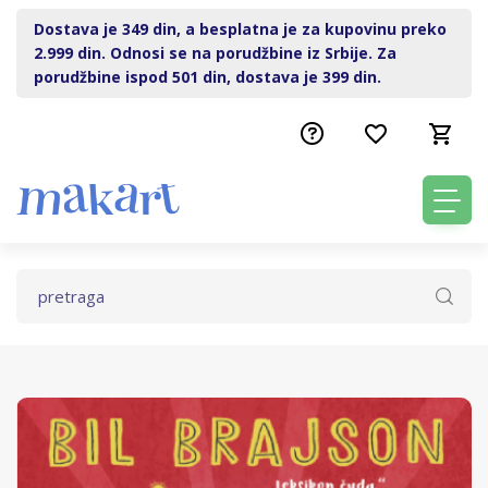
Dostava je 349 din, a besplatna je za kupovinu preko
2.999 din. Odnosi se na porudžbine iz Srbije. Za
porudžbine ispod 501 din, dostava je 399 din.