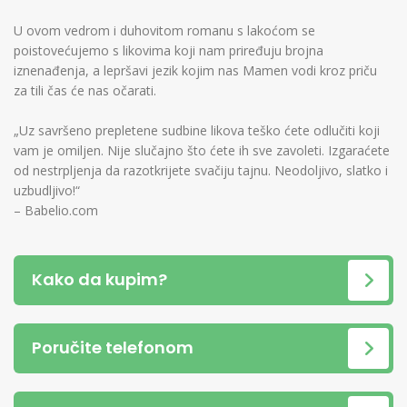
U ovom vedrom i duhovitom romanu s lakoćom se
poistovećujemo s likovima koji nam priređuju brojna
iznenađenja, a lepršavi jezik kojim nas Mamen vodi kroz priču
za tili čas će nas očarati.
„Uz savršeno prepletene sudbine likova teško ćete odlučiti koji
vam je omiljen. Nije slučajno što ćete ih sve zavoleti. Izgaraćete
od nestrpljenja da razotkrijete svačiju tajnu. Neodoljivo, slatko i
uzbudljivo!“
– Babelio.com
Kako da kupim?
Poručite telefonom