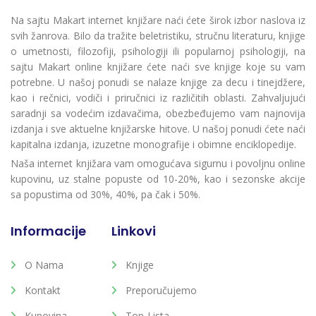
Na sajtu Makart internet knjižare naći ćete širok izbor naslova iz
svih žanrova. Bilo da tražite beletristiku, stručnu literaturu, knjige
o umetnosti, filozofiji, psihologiji ili popularnoj psihologiji, na
sajtu Makart online knjižare ćete naći sve knjige koje su vam
potrebne. U našoj ponudi se nalaze knjige za decu i tinejdžere,
kao i rečnici, vodiči i priručnici iz različitih oblasti. Zahvaljujući
saradnji sa vodećim izdavačima, obezbeđujemo vam najnovija
izdanja i sve aktuelne knjižarske hitove. U našoj ponudi ćete naći
kapitalna izdanja, izuzetne monografije i obimne enciklopedije.
Naša internet knjižara vam omogućava sigurnu i povoljnu online
kupovinu, uz stalne popuste od 10-20%, kao i sezonske akcije
sa popustima od 30%, 40%, pa čak i 50%.
Informacije
Linkovi
O Nama
Knjige
Kontakt
Preporučujemo
Kupovina
Top-Lista