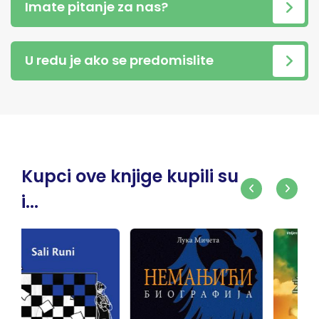
Imate pitanje za nas?
U redu je ako se predomislite
Kupci ove knjige kupili su
i...