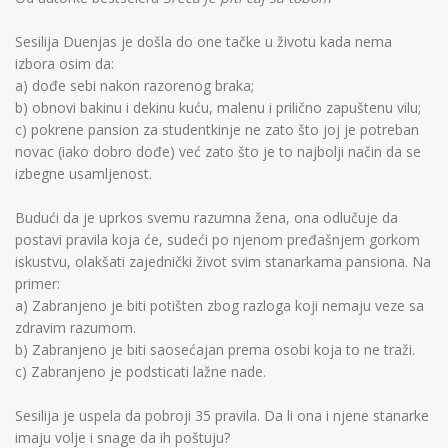
Sesilija Duenjas je došla do one tačke u životu kada nema
izbora osim da:
a) dođe sebi nakon razorenog braka;
b) obnovi bakinu i dekinu kuću, malenu i prilično zapuštenu vilu;
c) pokrene pansion za studentkinje ne zato što joj je potreban
novac (iako dobro dođe) već zato što je to najbolji način da se
izbegne usamljenost.
Budući da je uprkos svemu razumna žena, ona odlučuje da
postavi pravila koja će, sudeći po njenom pređašnjem gorkom
iskustvu, olakšati zajednički život svim stanarkama pansiona. Na
primer:
a) Zabranjeno je biti potišten zbog razloga koji nemaju veze sa
zdravim razumom.
b) Zabranjeno je biti saosećajan prema osobi koja to ne traži.
c) Zabranjeno je podsticati lažne nade.
Sesilija je uspela da pobroji 35 pravila. Da li ona i njene stanarke
imaju volje i snage da ih poštuju?