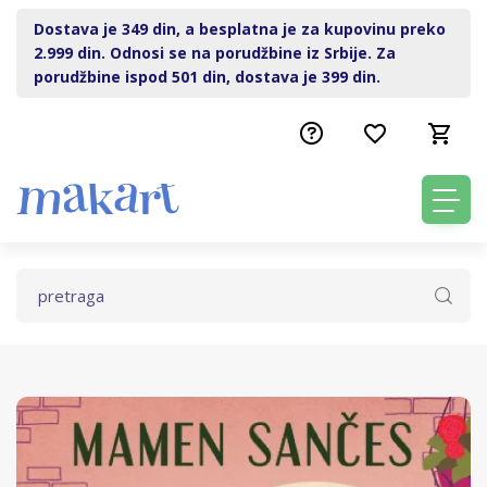
Dostava je 349 din, a besplatna je za kupovinu preko
2.999 din. Odnosi se na porudžbine iz Srbije. Za
porudžbine ispod 501 din, dostava je 399 din.