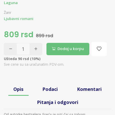
Laguna
Žanr
Ljubavni romani
809 rsd
899 rsd
Dodaj u korpu
Ušteda 90 rsd (10%)
Sve cene su sa uračunatim PDV-om.
Opis
Podaci
Komentari
Pitanja i odgovori
Od autorke bestselera
Sreća je piti čaj sa tobom