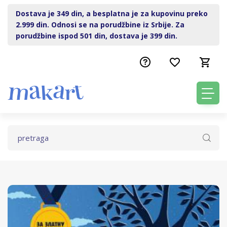
Dostava je 349 din, a besplatna je za kupovinu preko
2.999 din. Odnosi se na porudžbine iz Srbije. Za
porudžbine ispod 501 din, dostava je 399 din.