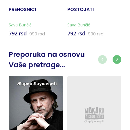
POSTOJATI
POGLED IZ UTOČIŠTA
ORL
Sava Bunčić
Sava Bunčić
Bran
792 rsd
792 rsd
509
990 rsd
990 rsd
Preporuka na osnovu
Vaše pretrage...