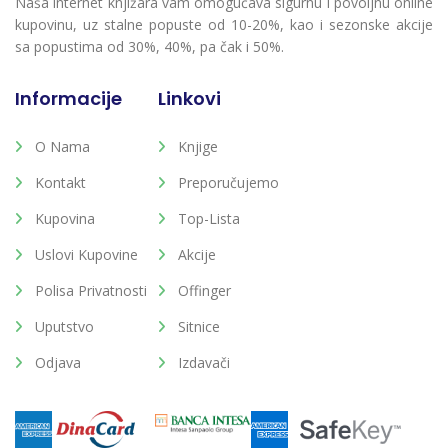
Naša internet knjižara vam omogućava sigurnu i povoljnu online
kupovinu, uz stalne popuste od 10-20%, kao i sezonske akcije
sa popustima od 30%, 40%, pa čak i 50%.
Informacije
Linkovi
O Nama
Knjige
Kontakt
Preporučujemo
Kupovina
Top-Lista
Uslovi Kupovine
Akcije
Polisa Privatnosti
Offinger
Uputstvo
Sitnice
Odjava
Izdavači