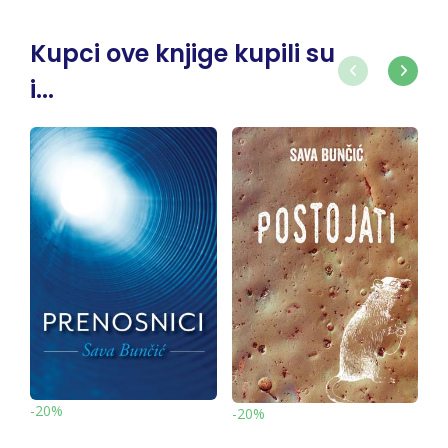
Kupci ove knjige kupili su
i...
-20%
-20%
-15%