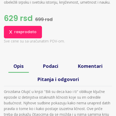
obeležili srpsku i svetsku istoriju, književnost, umetnost i nauku.
629 rsd
699 rsd
rasprodato
Sve cene su sa uračunatim PDV-om.
Opis
Podaci
Komentari
Pitanja i odgovori
Grozdana Olujić u knjizi "Bili su deca kao i ti" oblikuje ključne
epizode iz detinjstva istaknutih ličnosti koje su im odredile
budućnost. Njihove sudbine pokazuju kako nema unapred datih
pravila o tome ko i kako postaje izuzetna ličnost. Ove priče
treba da pokažu čitaocima da se možda i u njima samima kriju