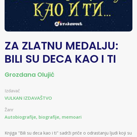
ZA ZLATNU MEDALJU:
BILI SU DECA KAO I TI
Grozdana Olujić
Izdavač
VULKAN IZDAVAŠTVO
Žanr
Autobiografije, biografije, memoari
Knjiga "Bili su deca kao i ti" sadrži priče o odrastanju ljudi koji su