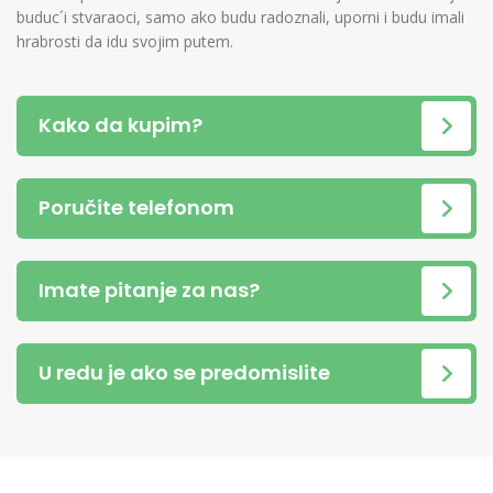
buduc´i stvaraoci, samo ako budu radoznali, uporni i budu imali
hrabrosti da idu svojim putem.
Kako da kupim?
Poručite telefonom
Imate pitanje za nas?
U redu je ako se predomislite