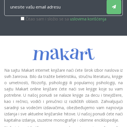
Čitao sam i složio se sa
uslovima korišćenja
Na sajtu Makart internet knjižare naći ćete širok izbor naslova iz
svih žanrova. Bilo da tražite beletristiku, stručnu literaturu, knjige
o umetnosti, filozofiji, psihologiji ili popularnoj psihologiji, na
sajtu Makart online knjižare ćete naći sve knjige koje su vam
potrebne. U našoj ponudi se nalaze knjige za decu i tinejdžere,
kao i rečnici, vodiči i priručnici iz različitih oblasti. Zahvaljujući
saradnji sa vodećim izdavačima, obezbeđujemo vam najnovija
izdanja i sve aktuelne knjižarske hitove. U našoj ponudi ćete naći
kapitalna izdanja, izuzetne monografije i obimne enciklopedije.