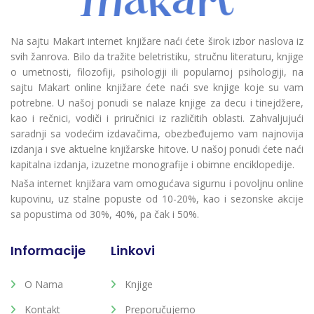
Na sajtu Makart internet knjižare naći ćete širok izbor naslova iz
svih žanrova. Bilo da tražite beletristiku, stručnu literaturu, knjige
o umetnosti, filozofiji, psihologiji ili popularnoj psihologiji, na
sajtu Makart online knjižare ćete naći sve knjige koje su vam
potrebne. U našoj ponudi se nalaze knjige za decu i tinejdžere,
kao i rečnici, vodiči i priručnici iz različitih oblasti. Zahvaljujući
saradnji sa vodećim izdavačima, obezbeđujemo vam najnovija
izdanja i sve aktuelne knjižarske hitove. U našoj ponudi ćete naći
kapitalna izdanja, izuzetne monografije i obimne enciklopedije.
Naša internet knjižara vam omogućava sigurnu i povoljnu online
kupovinu, uz stalne popuste od 10-20%, kao i sezonske akcije
sa popustima od 30%, 40%, pa čak i 50%.
Informacije
Linkovi
O Nama
Knjige
Kontakt
Preporučujemo