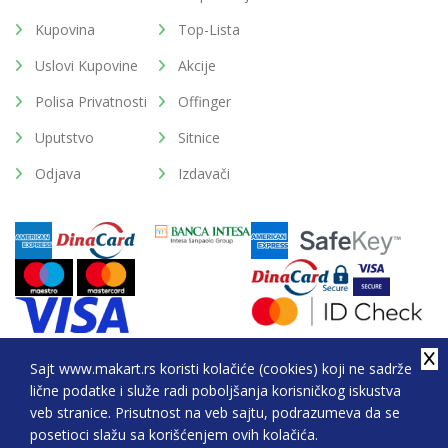
Kupovina
Top-Lista
Uslovi Kupovine
Akcije
Polisa Privatnosti
Offinger
Uputstvo
Sitnice
Odjava
Izdavači
Sajt www.makart.rs koristi kolačiće (cookies) koji ne sadrže
lične podatke i služe radi poboljšanja korisničkog iskustva
2026. All Rights Reserved © Makart.rs - MAKART DOO
veb stranice. Prisutnost na veb sajtu, podrazumeva da se
BEOGRAD (NOVI BEOGRAD), PIB: 105184104, MB:
posetioci slažu sa korišćenjem ovih kolačića.
20337524