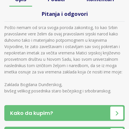
Pitanja i odgovori
Pošto nemam od srca svoga poroda zakonitog, to kao Srbin
pravoslavne vere želim da ovaj pravoslavni srpski narod kako
duhovno tako i materijalno potpomognem u krajevima
Vojvodine, te zato zaveštavam i ostavljam sav svoj pokretan i
nepokretan imetak za večita vremena Matici srpskoj književno
prosvetnom društvu u Novom Sadu, kao svom univerzalnom
naslednikus tom izričitom željom i naredbom, da se iz moga
imetka osnuje za sva vremena zaklada koja će nositi ime moje:
Zaklada Bogdana Dunđerskog,
bivšeg velikog posednika staro bečejskog i srbobranskog.
Kako da kupim?