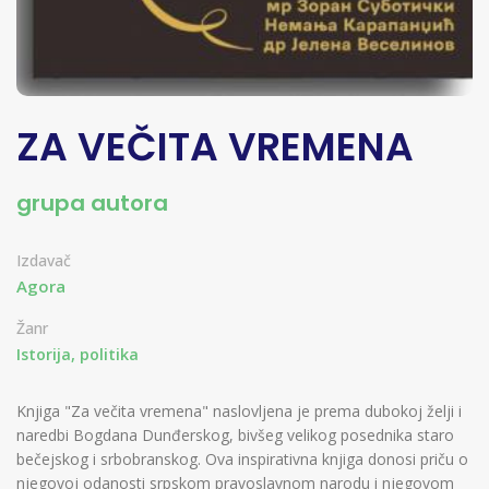
ZA VEČITA VREMENA
grupa autora
Izdavač
Agora
Žanr
Istorija, politika
Knjiga "Za večita vremena" naslovljena je prema dubokoj želji i
naredbi Bogdana Dunđerskog, bivšeg velikog posednika staro
bečejskog i srbobranskog. Ova inspirativna knjiga donosi priču o
njegovoj odanosti srpskom pravoslavnom narodu i njegovom