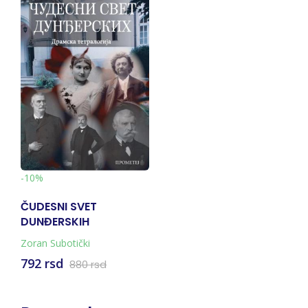
-10%
ČUDESNI SVET
DUNĐERSKIH
Zoran Subotički
792 rsd
880 rsd