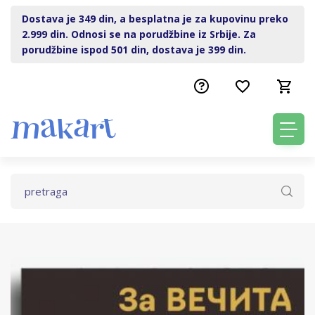
Dostava je 349 din, a besplatna je za kupovinu preko
2.999 din. Odnosi se na porudžbine iz Srbije. Za
porudžbine ispod 501 din, dostava je 399 din.