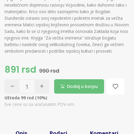
nesebičnom doprinosu razvoju Vojvodine, kako duhovno tako i
materijalno. Kroz ovo delo saznajemo kako je Bogdan
Dunđerski ostavio svoj nepokretni i pokretni imetak za večita
vremena Matici srpskoj književno prosvetnom društvu u Novom
Sadu, kako bi se iz njegovog imetka osnovala Zaklada koja nosi
njegovo ime. Knjiga "Za večita vremena" istražuje bogatu
baštinu i nasleđe ovog velikodušnog čoveka, čineći ga večnim
simbolom predanosti i podrške srpskoj kulturi i prosveti.
891 rsd
990 rsd
Dodaj u korpu
Ušteda 99 rsd (10%)
Sve cene su sa uračunatim PDV-om.
Opis
Podaci
Komentari