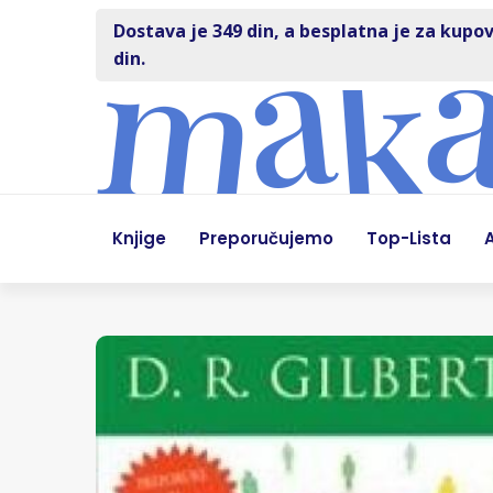
Dostava je 349 din, a besplatna je za kupov
din.
Knjige
Preporučujemo
Top-Lista
A