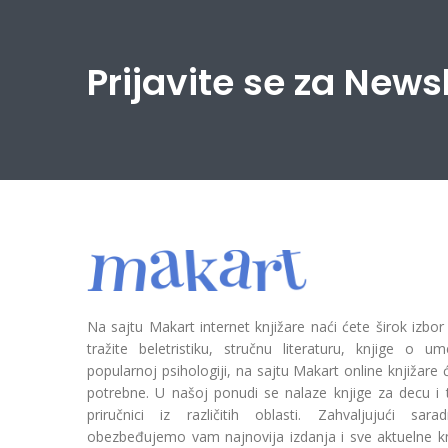
Prijavite se za News
Na sajtu Makart internet knjižare naći ćete širok izbor
tražite beletristiku, stručnu literaturu, knjige o umetn
popularnoj psihologiji, na sajtu Makart online knjižare
potrebne. U našoj ponudi se nalaze knjige za decu i tin
priručnici iz različitih oblasti. Zahvaljujući sa
obezbeđujemo vam najnovija izdanja i sve aktuelne kn