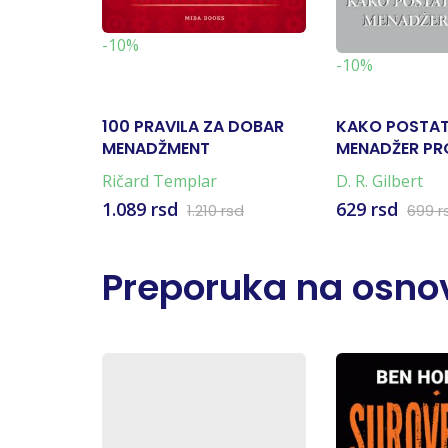
-10%
-10%
100 PRAVILA ZA DOBAR
KAKO POSTAT
MENADŽMENT
MENADŽER PR
Ričard Templar
D. R. Gilbert
1.089 rsd
629 rsd
1.210 rsd
699 r
Preporuka na osnov