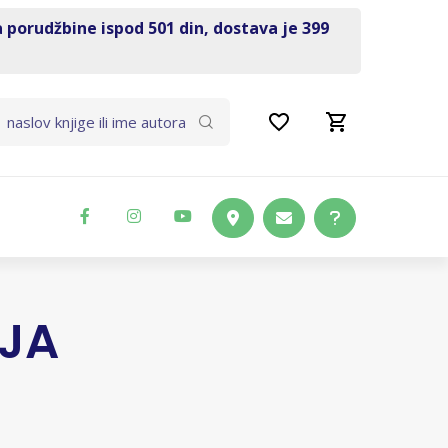
a porudžbine ispod 501 din, dostava je 399
AJA