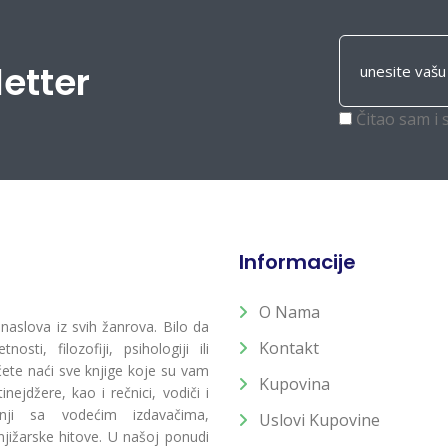
letter
Čitao sam i 
Informacije
O Nama
 naslova iz svih žanrova. Bilo da
Kontakt
osti, filozofiji, psihologiji ili
 ćete naći sve knjige koje su vam
Kupovina
ejdžere, kao i rečnici, vodiči i
radnji sa vodećim izdavačima,
Uslovi Kupovine
jižarske hitove. U našoj ponudi