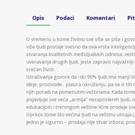
Opis
Podaci
Komentari
Pi
U vremenu u kome živimo sve više se piše i govori o
više ljudi postaje svesno da ova vrsta intelige
stvaranja kvalitetnih međuljudskih odnosa, veš
uveravanja drugih ljudi, jeste zapravo najvažniji o
srećan život.
Istraživanja govore da i do 90% ljudi ima manji il
ideje, proizvode... plasira okruženju, pa se iz t
njih poradi na pomenutim veštinama. Kada tome 
pojavljuje sve veća „armija“ nezaposlenih ljudi, 
edukacijom i treningom veštine lične prodaje sve
Uprkos tome što većina ljudi na veštinu uticaja 
jedno je sigurno – prodaja nije stvar izbora, prod