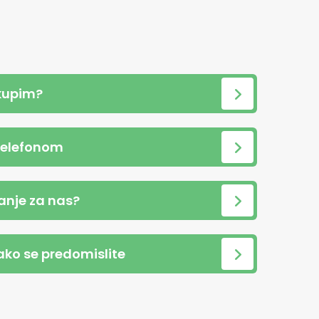
kupim?
telefonom
anje za nas?
 ako se predomislite