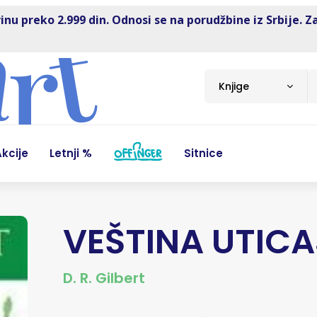
inu preko 2.999 din. Odnosi se na porudžbine iz Srbije. Z
Knjige
kcije
Letnji %
Sitnice
VEŠTINA UTIC
D. R. Gilbert