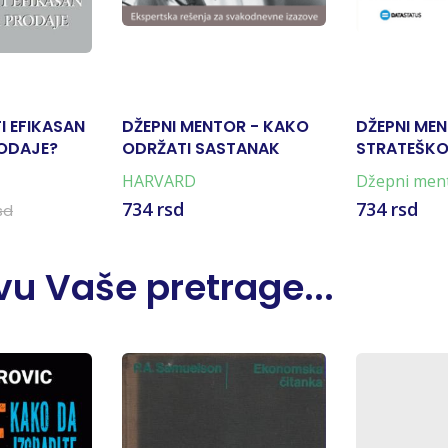
I EFIKASAN
DŽEPNI MENTOR - KAKO
DŽEPNI MEN
ODAJE?
ODRŽATI SASTANAK
STRATEŠK
RAZMIŠLJA
HARVARD
Džepni men
734 rsd
734 rsd
sd
u Vaše pretrage...