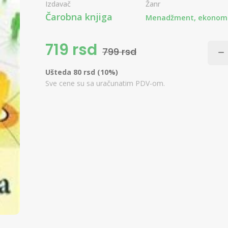
Izdavač
Žanr
Čarobna knjiga
Menadžment, ekonomij
719 rsd
799 rsd
Ušteda 80 rsd (10%)
Sve cene su sa uračunatim PDV-om.