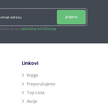
prijava
složio se sa
uslovima korišćenja
Linkovi
Knjige
Preporučujemo
Top-Lista
Akcije