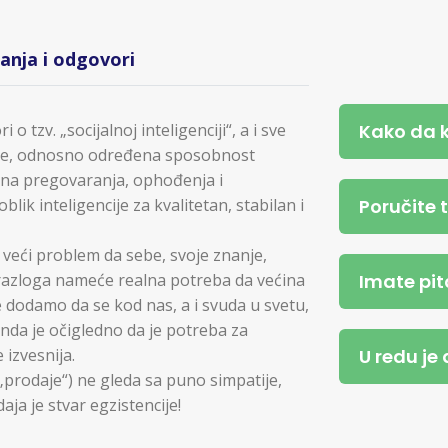
tanja i odgovori
Kako da 
 tzv. „socijalnoj inteligenciji“, a i sve
ncije, odnosno određena sposobnost
tina pregovaranja, ophođenja i
Poručite 
blik inteligencije za kvalitetan, stabilan i
i veći problem da sebe, svoje znanje,
Imate pit
ih razloga nameće realna potreba da većina
dodamo da se kod nas, a i svuda u svetu,
onda je očigledno da je potreba za
U redu je
 izvesnija.
(„prodaje“) ne gleda sa puno simpatije,
aja je stvar egzistencije!