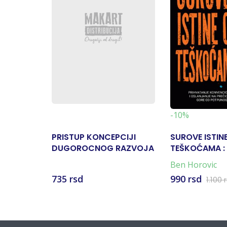
-10%
PRISTUP KONCEPCIJI
SUROVE ISTIN
DUGOROCNOG RAZVOJA
TEŠKOĆAMA :
- TEORIJSKO-METODSKA
IZGRADITE BI
Ben Horovic
RASPRAVA
NEMA LAKIH R
735 rsd
990 rsd
1.100 