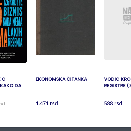
E O
EKONOMSKA ČITANKA
VODIC KRO
 KAKO DA
REGISTRE (
ZNIS KADA
ZAKONA I P
EŠENJA
1.471 rsd
588 rsd
rsd