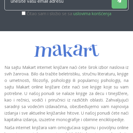
Čitao sam i složio se sa
uslovima korišćenja
Na sajtu Makart internet knjižare naći ćete širok izbor naslova iz
svih žanrova. Bilo da tražite beletristiku, stručnu literaturu, knjige
o umetnosti, filozofiji, psihologiji ili popularnoj psihologiji, na
sajtu Makart online knjižare ćete naći sve knjige koje su vam
potrebne. U našoj ponudi se nalaze knjige za decu i tinejdžere,
kao i rečnici, vodiči i priručnici iz različitih oblasti. Zahvaljujući
saradnji sa vodećim izdavačima, obezbeđujemo vam najnovija
izdanja i sve aktuelne knjižarske hitove. U našoj ponudi ćete naći
kapitalna izdanja, izuzetne monografije i obimne enciklopedije.
Naša internet knjižara vam omogućava sigurnu i povoljnu online