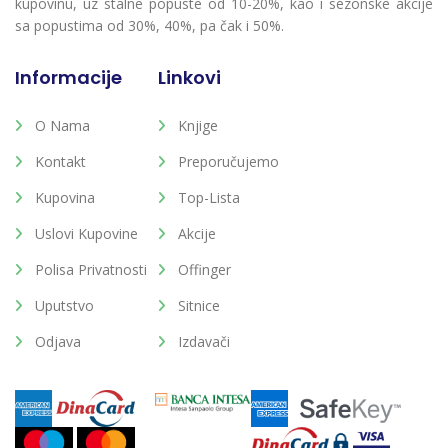
kupovinu, uz stalne popuste od 10-20%, kao i sezonske akcije
sa popustima od 30%, 40%, pa čak i 50%.
Informacije
Linkovi
O Nama
Knjige
Kontakt
Preporučujemo
Kupovina
Top-Lista
Uslovi Kupovine
Akcije
Polisa Privatnosti
Offinger
Uputstvo
Sitnice
Odjava
Izdavači