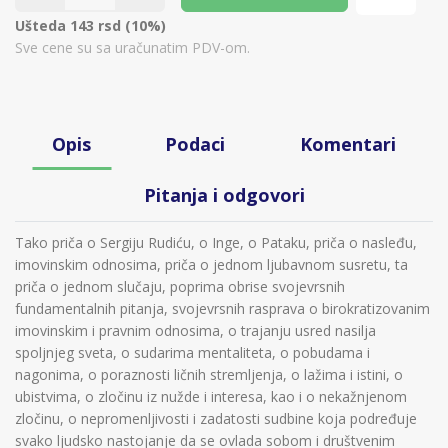
Ušteda 143 rsd (10%)
Sve cene su sa uračunatim PDV-om.
Opis
Podaci
Komentari
Pitanja i odgovori
Tako priča o Sergiju Rudiću, o Inge, o Pataku, priča o nasleđu,
imovinskim odnosima, priča o jednom ljubavnom susretu, ta
priča o jednom slučaju, poprima obrise svojevrsnih
fundamentalnih pitanja, svojevrsnih rasprava o birokratizovanim
imovinskim i pravnim odnosima, o trajanju usred nasilja
spoljnjeg sveta, o sudarima mentaliteta, o pobudama i
nagonima, o poraznosti ličnih stremljenja, o lažima i istini, o
ubistvima, o zločinu iz nužde i interesa, kao i o nekažnjenom
zločinu, o nepromenljivosti i zadatosti sudbine koja podređuje
svako ljudsko nastojanje da se ovlada sobom i društvenim