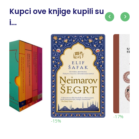
Kupci ove knjige kupili su
i...
-17%
15%
-15%