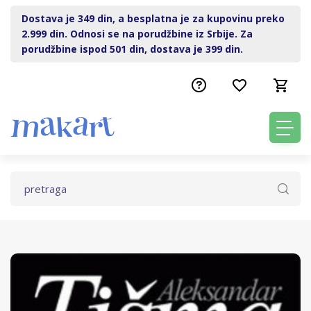
Dostava je 349 din, a besplatna je za kupovinu preko
2.999 din. Odnosi se na porudžbine iz Srbije. Za
porudžbine ispod 501 din, dostava je 399 din.