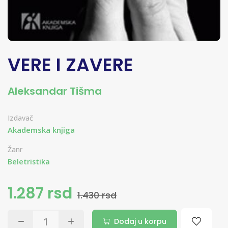
VERE I ZAVERE
Aleksandar Tišma
Izdavač
Akademska knjiga
Žanr
Beletristika
1.287 rsd
1.430 rsd
Dodaj u korpu