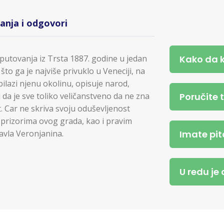
tanja i odgovori
Kako da 
utovanja iz Trsta 1887. godine u jedan
što ga je najviše privuklo u Veneciji, na
obilazi njenu okolinu, opisuje narod,
Poručite 
 da je sve toliko veličanstveno da ne zna
st. Car ne skriva svoju oduševljenost
prizorima ovog grada, kao i pravim
Imate pit
avla Veronjanina.
U redu je