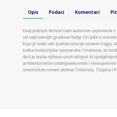
Opis
Podaci
Komentari
Pi
Ovaj putopis donosi nam autorove uspomene s p
od najčuvenijih gradova Italije. On piše o onome 
koju je svaki vek ljudske istorije ostavio traga, 
kulturnoistorijske spomenike i hramove, te tvrdi
da li je lepša njihova unutrašnjost ili spoljašnjo
arhitektonskim srednjovekovnim i renesansnim 
umetničkim remek-delima Tintoreta, Ticijana i P