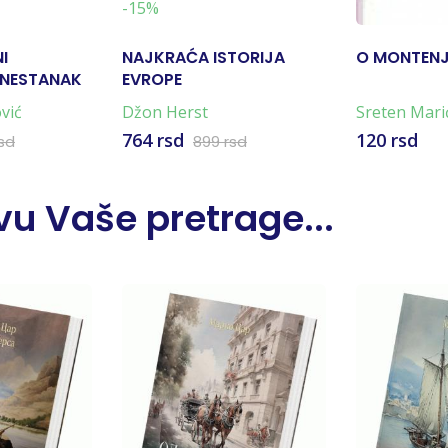
-15%
I
NAJKRAĆA ISTORIJA
O MONTEN
 NESTANAK
EVROPE
vić
Džon Herst
Sreten Mari
764 rsd
120 rsd
sd
899 rsd
u Vaše pretrage...