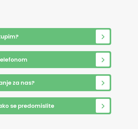
kupim?
telefonom
anje za nas?
 ako se predomislite