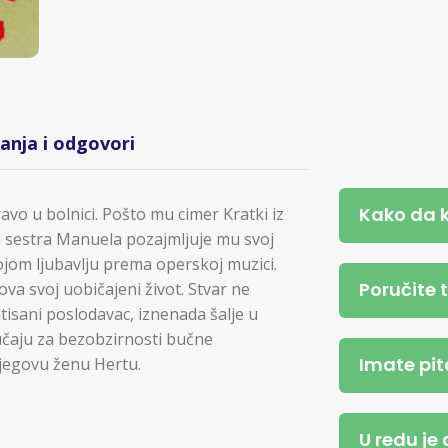
tanja i odgovori
Kako da 
avo u bolnici. Pošto mu cimer Kratki iz
 sestra Manuela pozajmljuje mu svoj
ojom ljubavlju prema operskoj muzici.
Poručite 
va svoj uobičajeni život. Stvar ne
ntisani poslodavac, iznenada šalje u
učaju za bezobzirnosti bučne
Imate pit
njegovu ženu Hertu.
U redu je