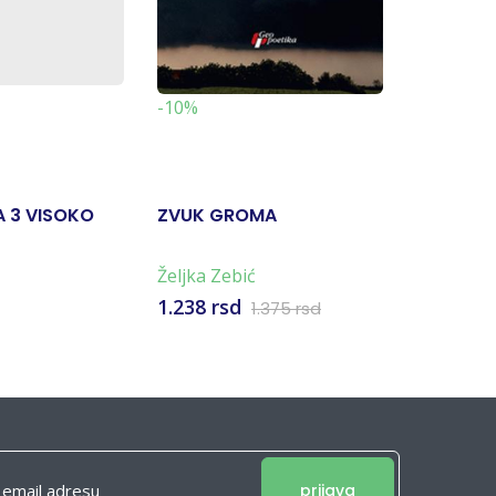
-10%
A 3 VISOKO
ZVUK GROMA
ODGOVO
VJETAR I -
Željka Zebić
1.238 rsd
1.176 rs
1.375 rsd
prijava