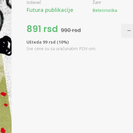
Izdavač
Žanr
Futura publikacije
Beletristika
891 rsd
990 rsd
Ušteda 99 rsd (10%)
Sve cene su sa uračunatim PDV-om.