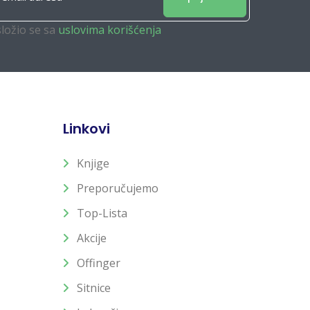
složio se sa
uslovima korišćenja
Linkovi
Knjige
Preporučujemo
Top-Lista
Akcije
Offinger
Sitnice