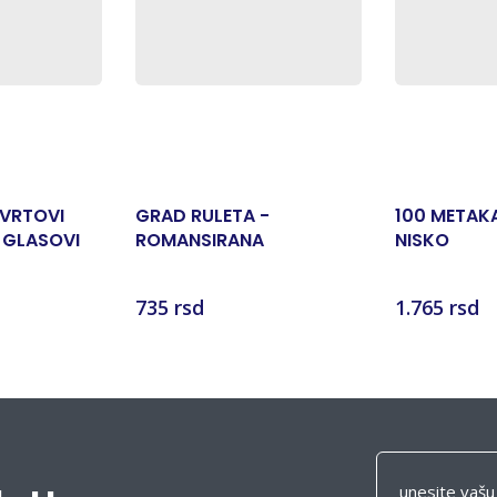
 VRTOVI
GRAD RULETA -
100 METAK
 GLASOVI
ROMANSIRANA
NISKO
BIOGRAFIJA FJODORA M.
DOSTOJEVSKOG
735 rsd
1.765 rsd