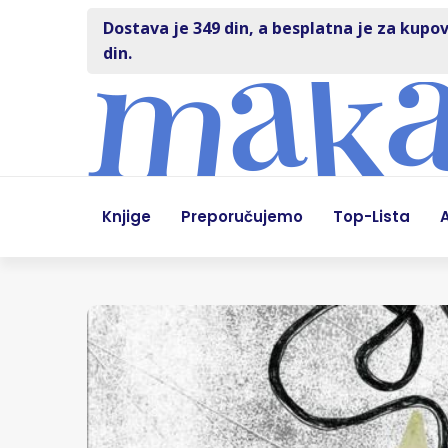
Dostava je 349 din, a besplatna je za kupov
din.
Knjige
Preporučujemo
Top-Lista
A