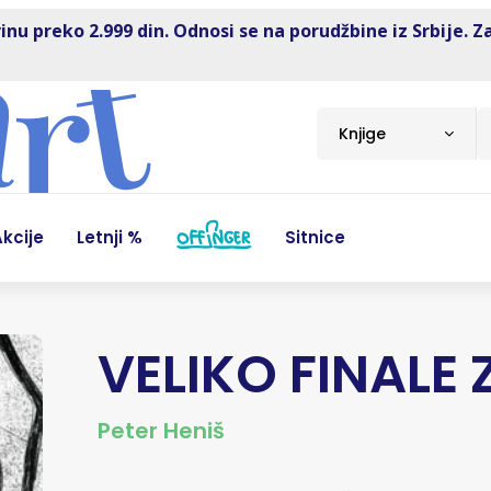
inu preko 2.999 din. Odnosi se na porudžbine iz Srbije. Z
Knjige
kcije
Letnji %
Sitnice
VELIKO FINALE
Peter Heniš