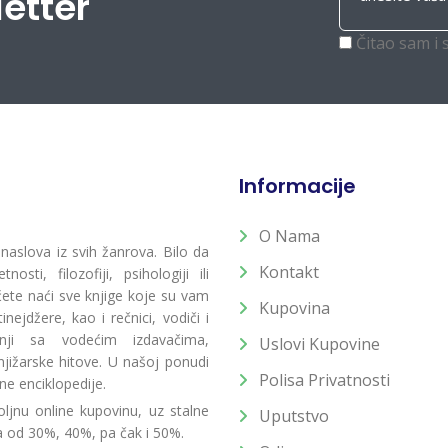
letter
Čitao sam i 
Informacije
O Nama
 naslova iz svih žanrova. Bilo da
Kontakt
osti, filozofiji, psihologiji ili
 ćete naći sve knjige koje su vam
Kupovina
ejdžere, kao i rečnici, vodiči i
radnji sa vodećim izdavačima,
Uslovi Kupovine
jižarske hitove. U našoj ponudi
Polisa Privatnosti
ne enciklopedije.
ljnu online kupovinu, uz stalne
Uputstvo
a od 30%, 40%, pa čak i 50%.