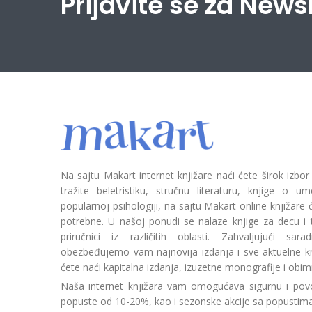
Prijavite se za News
Na sajtu Makart internet knjižare naći ćete širok izbor
tražite beletristiku, stručnu literaturu, knjige o umetn
popularnoj psihologiji, na sajtu Makart online knjižare
potrebne. U našoj ponudi se nalaze knjige za decu i tin
priručnici iz različitih oblasti. Zahvaljujući sa
obezbeđujemo vam najnovija izdanja i sve aktuelne kn
ćete naći kapitalna izdanja, izuzetne monografije i obim
Naša internet knjižara vam omogućava sigurnu i povo
popuste od 10-20%, kao i sezonske akcije sa popustim