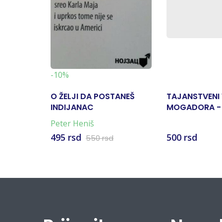
-10%
O ŽELJI DA POSTANEŠ
TAJANSTVENI
INDIJANAC
MOGADORA -
ZEMLJE
Peter Heniš
495 rsd
500 rsd
550 rsd