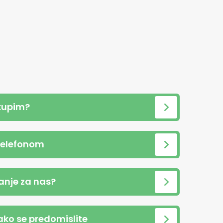
kupim?
telefonom
anje za nas?
 ako se predomislite