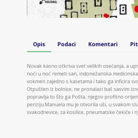
Opis
Podaci
Komentari
Pi
Novak kasno otkriva svet velikih osećanja, a upr
noći u noć remeti san, indonežanska medicinska
vokmen zajedno s kasetama i tako ga inficira sv
Otpušten iz bolnice, ne pronalazi baš sasvim izno
popravlja to što ga Pošta, njegov profitno orije
penziju.Manuela mu je otvorila uši, u svakom sl
svakodnevice, za kosilice, pneumatske čekiće i 