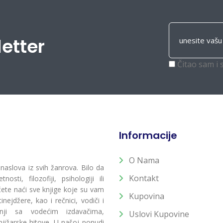
letter
Čitao sam i 
Informacije
O Nama
 naslova iz svih žanrova. Bilo da
Kontakt
osti, filozofiji, psihologiji ili
 ćete naći sve knjige koje su vam
Kupovina
ejdžere, kao i rečnici, vodiči i
radnji sa vodećim izdavačima,
Uslovi Kupovine
jižarske hitove. U našoj ponudi