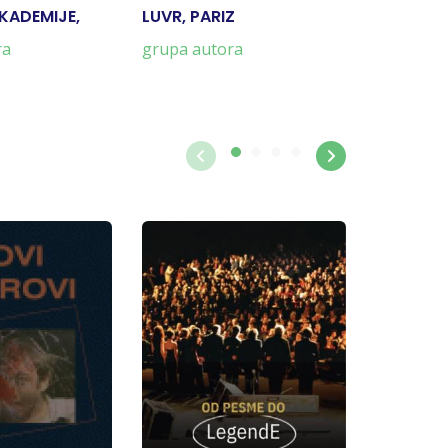
KADEMIJE,
LUVR, PARIZ
UMETNIČ
MUZEJ, 
ra
grupa autora
Grupa Au
508 rsd