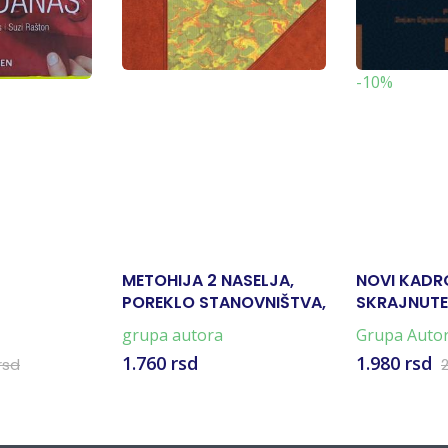
-10%
METOHIJA 2 NASELJA,
NOVI KADRO
POREKLO STANOVNIŠTVA,
SKRAJNUTE
OBIČAJI
SRPSKOG F
grupa autora
Grupa Auto
1.760 rsd
1.980 rsd
rsd