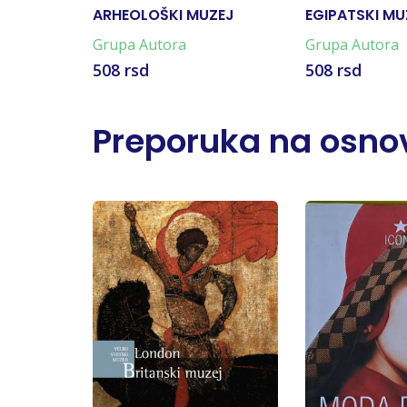
ARHEOLOŠKI MUZEJ
EGIPATSKI MU
ATINA
Grupa Autora
Grupa Autora
508 rsd
508 rsd
Preporuka na osnov