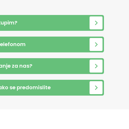
kupim?
telefonom
anje za nas?
 ako se predomislite