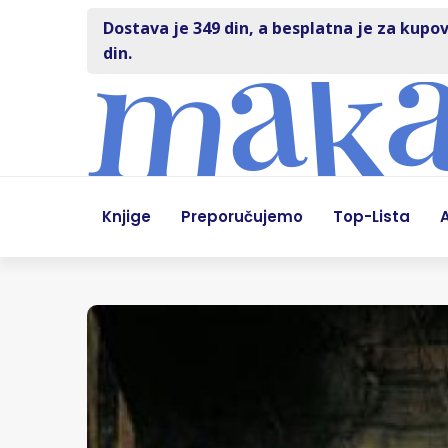
Dostava je 349 din, a besplatna je za kupov
din.
Knjige
Preporučujemo
Top-Lista
A