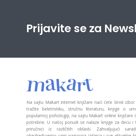
Prijavite se za News
Na sajtu Makart internet knjižare naći ćete širok izbor
tražite beletristiku, stručnu literaturu, knjige o umetn
popularnoj psihologiji, na sajtu Makart online knjižare
potrebne. U našoj ponudi se nalaze knjige za decu i tin
priručnici iz različitih oblasti. Zahvaljujući sa
obezbeđujemo vam najnovija izdanja i sve aktuelne kn