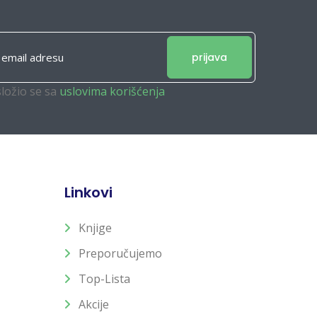
prijava
složio se sa
uslovima korišćenja
Linkovi
Knjige
Preporučujemo
Top-Lista
Akcije