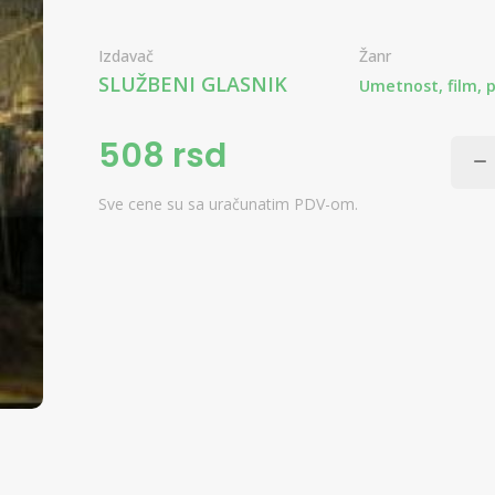
Izdavač
Žanr
SLUŽBENI GLASNIK
Umetnost, film, 
508 rsd
Sve cene su sa uračunatim PDV-om.