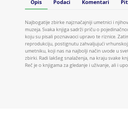
Opis
Podaci
Komentari
Pi
Najbogatije zbirke najznačajniji umetnici i njihov
muzeja. Svaka knjiga sadrži priču o pojedinačn
koju su pisali poznavaoci upravo te riznice. Zati
reprodukciju, postignutu zahvaljujući vrhunskoj š
umetniku, koji nas na najbolji način uvode u svet
zbirki. Radi lakšeg snalaženja, na kraju svake kn
Reč je o knjigama za gledanje i uživanje, ali i u