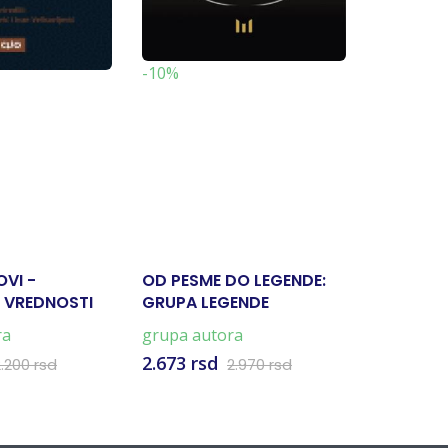
-10%
VI -
OD PESME DO LEGENDE:
VELIKI S
 VREDNOSTI
GRUPA LEGENDE
NACIONA
ILMA
VAŠING
ra
grupa autora
Grupa Au
2.673 rsd
508 rsd
2.200 rsd
2.970 rsd