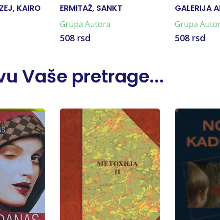
ZEJ, KAIRO
ERMITAŽ, SANKT
GALERIJA A
PETERBURG
VENECIJA
Grupa Autora
Grupa Auto
508 rsd
508 rsd
u Vaše pretrage...