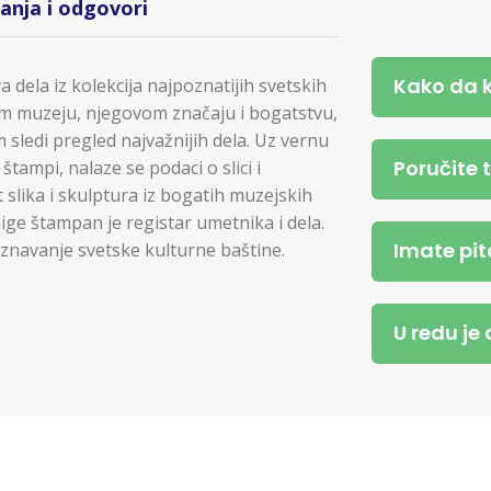
tanja i odgovori
Kako da 
a dela iz kolekcija najpoznatijih svetskih
om muzeju, njegovom značaju i bogatstvu,
m sledi pregled najvažnijih dela. Uz vernu
Poručite 
tampi, nalaze se podaci o slici i
 slika i skulptura iz bogatih muzejskih
jige štampan je registar umetnika i dela.
Imate pit
poznavanje svetske kulturne baštine.
U redu je