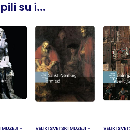
li su i...
I MUZEJI -
VELIKI SVETSKI MUZEJI -
VELIKI SVET