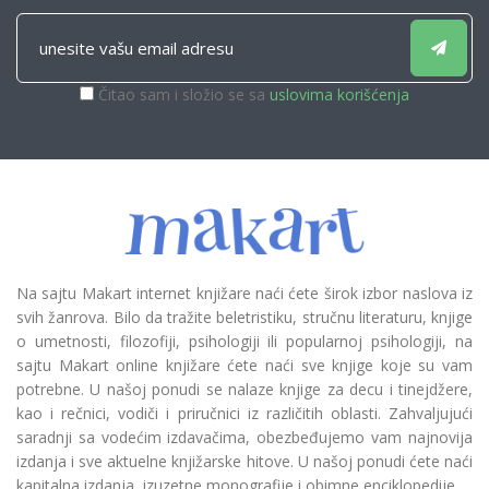
Čitao sam i složio se sa
uslovima korišćenja
Na sajtu Makart internet knjižare naći ćete širok izbor naslova iz
svih žanrova. Bilo da tražite beletristiku, stručnu literaturu, knjige
o umetnosti, filozofiji, psihologiji ili popularnoj psihologiji, na
sajtu Makart online knjižare ćete naći sve knjige koje su vam
potrebne. U našoj ponudi se nalaze knjige za decu i tinejdžere,
kao i rečnici, vodiči i priručnici iz različitih oblasti. Zahvaljujući
saradnji sa vodećim izdavačima, obezbeđujemo vam najnovija
izdanja i sve aktuelne knjižarske hitove. U našoj ponudi ćete naći
kapitalna izdanja, izuzetne monografije i obimne enciklopedije.