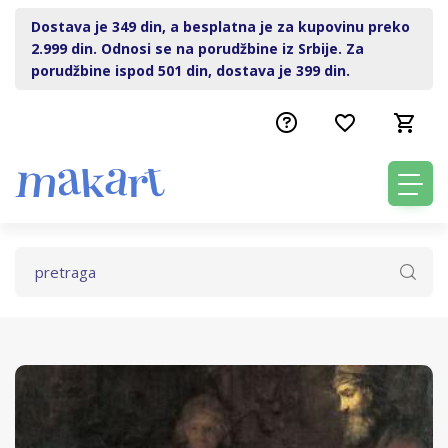
Dostava je 349 din, a besplatna je za kupovinu preko
2.999 din. Odnosi se na porudžbine iz Srbije. Za
porudžbine ispod 501 din, dostava je 399 din.