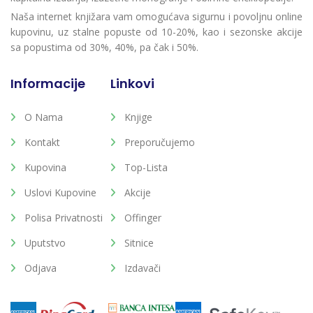
Naša internet knjižara vam omogućava sigurnu i povoljnu online
kupovinu, uz stalne popuste od 10-20%, kao i sezonske akcije
sa popustima od 30%, 40%, pa čak i 50%.
Informacije
Linkovi
O Nama
Knjige
Kontakt
Preporučujemo
Kupovina
Top-Lista
Uslovi Kupovine
Akcije
Polisa Privatnosti
Offinger
Uputstvo
Sitnice
Odjava
Izdavači