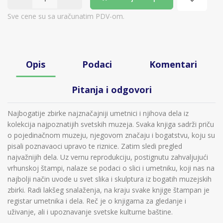
Sve cene su sa uračunatim PDV-om.
Opis
Podaci
Komentari
Pitanja i odgovori
Najbogatije zbirke najznačajniji umetnici i njihova dela iz
kolekcija najpoznatijih svetskih muzeja. Svaka knjiga sadrži priču
o pojedinačnom muzeju, njegovom značaju i bogatstvu, koju su
pisali poznavaoci upravo te riznice. Zatim sledi pregled
najvažnijih dela. Uz vernu reprodukciju, postignutu zahvaljujući
vrhunskoj štampi, nalaze se podaci o slici i umetniku, koji nas na
najbolji način uvode u svet slika i skulptura iz bogatih muzejskih
zbirki. Radi lakšeg snalaženja, na kraju svake knjige štampan je
registar umetnika i dela. Reč je o knjigama za gledanje i
uživanje, ali i upoznavanje svetske kulturne baštine.