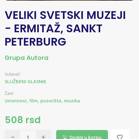
VELIKI SVETSKI MUZEJI
- ERMITAŽ, SANKT
PETERBURG
Grupa Autora
Izdavač
SLUŽBENI GLASNIK
Žanr
Umetnost, film, pozorište, muzika
508 rsd
Dodaj u korpu