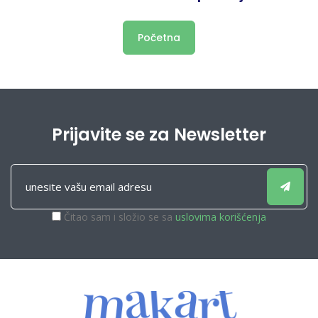
Početna
Prijavite se za Newsletter
Čitao sam i složio se sa
uslovima korišćenja