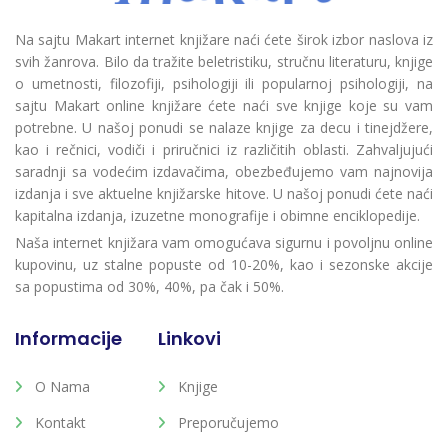
Na sajtu Makart internet knjižare naći ćete širok izbor naslova iz
svih žanrova. Bilo da tražite beletristiku, stručnu literaturu, knjige
o umetnosti, filozofiji, psihologiji ili popularnoj psihologiji, na
sajtu Makart online knjižare ćete naći sve knjige koje su vam
potrebne. U našoj ponudi se nalaze knjige za decu i tinejdžere,
kao i rečnici, vodiči i priručnici iz različitih oblasti. Zahvaljujući
saradnji sa vodećim izdavačima, obezbeđujemo vam najnovija
izdanja i sve aktuelne knjižarske hitove. U našoj ponudi ćete naći
kapitalna izdanja, izuzetne monografije i obimne enciklopedije.
Naša internet knjižara vam omogućava sigurnu i povoljnu online
kupovinu, uz stalne popuste od 10-20%, kao i sezonske akcije
sa popustima od 30%, 40%, pa čak i 50%.
Informacije
Linkovi
O Nama
Knjige
Kontakt
Preporučujemo