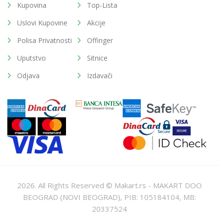
Kupovina
Top-Lista
Uslovi Kupovine
Akcije
Polisa Privatnosti
Offinger
Uputstvo
Sitnice
Odjava
Izdavači
2026. All Rights Reserved © Makart.rs - MAKART DOO
BEOGRAD (NOVI BEOGRAD), PIB: 105184104, MB:
20337524