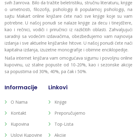
svih žanrova. Bilo da tražite beletristiku, stručnu literaturu, knjige
o umetnosti, filozofiji, psihologiji ili popularnoj psihologiji, na
sajtu Makart online knjižare ćete naći sve knjige koje su vam
potrebne. U našoj ponudi se nalaze knjige za decu i tinejdžere,
kao i rečnici, vodiči i priručnici iz različitih oblasti. Zahvaljujući
saradnji sa vodećim izdavačima, obezbeđujemo vam najnovija
izdanja i sve aktuelne knjižarske hitove. U našoj ponudi ćete naći
kapitalna izdanja, izuzetne monografije i obimne enciklopedije.
Naša internet knjižara vam omogućava sigurnu i povoljnu online
kupovinu, uz stalne popuste od 10-20%, kao i sezonske akcije
sa popustima od 30%, 40%, pa čak i 50%.
Informacije
Linkovi
O Nama
Knjige
Kontakt
Preporučujemo
Kupovina
Top-Lista
Uslovi Kupovine
Akcije