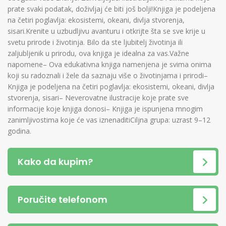
prate svaki podatak, doživljaj će biti još bolji!Knjiga je podeljena
na četiri poglavlja: ekosistemi, okeani, divlja stvorenja,
sisari.Krenite u uzbudljivu avanturu i otkrijte šta se sve krije u
svetu prirode i životinja. Bilo da ste ljubitelj životinja ili
zaljubljenik u prirodu, ova knjiga je idealna za vas.Važne
napomene– Ova edukativna knjiga namenjena je svima onima
koji su radoznali i žele da saznaju više o životinjama i prirodi–
Knjiga je podeljena na četiri poglavlja: ekosistemi, okeani, divlja
stvorenja, sisari– Neverovatne ilustracije koje prate sve
informacije koje knjiga donosi– Knjiga je ispunjena mnogim
zanimljivostima koje će vas iznenaditiCiljna grupa: uzrast 9–12
godina.
Kako da kupim?
Poručite telefonom