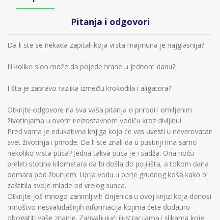
Pitanja i odgovori
Da li ste se nekada zapitali koja vrsta majmuna je najglasnija?
Ili koliko slon može da pojede hrane u jednom danu?
I šta je zapravo razlika između krokodila i aligatora?
Otkrijte odgovore na sva vaša pitanja o prirodi i omiljenim
životinjama u ovom neizostavnom vodiču kroz divljinu!
Pred vama je edukativna knjiga koja će vas uvesti u neverovatan
svet životinja i prirode. Da li ste znali da u pustinji ima samo
nekoliko vrsta ptica? Jedna takva ptica je i sadža. Ona noću
preleti stotine kilometara da bi došla do pojilišta, a tokom dana
odmara pod žbunjem. Upija vodu u perje grudnog koša kako bi
zaštitila svoje mlade od vrelog sunca.
Otkrijte još mnogo zanimljivih činjenica u ovoj knjizi koja donosi
mnoštvo nesvakidašnjih informacija kojima ćete dodatno
obogatiti vaše znanje. Zahvaljujući ilustracijama i slikama koje