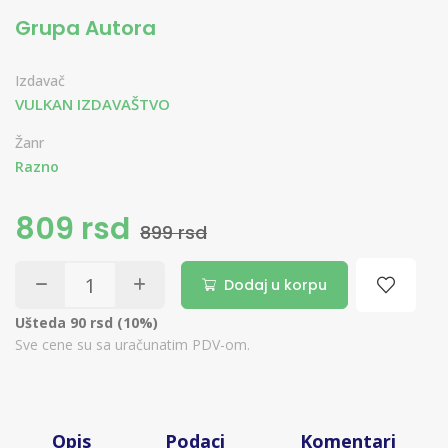
Grupa Autora
Izdavač
VULKAN IZDAVAŠTVO
Žanr
Razno
809 rsd
899 rsd
Dodaj u korpu
Ušteda 90 rsd (10%)
Sve cene su sa uračunatim PDV-om.
Opis
Podaci
Komentari