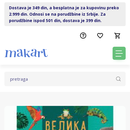
Dostava je 349 din, a besplatna je za kupovinu preko
2.999 din. Odnosi se na porudžbine iz Srbije. Za
porudžbine ispod 501 din, dostava je 399 din.