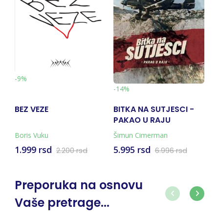
-9%
-
-14%
BEZ VEZE
BITKA NA SUTJESCI -
V
PAKAO U RAJU
N
(KNJIGA + KARTA)
Boris Vuku
Šimun Cimerman
Mi
1.999 rsd
5.995 rsd
1
2.200 rsd
6.996 rsd
Preporuka na osnovu
Vaše pretrage...