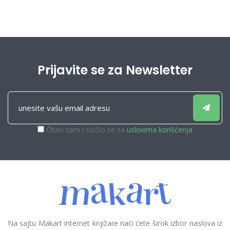
Prijavite se za Newsletter
Čitao sam i složio se sa
uslovima korišćenja
Na sajtu Makart internet knjižare naći ćete širok izbor naslova iz