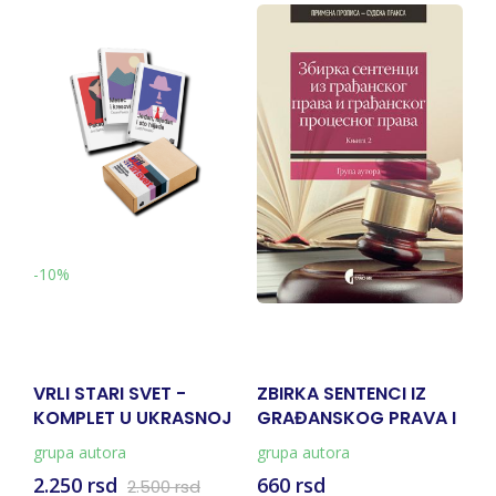
-10%
VRLI STARI SVET -
ZBIRKA SENTENCI IZ
K
KOMPLET U UKRASNOJ
GRAĐANSKOG PRAVA I
Ž
KUTIJI
GRAĐANSKOG
S
grupa autora
grupa autora
gr
PROCESNOG PRAVA -
2.250 rsd
660 rsd
2
2.500 rsd
KNJIGA 3