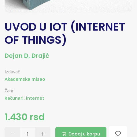
UVOD U IOT (INTERNET
OF THINGS)
Dejan D. Drajić
Izdavač
Akademska misao
Žanr
Računari, internet
1.430 rsd
Dodaj u korpu