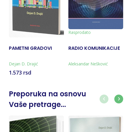
Rasprodato
PAMETNI GRADOVI
RADIO KOMUNIKACIJE
A
R
Dejan D. Drajić
Aleksandar Nešković
Dr
1.573 rsd
1
Preporuka na osnovu
Vaše pretrage...