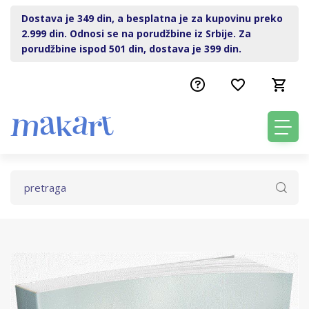
Dostava je 349 din, a besplatna je za kupovinu preko
2.999 din. Odnosi se na porudžbine iz Srbije. Za
porudžbine ispod 501 din, dostava je 399 din.