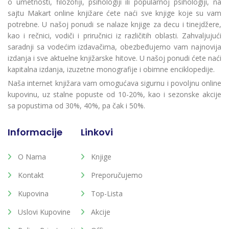
o umetnosti, filozofiji, psihologiji ili popularnoj psihologiji, na
sajtu Makart online knjižare ćete naći sve knjige koje su vam
potrebne. U našoj ponudi se nalaze knjige za decu i tinejdžere,
kao i rečnici, vodiči i priručnici iz različitih oblasti. Zahvaljujući
saradnji sa vodećim izdavačima, obezbeđujemo vam najnovija
izdanja i sve aktuelne knjižarske hitove. U našoj ponudi ćete naći
kapitalna izdanja, izuzetne monografije i obimne enciklopedije.
Naša internet knjižara vam omogućava sigurnu i povoljnu online
kupovinu, uz stalne popuste od 10-20%, kao i sezonske akcije
sa popustima od 30%, 40%, pa čak i 50%.
Informacije
Linkovi
O Nama
Knjige
Kontakt
Preporučujemo
Kupovina
Top-Lista
Uslovi Kupovine
Akcije