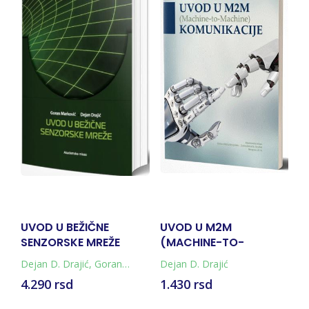
-
UVOD U BEŽIČNE
UVOD U M2M
G
SENZORSKE MREŽE
(MACHINE-TO-
MACHINE)
Dejan D. Drajić
,
Goran
Dejan D. Drajić
D
KOMUNIKACIJE
Marković
4.290 rsd
1.430 rsd
1