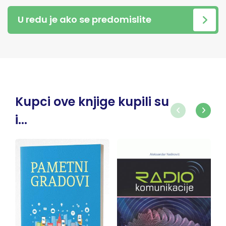
U redu je ako se predomislite
Kupci ove knjige kupili su
i...