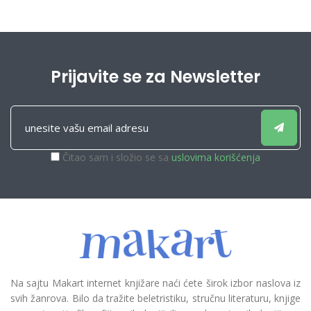
Prijavite se za Newsletter
Čitao sam i složio se sa
uslovima korišćenja
Na sajtu Makart internet knjižare naći ćete širok izbor naslova iz
svih žanrova. Bilo da tražite beletristiku, stručnu literaturu, knjige