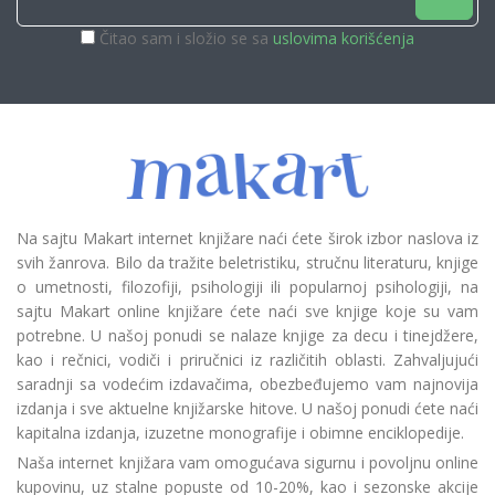
Čitao sam i složio se sa
uslovima korišćenja
Na sajtu Makart internet knjižare naći ćete širok izbor naslova iz
svih žanrova. Bilo da tražite beletristiku, stručnu literaturu, knjige
o umetnosti, filozofiji, psihologiji ili popularnoj psihologiji, na
sajtu Makart online knjižare ćete naći sve knjige koje su vam
potrebne. U našoj ponudi se nalaze knjige za decu i tinejdžere,
kao i rečnici, vodiči i priručnici iz različitih oblasti. Zahvaljujući
saradnji sa vodećim izdavačima, obezbeđujemo vam najnovija
izdanja i sve aktuelne knjižarske hitove. U našoj ponudi ćete naći
kapitalna izdanja, izuzetne monografije i obimne enciklopedije.
Naša internet knjižara vam omogućava sigurnu i povoljnu online
kupovinu, uz stalne popuste od 10-20%, kao i sezonske akcije