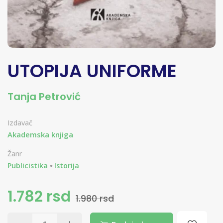
UTOPIJA UNIFORME
Tanja Petrović
Izdavač
Akademska knjiga
Žanr
Publicistika
Istorija
1.782 rsd
1.980 rsd