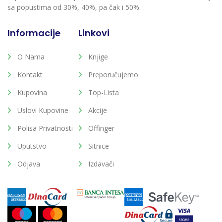
sa popustima od 30%, 40%, pa čak i 50%.
Informacije
Linkovi
O Nama
Knjige
Kontakt
Preporučujemo
Kupovina
Top-Lista
Uslovi Kupovine
Akcije
Polisa Privatnosti
Offinger
Uputstvo
Sitnice
Odjava
Izdavači