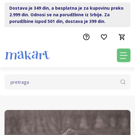
Dostava je 349 din, a besplatna je za kupovinu preko
2.999 din. Odnosi se na porudžbine iz Srbije. Za
porudžbine ispod 501 din, dostava je 399 din.