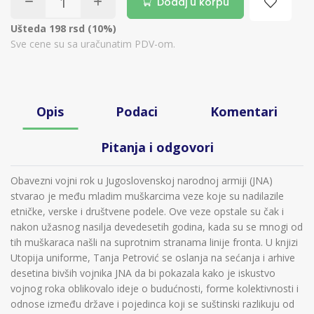
Dodaj u korpu
Ušteda 198 rsd (10%)
Sve cene su sa uračunatim PDV-om.
Opis
Podaci
Komentari
Pitanja i odgovori
Obavezni vojni rok u Jugoslovenskoj narodnoj armiji (JNA)
stvarao je među mladim muškarcima veze koje su nadilazile
etničke, verske i društvene podele. Ove veze opstale su čak i
nakon užasnog nasilja devedesetih godina, kada su se mnogi od
tih muškaraca našli na suprotnim stranama linije fronta. U knjizi
Utopija uniforme, Tanja Petrović se oslanja na sećanja i arhive
desetina bivših vojnika JNA da bi pokazala kako je iskustvo
vojnog roka oblikovalo ideje o budućnosti, forme kolektivnosti i
odnose između države i pojedinca koji se suštinski razlikuju od