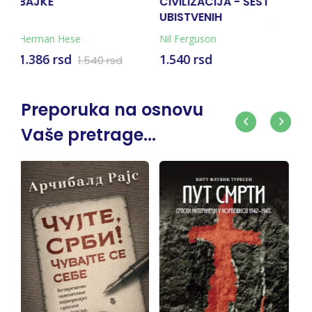
CIVILIZACIJA - ŠEST
DIKTATOROV POZIV
HRIST
UBISTVENIH
ARIZO
APLIKACIJA ZA MOĆ
Nil Ferguson
Ismail Kadare
Kamilo 
ZAPADA
1.540 rsd
1.485 rsd
880 r
1.650 rsd
Preporuka na osnovu
Vaše pretrage...