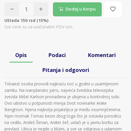
Dodaj u korpu
Ušteda 150 rsd (15%)
Sve cene su sa uračunatim PDV-om.
Opis
Podaci
Komentari
Pitanja i odgovori
Trinaest osoba provodi najkraću noć u godini u usamljenom
zamku. Na ivanjdansko jutro, najveća švedska televizijska
zvezda Mišel Karlson pronađena je ubijena u kontrolnoj sobi.
Ovo ubistvo u potpunosti menja život novinarke Anike
Bengtson. Njena najbolja prijateljica je među osumnjičenima.
Njen momak Tomas besni zbog toga što je ostavila porodicu
na cedilu. Andeš Šiman, Anikin šef, uvlači je u javnu borbu za
prevlast. Ubica je negde u blizini, a sve se odigrava u udarnom