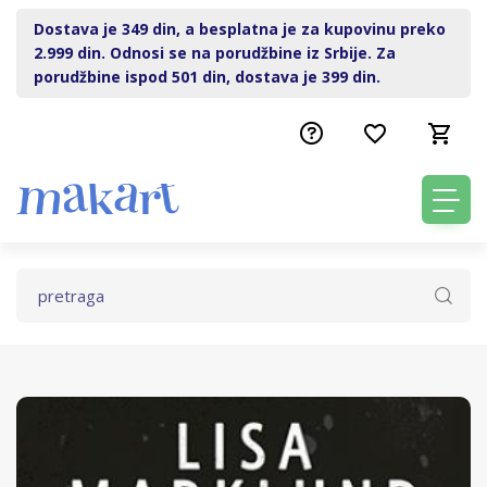
Dostava je 349 din, a besplatna je za kupovinu preko
2.999 din. Odnosi se na porudžbine iz Srbije. Za
porudžbine ispod 501 din, dostava je 399 din.