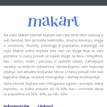
Na sajtu Makart internet knjižare naći ćete širok izbor naslova iz
svih žanrova. Bilo da tražite beletristiku, stručnu literaturu, knjige
o umetnosti, filozofiji, psihologiji ili popularnoj psihologiji, na
sajtu Makart online knjižare ćete naći sve knjige koje su vam
potrebne. U našoj ponudi se nalaze knjige za decu i tinejdžere,
kao i rečnici, vodiči i priručnici iz različitih oblasti. Zahvaljujući
saradnji sa vodećim izdavačima, obezbeđujemo vam najnovija
izdanja i sve aktuelne knjižarske hitove. U našoj ponudi ćete naći
kapitalna izdanja, izuzetne monografije i obimne enciklopedije.
Naša internet knjižara vam omogućava sigurnu i povoljnu online
kupovinu, uz stalne popuste od 10-20%, kao i sezonske akcije
sa popustima od 30%, 40%, pa čak i 50%.
Informacije
Linkovi