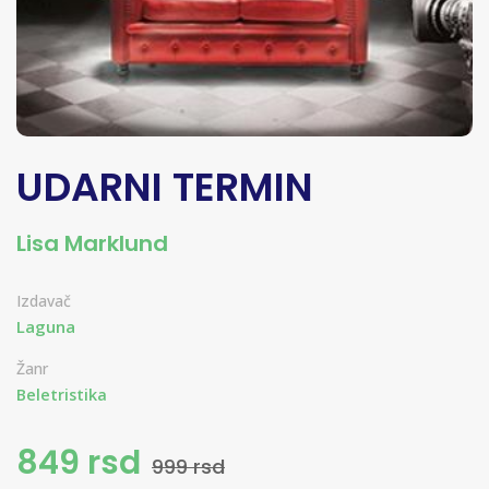
UDARNI TERMIN
Lisa Marklund
Izdavač
Laguna
Žanr
Beletristika
849 rsd
999 rsd