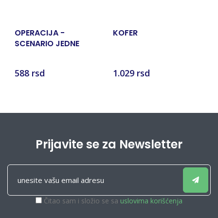
OPERACIJA -
KOFER
N
SCENARIO JEDNE
SVETSKE ZAVERE
Bo
588 rsd
1.029 rsd
5
Prijavite se za Newsletter
Čitao sam i složio se sa
uslovima korišćenja