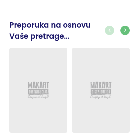
Preporuka na osnovu
Vaše pretrage...
-