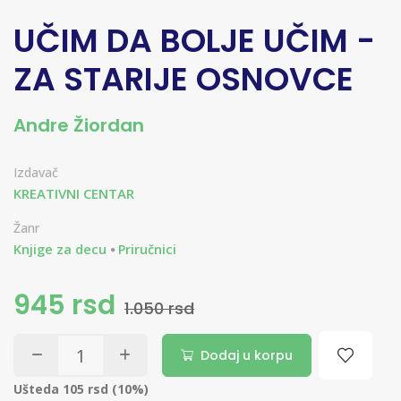
UČIM DA BOLJE UČIM -
ZA STARIJE OSNOVCE
Andre Žiordan
Izdavač
KREATIVNI CENTAR
Žanr
Knjige za decu
Priručnici
945 rsd
1.050 rsd
Dodaj u korpu
Ušteda 105 rsd (10%)