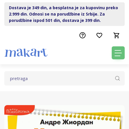
Dostava je 349 din, a besplatna je za kupovinu preko
2.999 din. Odnosi se na porudžbine iz Srbije. Za
porudžbine ispod 501 din, dostava je 399 din.