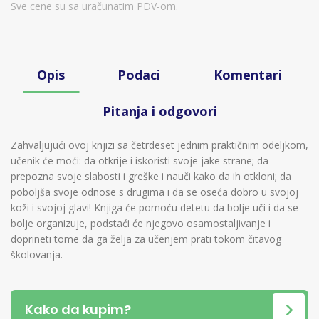
Sve cene su sa uračunatim PDV-om.
Opis
Podaci
Komentari
Pitanja i odgovori
Zahvaljujući ovoj knjizi sa četrdeset jednim praktičnim odeljkom,
učenik će moći: da otkrije i iskoristi svoje jake strane; da
prepozna svoje slabosti i greške i nauči kako da ih otkloni; da
poboljša svoje odnose s drugima i da se oseća dobro u svojoj
koži i svojoj glavi! Knjiga će pomoću detetu da bolje uči i da se
bolje organizuje, podstaći će njegovo osamostaljivanje i
doprineti tome da ga želja za učenjem prati tokom čitavog
školovanja.
Kako da kupim?