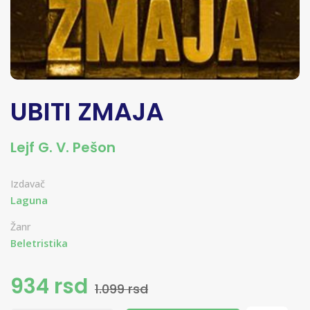
UBITI ZMAJA
Lejf G. V. Pešon
Izdavač
Laguna
Žanr
Beletristika
934 rsd
1.099 rsd