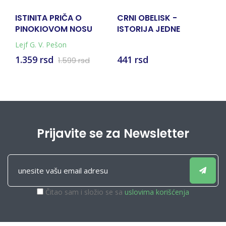
ISTINITA PRIČA O
CRNI OBELISK -
S
PINOKIOVOM NOSU
ISTORIJA JEDNE
ZAKASNELE MLADOSTI
Lejf G. V. Pešon
1.359 rsd
441 rsd
7
1.599 rsd
Prijavite se za Newsletter
Čitao sam i složio se sa
uslovima korišćenja