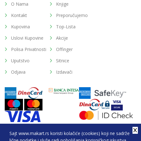
O Nama
Knjige
Kontakt
Preporučujemo
Kupovina
Top-Lista
Uslovi Kupovine
Akcije
Polisa Privatnosti
Offinger
Uputstvo
Sitnice
Odjava
Izdavači
Sajt www.makart.rs koristi kolačiće (cookies) koji ne sadrže
lične podatke i služe radi poboljšanja korisničkog iskustva