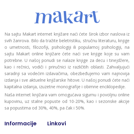
Na sajtu Makart internet knjižare naći ćete širok izbor naslova iz
svih žanrova. Bilo da tražite beletristiku, stručnu literaturu, knjige
o umetnosti, filozofiji, psihologiji ili popularnoj psihologiji, na
sajtu Makart online knjižare ćete naći sve knjige koje su vam
potrebne. U našoj ponudi se nalaze knjige za decu i tinejdžere,
kao i rečnici, vodiči i priručnici iz različitih oblasti. Zahvaljujući
saradnji sa vodećim izdavačima, obezbeđujemo vam najnovija
izdanja i sve aktuelne knjižarske hitove. U našoj ponudi ćete naći
kapitalna izdanja, izuzetne monografije i obimne enciklopedije.
Naša internet knjižara vam omogućava sigurnu i povoljnu online
kupovinu, uz stalne popuste od 10-20%, kao i sezonske akcije
sa popustima od 30%, 40%, pa čak i 50%.
Informacije
Linkovi