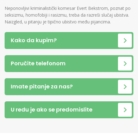
Neponovljivi kriminalistički komesar Evert Bekstrom, poznat po
seksizmu, homofobiji i rasizmu, treba da razreši slučaj ubistva.
Naizgled, u pitanju je tipično ubistvo među pijancima.
Kako da kupim?
Poručite telefonom
Imate pitanje za nas?
U redu je ako se predomislite