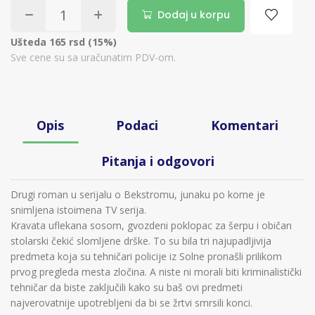
Dodaj u korpu
Ušteda 165 rsd (15%)
Sve cene su sa uračunatim PDV-om.
Opis
Podaci
Komentari
Pitanja i odgovori
Drugi roman u serijalu o Bekstromu, junaku po kome je
snimljena istoimena TV serija.
Kravata uflekana sosom, gvozdeni poklopac za šerpu i običan
stolarski čekić slomljene drške. To su bila tri najupadljivija
predmeta koja su tehničari policije iz Solne pronašli prilikom
prvog pregleda mesta zločina. A niste ni morali biti kriminalistički
tehničar da biste zaključili kako su baš ovi predmeti
najverovatnije upotrebljeni da bi se žrtvi smrsili konci.