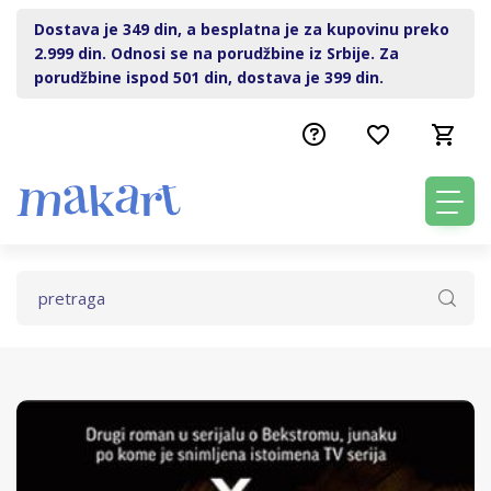
Dostava je 349 din, a besplatna je za kupovinu preko
2.999 din. Odnosi se na porudžbine iz Srbije. Za
porudžbine ispod 501 din, dostava je 399 din.