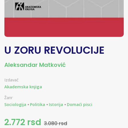
U ZORU REVOLUCIJE
Aleksandar Matković
Izdavač
Akademska knjiga
Žanr
Sociologija
Politika
Istorija
Domaći pisci
2.772 rsd
3.080 rsd