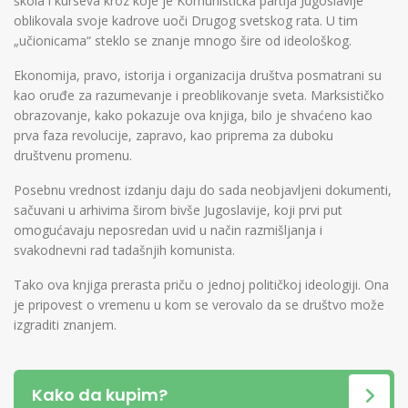
škola i kurseva kroz koje je Komunistička partija Jugoslavije
oblikovala svoje kadrove uoči Drugog svetskog rata. U tim
„učionicama“ steklo se znanje mnogo šire od ideološkog.
Ekonomija, pravo, istorija i organizacija društva posmatrani su
kao oruđe za razumevanje i preoblikovanje sveta. Marksističko
obrazovanje, kako pokazuje ova knjiga, bilo je shvaćeno kao
prva faza revolucije, zapravo, kao priprema za duboku
društvenu promenu.
Posebnu vrednost izdanju daju do sada neobjavljeni dokumenti,
sačuvani u arhivima širom bivše Jugoslavije, koji prvi put
omogućavaju neposredan uvid u način razmišljanja i
svakodnevni rad tadašnjih komunista.
Tako ova knjiga prerasta priču o jednoj političkoj ideologiji. Ona
je pripovest o vremenu u kom se verovalo da se društvo može
izgraditi znanjem.
Kako da kupim?