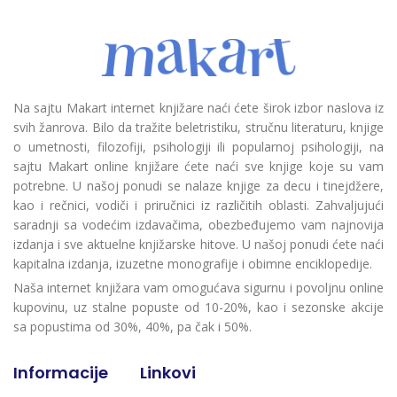
Na sajtu Makart internet knjižare naći ćete širok izbor naslova iz
svih žanrova. Bilo da tražite beletristiku, stručnu literaturu, knjige
o umetnosti, filozofiji, psihologiji ili popularnoj psihologiji, na
sajtu Makart online knjižare ćete naći sve knjige koje su vam
potrebne. U našoj ponudi se nalaze knjige za decu i tinejdžere,
kao i rečnici, vodiči i priručnici iz različitih oblasti. Zahvaljujući
saradnji sa vodećim izdavačima, obezbeđujemo vam najnovija
izdanja i sve aktuelne knjižarske hitove. U našoj ponudi ćete naći
kapitalna izdanja, izuzetne monografije i obimne enciklopedije.
Naša internet knjižara vam omogućava sigurnu i povoljnu online
kupovinu, uz stalne popuste od 10-20%, kao i sezonske akcije
sa popustima od 30%, 40%, pa čak i 50%.
Informacije
Linkovi