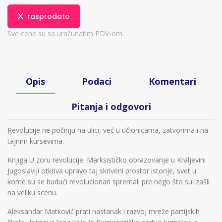
rasprodato
Sve cene su sa uračunatim PDV-om.
Opis
Podaci
Komentari
Pitanja i odgovori
Revolucije ne počinju na ulici, već u učionicama, zatvorima i na
tajnim kursevima.
Knjiga U zoru revolucije. Marksističko obrazovanje u Kraljevini
Jugoslaviji otkriva upravo taj skriveni prostor istorije, svet u
kome su se budući revolucionari spremali pre nego što su izašli
na veliku scenu.
Aleksandar Matković prati nastanak i razvoj mreže partijskih