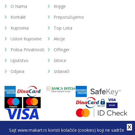
O Nama
Knjige
Kontakt
Preporučujemo
Kupovina
Top-Lista
Uslovi Kupovine
Akcije
Polisa Privatnosti
Offinger
Uputstvo
Sitnice
Odjava
Izdavači
Sajt www.makart.rs koristi kolačiće (cookies) koji ne sadrže