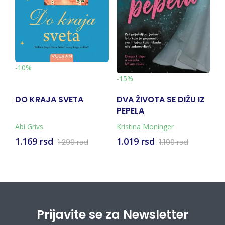
-10%
-15%
-
DO KRAJA SVETA
DVA ŽIVOTA SE DIŽU IZ
P
PEPELA
Abi Grivs
Kristina Moninger
Kr
1.169 rsd
1.019 rsd
9
1.299 rsd
1.199 rsd
Prijavite se za Newsletter