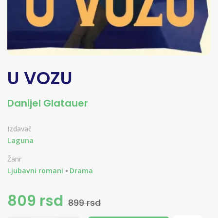
U VOZU
Danijel Glatauer
Izdavač
Laguna
Žanr
Ljubavni romani
Drama
809 rsd
899 rsd