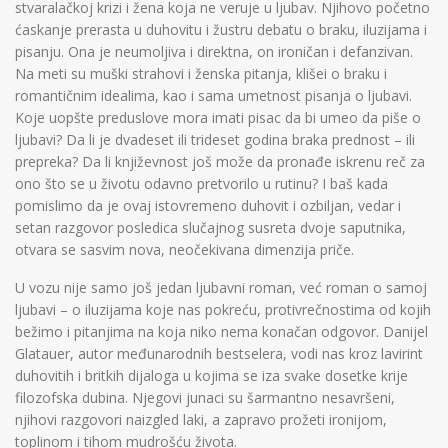
stvaralačkoj krizi i žena koja ne veruje u ljubav. Njihovo početno
ćaskanje prerasta u duhovitu i žustru debatu o braku, iluzijama i
pisanju. Ona je neumoljiva i direktna, on ironičan i defanzivan.
Na meti su muški strahovi i ženska pitanja, klišei o braku i
romantičnim idealima, kao i sama umetnost pisanja o ljubavi.
Koje uopšte preduslove mora imati pisac da bi umeo da piše o
ljubavi? Da li je dvadeset ili trideset godina braka prednost – ili
prepreka? Da li književnost još može da pronađe iskrenu reč za
ono što se u životu odavno pretvorilo u rutinu? I baš kada
pomislimo da je ovaj istovremeno duhovit i ozbiljan, vedar i
setan razgovor posledica slučajnog susreta dvoje saputnika,
otvara se sasvim nova, neočekivana dimenzija priče.
U vozu nije samo još jedan ljubavni roman, već roman o samoj
ljubavi – o iluzijama koje nas pokreću, protivrečnostima od kojih
bežimo i pitanjima na koja niko nema konačan odgovor. Danijel
Glatauer, autor međunarodnih bestselera, vodi nas kroz lavirint
duhovitih i britkih dijaloga u kojima se iza svake dosetke krije
filozofska dubina. Njegovi junaci su šarmantno nesavršeni,
njihovi razgovori naizgled laki, a zapravo prožeti ironijom,
toplinom i tihom mudrošću života.