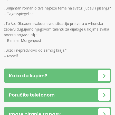
„Briljantan roman o dve najteže teme na svetu: ljubavi i pisanju.“
– Tagesspiegel.de
„To što Glatauer svakodnevnu situaciju pretvara u vrhunsku
zabavu dugujemo njegovom talentu za dijaloge u kojima svaka
poenta pogađa cilj.“
– Berliner Morgenpost
„Brzo i nepredvidivo do samog kraja.“
– Myself
Kako da kupim?
Poručite telefonom
Imate pitanje za nas?