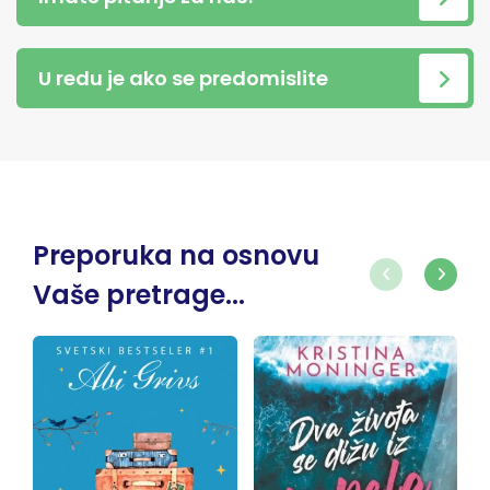
U redu je ako se predomislite
Preporuka na osnovu
Vaše pretrage...