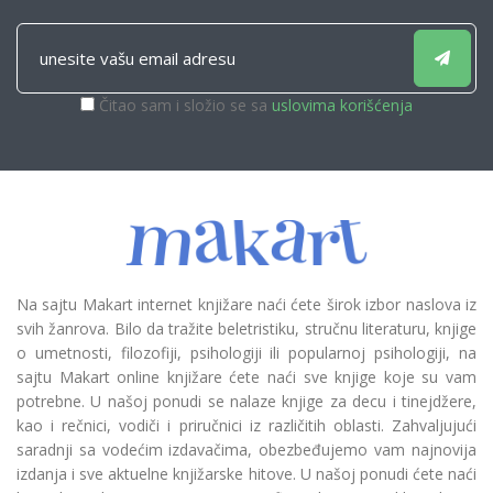
Čitao sam i složio se sa
uslovima korišćenja
Na sajtu Makart internet knjižare naći ćete širok izbor naslova iz
svih žanrova. Bilo da tražite beletristiku, stručnu literaturu, knjige
o umetnosti, filozofiji, psihologiji ili popularnoj psihologiji, na
sajtu Makart online knjižare ćete naći sve knjige koje su vam
potrebne. U našoj ponudi se nalaze knjige za decu i tinejdžere,
kao i rečnici, vodiči i priručnici iz različitih oblasti. Zahvaljujući
saradnji sa vodećim izdavačima, obezbeđujemo vam najnovija
izdanja i sve aktuelne knjižarske hitove. U našoj ponudi ćete naći