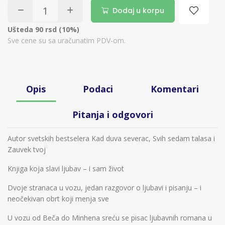
Dodaj u korpu
Ušteda 90 rsd (10%)
Sve cene su sa uračunatim PDV-om.
Opis
Podaci
Komentari
Pitanja i odgovori
Autor svetskih bestselera Kad duva severac, Svih sedam talasa i
Zauvek tvoj
Knjiga koja slavi ljubav – i sam život
Dvoje stranaca u vozu, jedan razgovor o ljubavi i pisanju – i
neočekivan obrt koji menja sve
U vozu od Beča do Minhena sreću se pisac ljubavnih romana u