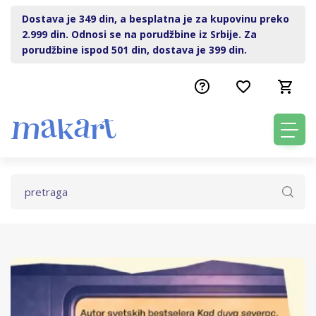
Dostava je 349 din, a besplatna je za kupovinu preko
2.999 din. Odnosi se na porudžbine iz Srbije. Za
porudžbine ispod 501 din, dostava je 399 din.