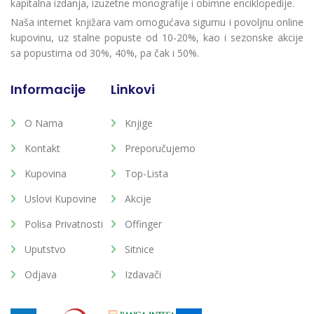
kapitalna izdanja, izuzetne monografije i obimne enciklopedije.
Naša internet knjižara vam omogućava sigurnu i povoljnu online
kupovinu, uz stalne popuste od 10-20%, kao i sezonske akcije
sa popustima od 30%, 40%, pa čak i 50%.
Informacije
Linkovi
O Nama
Knjige
Kontakt
Preporučujemo
Kupovina
Top-Lista
Uslovi Kupovine
Akcije
Polisa Privatnosti
Offinger
Uputstvo
Sitnice
Odjava
Izdavači