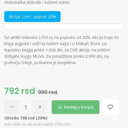
nedostatka slobode i sužene svesti.
Akcija: Lom - popust 20%
Svi artikli izdavača LOM su na popustu od 20%. Akcija traje do
kraja avgusta i važi na našem sajtu i u Makart Store. Uz
kupovinu knjiga preko 1.000 din, sa OVE akcije, na poklon
dobijate knjigu MUVA. Za porudžbine preko 2.999 din, na
području Srbije, poštarina je besplatna.
792 rsd
990 rsd
Dodaj u korpu
Ušteda 198 rsd (20%)
Sve cene su sa uračunatim PDV-om.