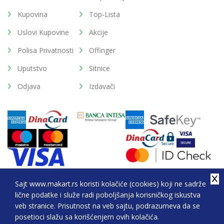
Kupovina
Top-Lista
Uslovi Kupovine
Akcije
Polisa Privatnosti
Offinger
Uputstvo
Sitnice
Odjava
Izdavači
Sajt www.makart.rs koristi kolačiće (cookies) koji ne sadrže
lične podatke i služe radi poboljšanja korisničkog iskustva
2026. All Rights Reserved © Makart.rs - MAKART DOO
veb stranice. Prisutnost na veb sajtu, podrazumeva da se
BEOGRAD (NOVI BEOGRAD), PIB: 105184104, MB:
posetioci slažu sa korišćenjem ovih kolačića.
20337524