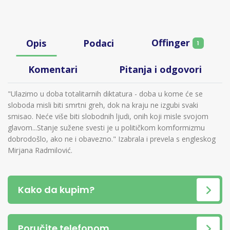
Offinger
Opis
Podaci
1
Komentari
Pitanja i odgovori
"Ulazimo u doba totalitarnih diktatura - doba u kome će se
sloboda misli biti smrtni greh, dok na kraju ne izgubi svaki
smisao. Neće više biti slobodnih ljudi, onih koji misle svojom
glavom...Stanje sužene svesti je u političkom komformizmu
dobrodošlo, ako ne i obavezno." Izabrala i prevela s engleskog
Mirjana Radmilović.
Kako da kupim?
Poručite telefonom