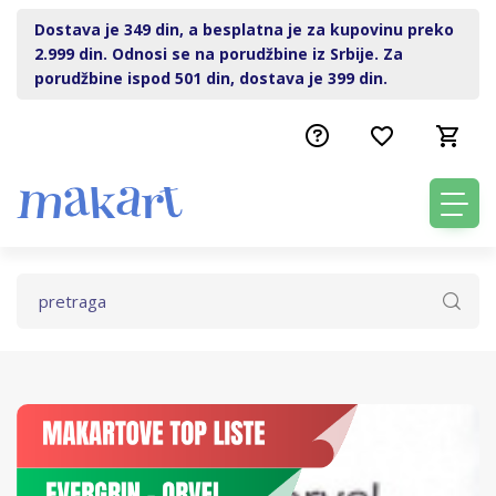
Dostava je 349 din, a besplatna je za kupovinu preko
2.999 din. Odnosi se na porudžbine iz Srbije. Za
porudžbine ispod 501 din, dostava je 399 din.