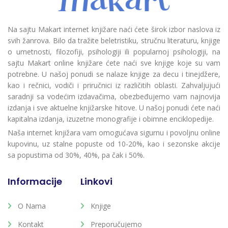
Na sajtu Makart internet knjižare naći ćete širok izbor naslova iz
svih žanrova. Bilo da tražite beletristiku, stručnu literaturu, knjige
o umetnosti, filozofiji, psihologiji ili popularnoj psihologiji, na
sajtu Makart online knjižare ćete naći sve knjige koje su vam
potrebne. U našoj ponudi se nalaze knjige za decu i tinejdžere,
kao i rečnici, vodiči i priručnici iz različitih oblasti. Zahvaljujući
saradnji sa vodećim izdavačima, obezbeđujemo vam najnovija
izdanja i sve aktuelne knjižarske hitove. U našoj ponudi ćete naći
kapitalna izdanja, izuzetne monografije i obimne enciklopedije.
Naša internet knjižara vam omogućava sigurnu i povoljnu online
kupovinu, uz stalne popuste od 10-20%, kao i sezonske akcije
sa popustima od 30%, 40%, pa čak i 50%.
Informacije
Linkovi
O Nama
Knjige
Kontakt
Preporučujemo