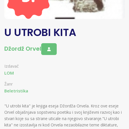
U UTROBI KITA
Džordž Orvel
Izdavač
LOM
Žanr
Beletristika
"U utrobi kita" je knjiga eseja Džordža Orvela. Kroz ove eseje
Orvel objašnjava sopstvenu poetiku i svoj književni razvoj kao i
stvari koje su sa strane uticale na njegovo stvaranje."U utrobi
kita" ne izostavlja ni kod Orvela nezaobilazne teme diktature,