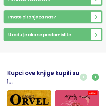
Imate pitanje za nas?
U redu je ako se predomislite
Kupci ove knjige kupili su
i...