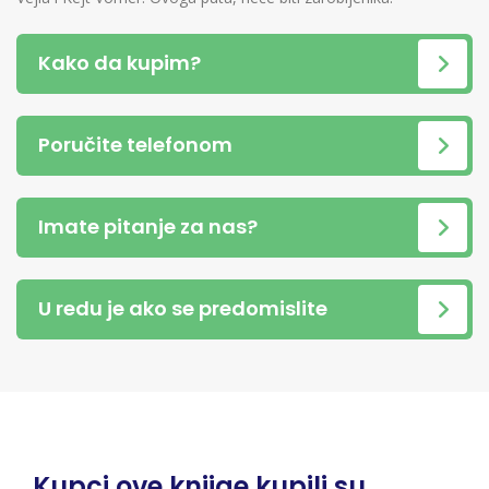
Kako da kupim?
Poručite telefonom
Imate pitanje za nas?
U redu je ako se predomislite
Kupci ove knjige kupili su