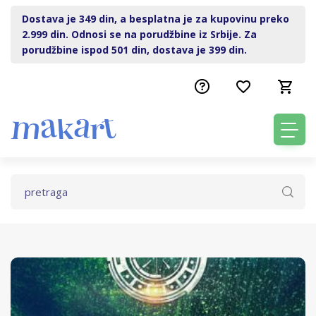
Dostava je 349 din, a besplatna je za kupovinu preko
2.999 din. Odnosi se na porudžbine iz Srbije. Za
porudžbine ispod 501 din, dostava je 399 din.