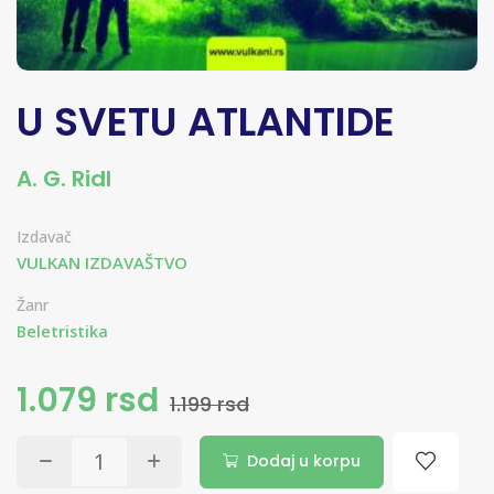
U SVETU ATLANTIDE
A. G. Ridl
Izdavač
VULKAN IZDAVAŠTVO
Žanr
Beletristika
1.079 rsd
1.199 rsd
Dodaj u korpu