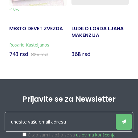
-
-10%
MESTO DEVET ZVEZDA
LUDILO LORDA LJANA
T
MAKENZIJA
Rosario Kasteljanos
Da
743 rsd
368 rsd
8
825 rsd
Prijavite se za Newsletter
Čitao sam i složio se sa
uslovima korišćenja