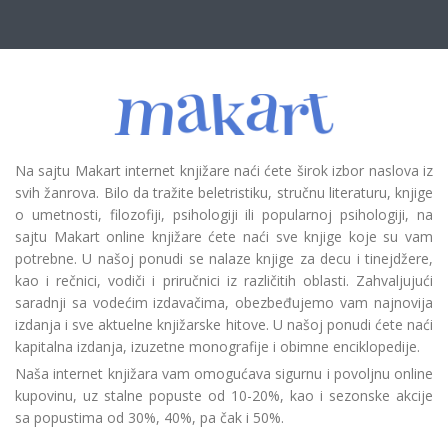
Na sajtu Makart internet knjižare naći ćete širok izbor naslova iz
svih žanrova. Bilo da tražite beletristiku, stručnu literaturu, knjige
o umetnosti, filozofiji, psihologiji ili popularnoj psihologiji, na
sajtu Makart online knjižare ćete naći sve knjige koje su vam
potrebne. U našoj ponudi se nalaze knjige za decu i tinejdžere,
kao i rečnici, vodiči i priručnici iz različitih oblasti. Zahvaljujući
saradnji sa vodećim izdavačima, obezbeđujemo vam najnovija
izdanja i sve aktuelne knjižarske hitove. U našoj ponudi ćete naći
kapitalna izdanja, izuzetne monografije i obimne enciklopedije.
Naša internet knjižara vam omogućava sigurnu i povoljnu online
kupovinu, uz stalne popuste od 10-20%, kao i sezonske akcije
sa popustima od 30%, 40%, pa čak i 50%.