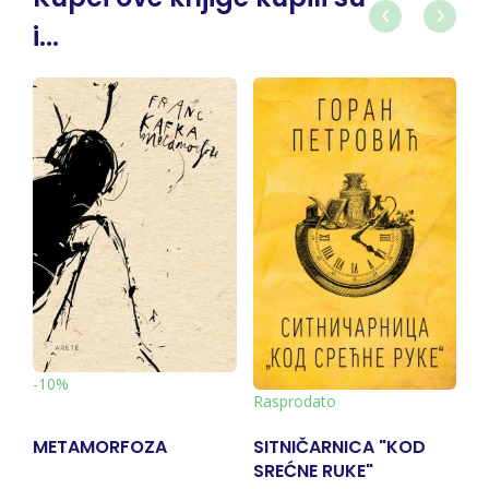
i...
-10%
Rasprodato
METAMORFOZA
SITNIČARNICA "KOD
SREĆNE RUKE"