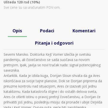
Ušteda 120 rsd (10%)
Sve cene su sa uračunatim PDV-om.
Opis
Podaci
Komentari
Pitanja i odgovori
Severni Maroko. Doktorka Kejt Vorner izlečila je svetsku
pandemiju, ali čovečanstvo se sada suočava sa novom
pretnjom. Ipak, javlja se novi tračak nade: signal potencijalnog
saveznika.
Antarktik. Kada je izbila kuga, Dorijan Sloun shvata da ga Ares
iskorišćava za svoje tajne planove. Dok se Dorijan priprema da
preuzme kontrolu nad situacijom, Ares će izazvati još jednu
kataklizmu. Kada katastrofa stigne i do ostalih delova sveta,
Ares će otkriti istinu o pravoj pretnji čovečanstvu, a Dorijan će
prihvatiti još jednu, poslednju misiju: da pronađe i ubije Dejvida
Vejla i Kejt Vorner. Ovoga puta, neće biti zarobljenika.