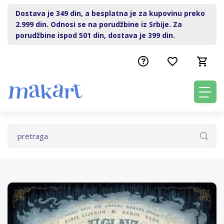
Dostava je 349 din, a besplatna je za kupovinu preko
2.999 din. Odnosi se na porudžbine iz Srbije. Za
porudžbine ispod 501 din, dostava je 399 din.