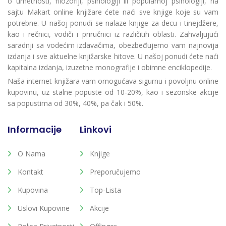
o umetnosti, filozofiji, psihologiji ili popularnoj psihologiji, na
sajtu Makart online knjižare ćete naći sve knjige koje su vam
potrebne. U našoj ponudi se nalaze knjige za decu i tinejdžere,
kao i rečnici, vodiči i priručnici iz različitih oblasti. Zahvaljujući
saradnji sa vodećim izdavačima, obezbeđujemo vam najnovija
izdanja i sve aktuelne knjižarske hitove. U našoj ponudi ćete naći
kapitalna izdanja, izuzetne monografije i obimne enciklopedije.
Naša internet knjižara vam omogućava sigurnu i povoljnu online
kupovinu, uz stalne popuste od 10-20%, kao i sezonske akcije
sa popustima od 30%, 40%, pa čak i 50%.
Informacije
Linkovi
O Nama
Knjige
Kontakt
Preporučujemo
Kupovina
Top-Lista
Uslovi Kupovine
Akcije