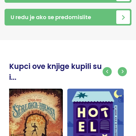
U redu je ako se predomislite
Kupci ove knjige kupili su
i...