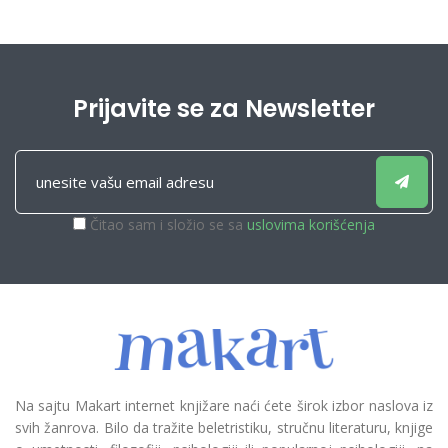
Prijavite se za Newsletter
Čitao sam i složio se sa
uslovima korišćenja
Na sajtu Makart internet knjižare naći ćete širok izbor naslova iz
svih žanrova. Bilo da tražite beletristiku, stručnu literaturu, knjige