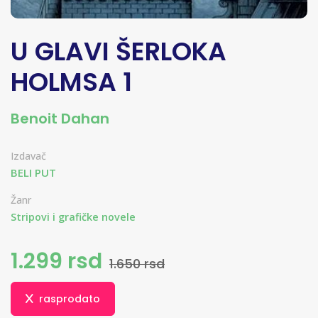
U GLAVI ŠERLOKA
HOLMSA 1
Benoit Dahan
Izdavač
BELI PUT
Žanr
Stripovi i grafičke novele
1.299 rsd
1.650 rsd
rasprodato