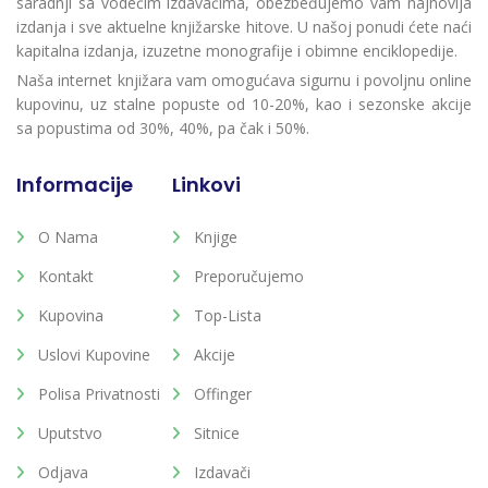
saradnji sa vodećim izdavačima, obezbeđujemo vam najnovija
izdanja i sve aktuelne knjižarske hitove. U našoj ponudi ćete naći
kapitalna izdanja, izuzetne monografije i obimne enciklopedije.
Naša internet knjižara vam omogućava sigurnu i povoljnu online
kupovinu, uz stalne popuste od 10-20%, kao i sezonske akcije
sa popustima od 30%, 40%, pa čak i 50%.
Informacije
Linkovi
O Nama
Knjige
Kontakt
Preporučujemo
Kupovina
Top-Lista
Uslovi Kupovine
Akcije
Polisa Privatnosti
Offinger
Uputstvo
Sitnice
Odjava
Izdavači