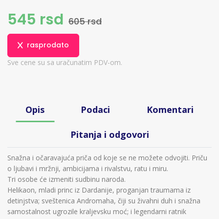
545 rsd
605 rsd
rasprodato
Sve cene su sa uračunatim PDV-om.
Opis
Podaci
Komentari
Pitanja i odgovori
Snažna i očaravajuća priča od koje se ne možete odvojiti. Priču
o ljubavi i mržnji, ambicijama i rivalstvu, ratu i miru.
Tri osobe će izmeniti sudbinu naroda.
Helikaon, mladi princ iz Dardanije, proganjan traumama iz
detinjstva; sveštenica Andromaha, čiji su živahni duh i snažna
samostalnost ugrozile kraljevsku moć; i legendarni ratnik