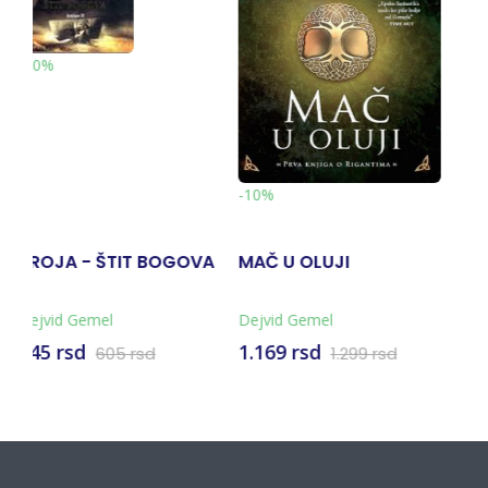
-10%
-15%
U OLUJI
SKITALAC
PONOĆNI 
DRUGA KN
RIGANTIMA
 Gemel
Dejvid Gemel
Dejvid Gemel
 rsd
764 rsd
1.169 rsd
1.299 rsd
899 rsd