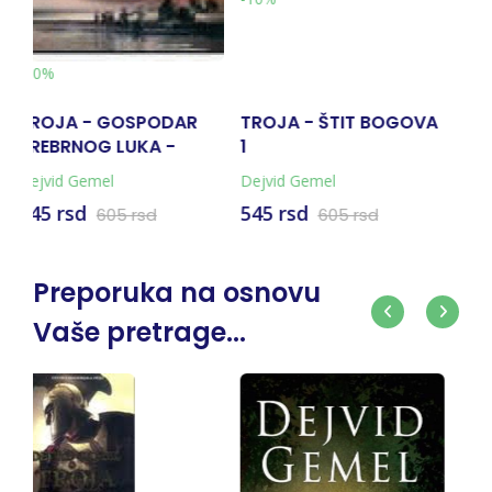
-10%
Rasprodato
A - ŠTIT BOGOVA
TROJA - ŠTIT BOGOVA
VUČJI SAT
KNJ. 2
 Gemel
Dejvid Gemel
Robert R. M
rsd
545 rsd
605 rsd
605 rsd
Preporuka na osnovu
Vaše pretrage...