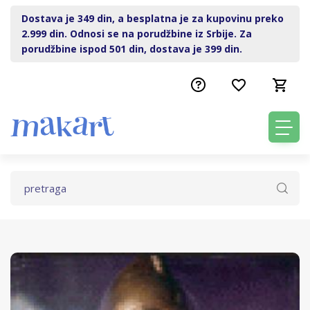
Dostava je 349 din, a besplatna je za kupovinu preko
2.999 din. Odnosi se na porudžbine iz Srbije. Za
porudžbine ispod 501 din, dostava je 399 din.