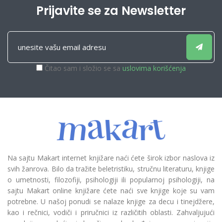
Prijavite se za Newsletter
Čitao sam i složio se sa
uslovima korišćenja
Na sajtu Makart internet knjižare naći ćete širok izbor naslova iz
svih žanrova. Bilo da tražite beletristiku, stručnu literaturu, knjige
o umetnosti, filozofiji, psihologiji ili popularnoj psihologiji, na
sajtu Makart online knjižare ćete naći sve knjige koje su vam
potrebne. U našoj ponudi se nalaze knjige za decu i tinejdžere,
kao i rečnici, vodiči i priručnici iz različitih oblasti. Zahvaljujući