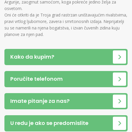
Argurije, zaogrnut samoćom, koga pokreće jedino želja za
osvetom.
Oni će otkriti da je Troja grad rastrzan uništavajućim rivalstvima,
pravi vrtlog ljubomore, zavera i smrtonosnih izdaja. Neprijatelji
su se namerili na njena bogatstva, i izvan čuvenih zidina kuju
planove za njen pad.
Kako da kupim?
Poručite telefonom
Imate pitanje za nas?
U redu je ako se predomislite