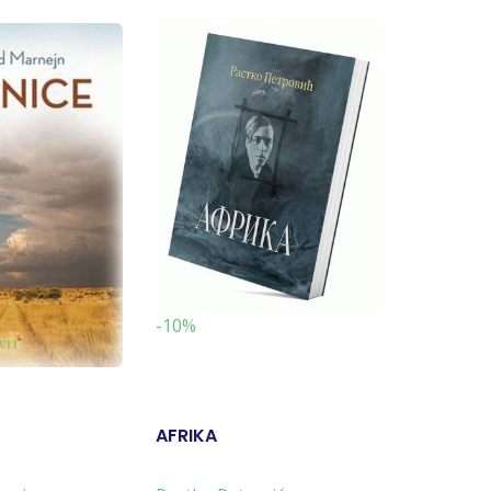
-10%
-10%
AFRIKA
VESTI IZ