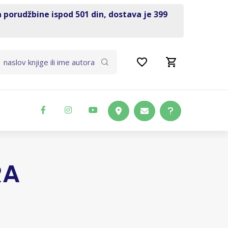
a porudžbine ispod 501 din, dostava je 399
RA