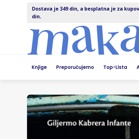
Dostava je 349 din, a besplatna je za kupov
din.
Knjige
Preporučujemo
Top-Lista
A