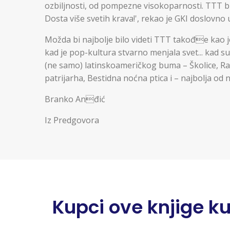
ozbiljnosti, od pompezne visokoparnosti. TTT bi
Dosta više svetih krava!', rekao je GKI doslovno
Možda bi najbolje bilo videti TTT takođe kao
kad je pop-kultura stvarno menjala svet... kad 
(ne samo) latinskoameričkog buma – Školice, Ra
patrijarha, Bestidna noćna ptica i – najbolja od n
Branko Anđić
Iz Predgovora
Kupci ove knjige kupi