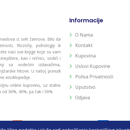
Informacije
O Nama
 naslova iz svih žanrova. Bilo da
Kontakt
osti, filozofiji, psihologiji ili
 ćete naći sve knjige koje su vam
Kupovina
ejdžere, kao i rečnici, vodiči i
radnji sa vodećim izdavačima,
Uslovi Kupovine
jižarske hitove. U našoj ponudi
Polisa Privatnosti
ne enciklopedije.
ljnu online kupovinu, uz stalne
Uputstvo
a od 30%, 40%, pa čak i 50%.
Odjava