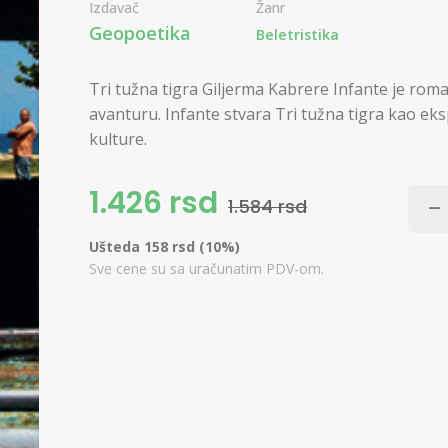
Izdavač
Žanr
Geopoetika
Beletristika
Tri tužna tigra Giljerma Kabrere Infante je roma
avanturu. Infante stvara Tri tužna tigra kao ek
kulture.
1.426 rsd
1.584 rsd
Ušteda 158 rsd (10%)
Sve cene su sa uračunatim PDV-om.