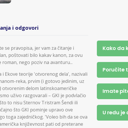
tanja i odgovori
Kako da 
te se pravopisa, jer vam za čitanje i
an, poštovati bilo kakav kanon, za ovu
je roman, nego poziv na avanturu...
Poručite 
i Ekove teorije 'otvorenog dela', nazivali
nom-reka, prvim (i gotovo jedinim, uz
) otvorenim delom latinskoameričke
Imate pit
ad smo uživo razgovarali – GKI je podvlačio
to to nisu Sternov Tristram Šendi ili
lučajno što GKI pominje upravo ove
U redu je
 toga zajedničkog. 'Voleo bih da se ova
skoamerička književnost pati od preterane