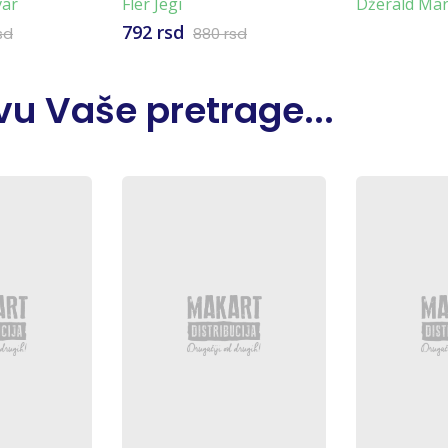
var
Fler Jegi
Džerald Ma
792 rsd
sd
880 rsd
u Vaše pretrage...