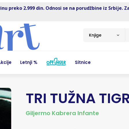
inu preko 2.999 din. Odnosi se na porudžbine iz Srbije. Z
Knjige
kcije
Letnji %
Sitnice
TRI TUŽNA TIG
Giljermo Kabrera Infante