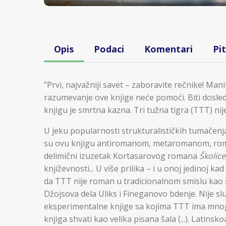
Opis
Podaci
Komentari
Pi
"Prvi, najvažniji savet – zaboravite rečnike! Mani
razumevanje ove knjige neće pomoći. Biti dosled
knjigu je smrtna kazna. Tri tužna tigra (TTT) ni
U jeku popularnosti strukturalističkih tumačenja 
su ovu knjigu antiromanom, metaromanom, roma
delimični izuzetak Kortasarovog romana
Školice
književnosti... U više prilika – i u onoj jedinoj k
da TTT nije roman u tradicionalnom smislu kao š
Džojsova dela Uliks i Fineganovo bdenje. Nije s
eksperimentalne knjige sa kojima TTT ima mnogo
knjiga shvati kao velika pisana šala (...). Latin