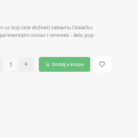
n uz koji ćete doživeti zabavnu čitalačku
sperimentalni roman i reremek - delo pop -
Dodaj u korpu