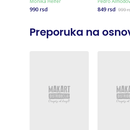
Monika Helfer
Pedro Almodo
990 rsd
849 rsd
999 r
Preporuka na osnov