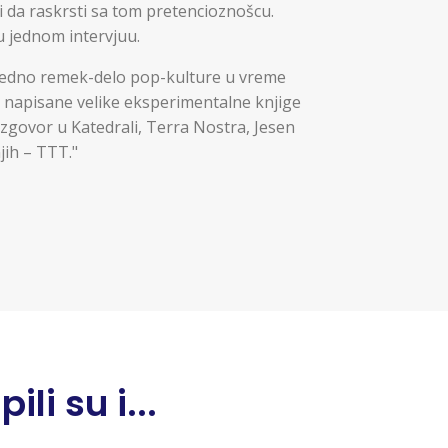
 da raskrsti sa tom pretencioznošcu.
 u jednom intervjuu.
 jedno remek-delo pop-kulture u vreme
su napisane velike eksperimentalne knjige
zgovor u Katedrali, Terra Nostra, Jesen
jih – TTT."
li su i...