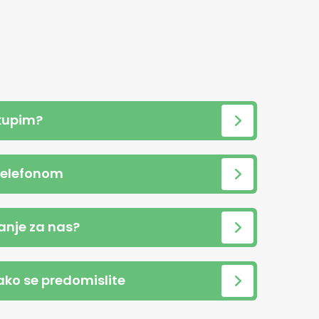
kupim?
telefonom
anje za nas?
 ako se predomislite