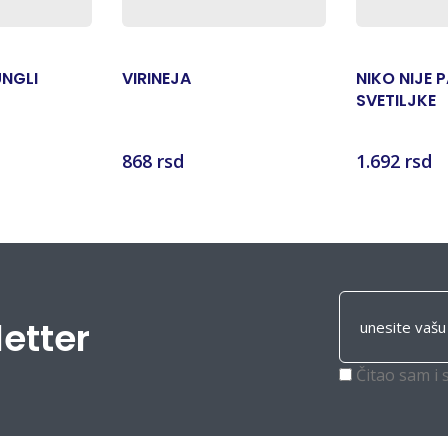
UNGLI
VIRINEJA
NIKO NIJE 
SVETILJKE
868 rsd
1.692 rsd
letter
Čitao sam i 