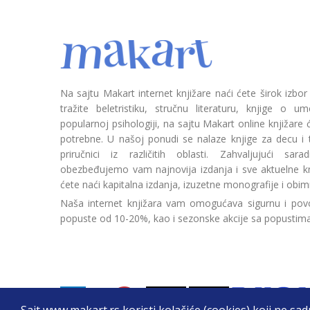
Na sajtu Makart internet knjižare naći ćete širok izbor
tražite beletristiku, stručnu literaturu, knjige o umetn
popularnoj psihologiji, na sajtu Makart online knjižare
potrebne. U našoj ponudi se nalaze knjige za decu i tin
priručnici iz različitih oblasti. Zahvaljujući sa
obezbeđujemo vam najnovija izdanja i sve aktuelne kn
ćete naći kapitalna izdanja, izuzetne monografije i obim
Naša internet knjižara vam omogućava sigurnu i povo
popuste od 10-20%, kao i sezonske akcije sa popustim