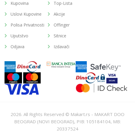
Kupovina
Top-Lista
Uslovi Kupovine
Akcije
Polisa Privatnosti
Offinger
Uputstvo
Sitnice
Odjava
Izdavači
2026. All Rights Reserved © Makart.rs - MAKART DOO
BEOGRAD (NOVI BEOGRAD), PIB: 105184104, MB:
20337524