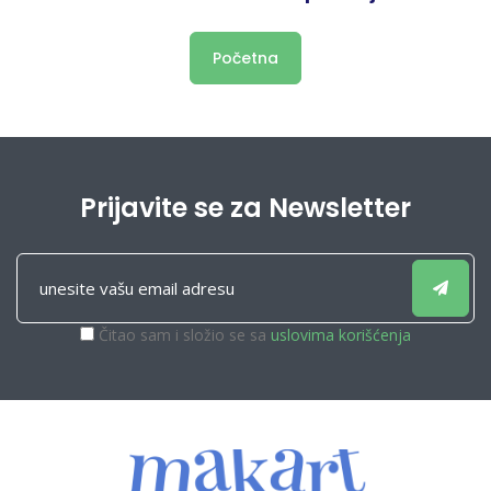
Početna
Prijavite se za Newsletter
Čitao sam i složio se sa
uslovima korišćenja