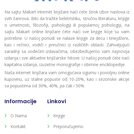
Na sajtu Makart internet knjižare naći ćete širok izbor naslova iz
svih žanrova. Bilo da tražite beletristiku, stručnu literaturu, knjige
o umetnosti, filozofiji, psihologiji ili popularnoj psihologiji, na
sajtu Makart online knjižare ćete naći sve knjige koje su vam
potrebne. U našoj ponudi se nalaze knjige za decu i tinejdžere,
kao i rečnici, vodiči i priručnici iz različitih oblasti. Zahvaljujući
saradnji sa vodećim izdavačima, obezbeđujemo vam najnovija
izdanja i sve aktuelne knjižarske hitove. U našoj ponudi ćete naći
kapitalna izdanja, izuzetne monografije i obimne enciklopedije.
Naša internet knjižara vam omogućava sigurnu i povoljnu online
kupovinu, uz stalne popuste od 10-20%, kao i sezonske akcije
sa popustima od 30%, 40%, pa čak i 50%.
Informacije
Linkovi
O Nama
Knjige
Kontakt
Preporučujemo