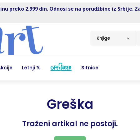
inu preko 2.999 din. Odnosi se na porudžbine iz Srbije. Z
Knjige
kcije
Letnji %
Sitnice
Greška
Traženi artikal ne postoji.