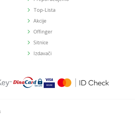
Top-Lista
Akcije
Offinger
Sitnice
Izdavači
4
u slika i samih cena, ali ne možemo garantovati da su sve
enutku.