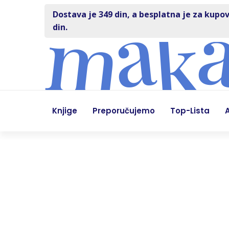
Dostava je 349 din, a besplatna je za kupov
din.
Knjige
Preporučujemo
Top-Lista
A