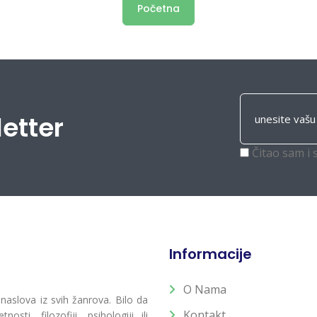
Početna
letter
Čitao sam i 
Informacije
O Nama
 naslova iz svih žanrova. Bilo da
Kontakt
osti, filozofiji, psihologiji ili