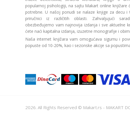
popularnoj psihologiji, na sajtu Makart online knjižare
potrebne. U našoj ponudi se nalaze knjige za decu i tin
priručnici iz različitih oblasti. Zahvaljujući sa
obezbeđujemo vam najnovija izdanja i sve aktuelne kn
ćete naći kapitalna izdanja, izuzetne monografije i obim
Naša internet knjižara vam omogućava sigurnu i povo
popuste od 10-20%, kao i sezonske akcije sa popustim
2026. All Rights Reserved © Makart.rs - MAKAR
Sve cene na ovom sajtu iskazane su u dinarima. PDV je urač
informacije kompletne i bez grešaka. Svi artikli prikazani