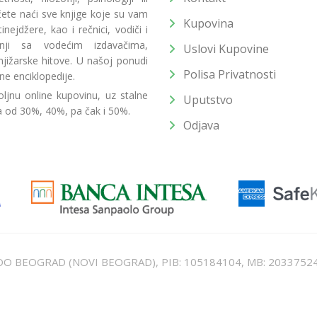
 ćete naći sve knjige koje su vam
Kupovina
ejdžere, kao i rečnici, vodiči i
radnji sa vodećim izdavačima,
Uslovi Kupovine
jižarske hitove. U našoj ponudi
Polisa Privatnosti
ne enciklopedije.
ljnu online kupovinu, uz stalne
Uputstvo
a od 30%, 40%, pa čak i 50%.
Odjava
T DOO BEOGRAD (NOVI BEOGRAD), PIB: 105184104, MB: 2033752
unat u cenu. Nastojimo da budemo što precizniji u opisu proizvoda, prikaz
 na sajtu su deo naše ponude i ne podrazumeva da su dostupni u svakom tr