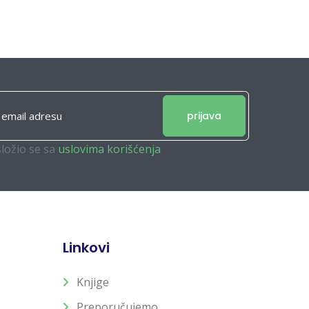
prijava
složio se sa
uslovima korišćenja
Linkovi
Knjige
Preporučujemo