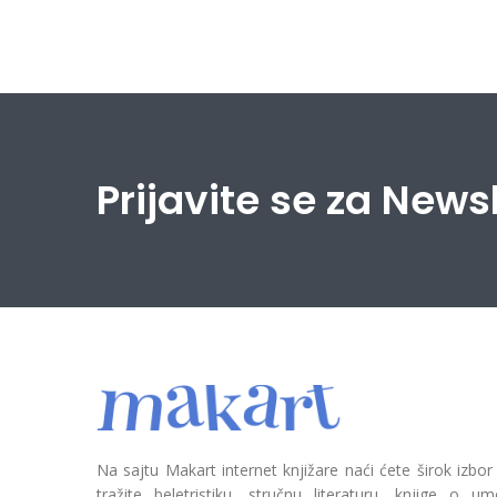
Prijavite se za News
Na sajtu Makart internet knjižare naći ćete širok izbor
tražite beletristiku, stručnu literaturu, knjige o umetn