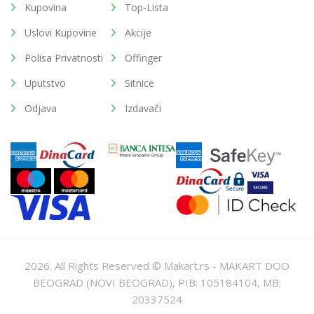
Kupovina
Top-Lista
Uslovi Kupovine
Akcije
Polisa Privatnosti
Offinger
Uputstvo
Sitnice
Odjava
Izdavači
2026. All Rights Reserved © Makart.rs - MAKART DOO
BEOGRAD (NOVI BEOGRAD), PIB: 105184104, MB:
20337524