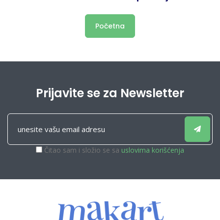
Početna
Prijavite se za Newsletter
Čitao sam i složio se sa
uslovima korišćenja