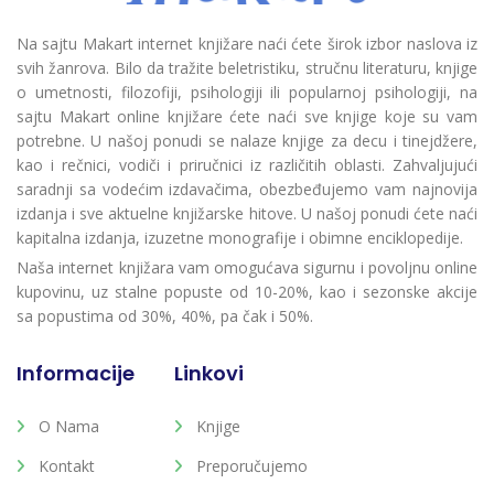
Na sajtu Makart internet knjižare naći ćete širok izbor naslova iz
svih žanrova. Bilo da tražite beletristiku, stručnu literaturu, knjige
o umetnosti, filozofiji, psihologiji ili popularnoj psihologiji, na
sajtu Makart online knjižare ćete naći sve knjige koje su vam
potrebne. U našoj ponudi se nalaze knjige za decu i tinejdžere,
kao i rečnici, vodiči i priručnici iz različitih oblasti. Zahvaljujući
saradnji sa vodećim izdavačima, obezbeđujemo vam najnovija
izdanja i sve aktuelne knjižarske hitove. U našoj ponudi ćete naći
kapitalna izdanja, izuzetne monografije i obimne enciklopedije.
Naša internet knjižara vam omogućava sigurnu i povoljnu online
kupovinu, uz stalne popuste od 10-20%, kao i sezonske akcije
sa popustima od 30%, 40%, pa čak i 50%.
Informacije
Linkovi
O Nama
Knjige
Kontakt
Preporučujemo