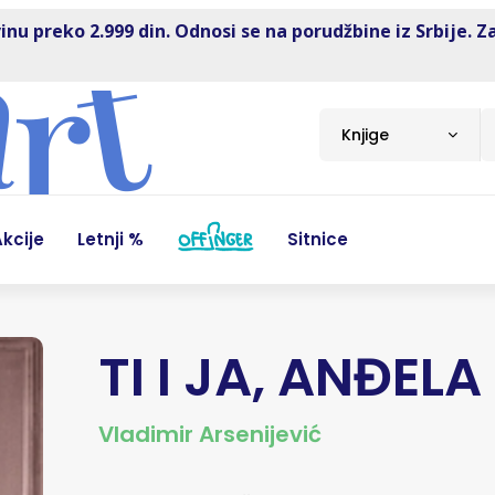
inu preko 2.999 din. Odnosi se na porudžbine iz Srbije. Z
Knjige
kcije
Letnji %
Sitnice
TI I JA, ANĐELA
Vladimir Arsenijević