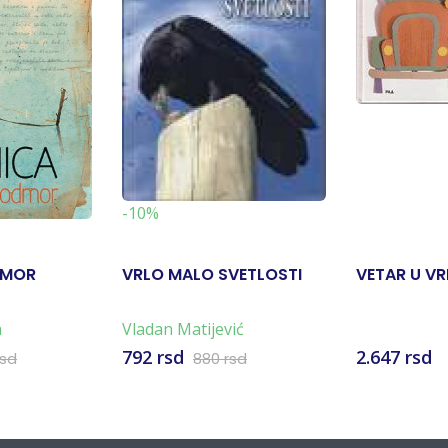
-10%
DMOR
VRLO MALO SVETLOSTI
VETAR U V
a
Vladan Matijević
792 rsd
2.647 rsd
rsd
880 rsd