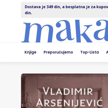
Dostava je 349 din, a besplatna je za kupov
din.
Knjige
Preporučujemo
Top-Lista
A