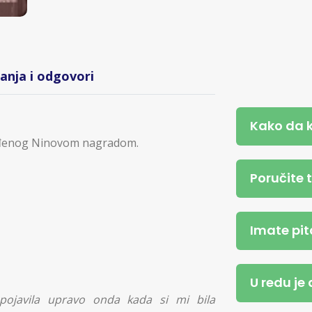
tanja i odgovori
Kako da 
enog Ninovom nagradom.
Poručite 
Imate pit
U redu je
ojavila upravo onda kada si mi bila