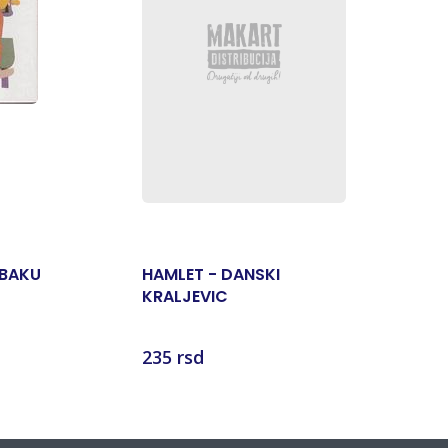
RBAKU
HAMLET - DANSKI
DAMA I L
KRALJEVIC
235 rsd
294 rsd