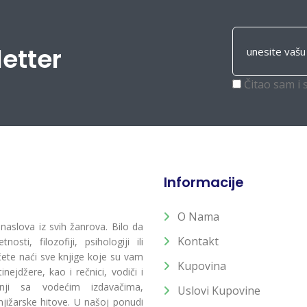
letter
Čitao sam i 
Informacije
O Nama
 naslova iz svih žanrova. Bilo da
Kontakt
osti, filozofiji, psihologiji ili
 ćete naći sve knjige koje su vam
Kupovina
ejdžere, kao i rečnici, vodiči i
radnji sa vodećim izdavačima,
Uslovi Kupovine
jižarske hitove. U našoj ponudi