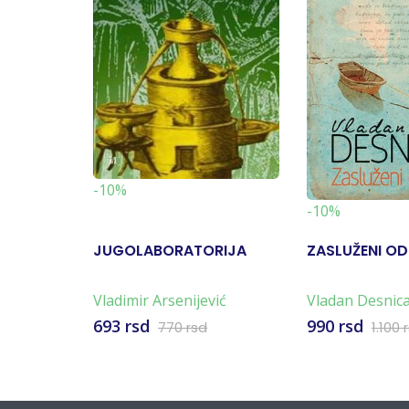
-10%
-10%
JUGOLABORATORIJA
ZASLUŽENI O
Vladimir Arsenijević
Vladan Desnic
693 rsd
990 rsd
770 rsd
1.100 