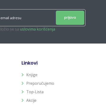
prijava
složio se sa
uslovima korišćenja
Linkovi
Knjige
Preporučujemo
Top-Lista
Akcije