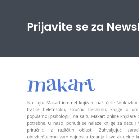
Prijavite se za News
Na sajtu Makart internet knjižare naći ćete širok izbor
tražite beletristiku, stručnu literaturu, knjige o umetn
popularnoj psihologiji, na sajtu Makart online knjižare
potrebne. U našoj ponudi se nalaze knjige za decu i tin
priručnici iz različitih oblasti. Zahvaljujući sa
obezbeđujemo vam najnovija izdanja i sve aktuelne kn