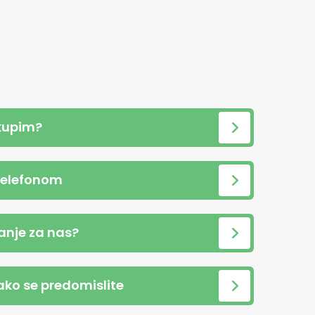
kupim?
telefonom
anje za nas?
 ako se predomislite