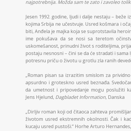
najpotrebnija. Možda sam te zato i zavoleo tolik
Jesen 1992. godine, ljudi i dalje nestaju – beže i
kojima Srbija ne učestvuje. Usred košmara i oč
biti, Anđela je majka koja se suprotstavila heroi
ime pokušava da se nosi sa teretom očinstva
uskomešanost, prinudni život s roditeljima, prija
postaju nesnosni – čini se da će stradati i sama 
potresnu priču o životu u grotlu zla ranih deved
„Roman pisan sa izrazitim smislom za prividn
apsurdno i groteskno usred beznađa. Svedočan
da umetnost i pripovedanje mogu poslužiti kao
Jens Hjelund,
Dagbladet Information
, Danska
„Dirljiv roman koji od čitaoca zahteva promišlj
životom usred ekstremnih okolnosti. Čak i kada
kucaju usred pustoši.“ Horhe Arturo Hernandes