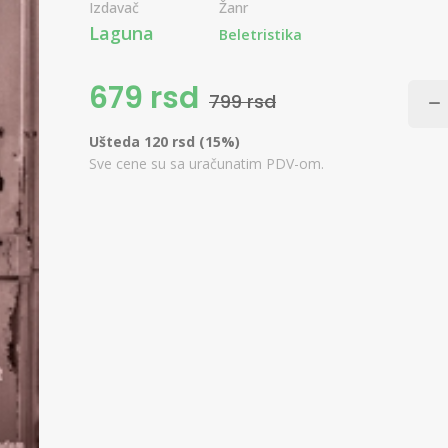
Izdavač
Žanr
Laguna
Beletristika
679 rsd
799 rsd
Ušteda 120 rsd (15%)
Sve cene su sa uračunatim PDV-om.