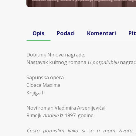
Opis
Podaci
Komentari
Pi
Dobitnik Ninove nagrade.
Nastavak kultnog romana
U potpalublju
nagrađ
Sapunska opera
Cloaca Maxima
Knjiga II
Novi roman Vladimira Arsenijevića!
Rimejk
Anđele
iz 1997. godine.
Često pomislim kako si se u mom životu p