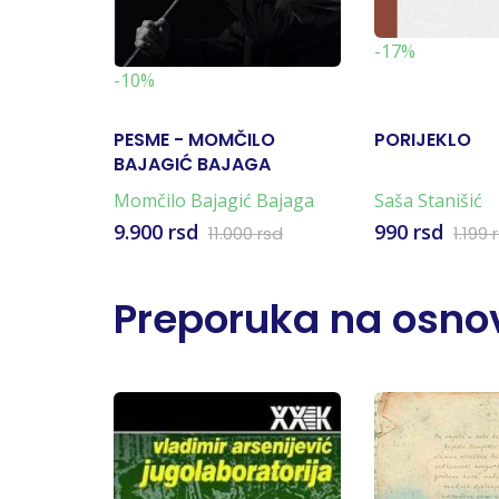
-17%
-10%
PESME - MOMČILO
PORIJEKLO
BAJAGIĆ BAJAGA
Momčilo Bajagić Bajaga
Saša Stanišić
9.900 rsd
990 rsd
11.000 rsd
1.199 
Preporuka na osnov