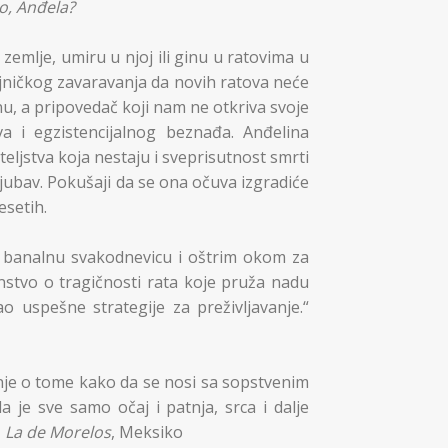
o, Anđela?
z zemlje, umiru u njoj ili ginu u ratovima u
ajničkog zavaravanja da novih ratova neće
nu, a pripovedač koji nam ne otkriva svoje
 i egzistencijalnog beznađa. Anđelina
teljstva koja nestaju i sveprisutnost smrti
ljubav. Pokušaji da se ona očuva izgradiće
esetih.
o banalnu svakodnevicu i oštrim okom za
stvo o tragičnosti rata koje pruža nadu
 uspešne strategije za preživljavanje.“
anje o tome kako da se nosi sa sopstvenim
 je sve samo očaj i patnja, srca i dalje
,
La de Morelos
, Meksiko