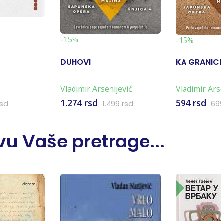
-15%
-15%
DUHOVI
KA GRANICI
Vladimir Arsenijević
Vladimir Ars
1.274 rsd
594 rsd
rsd
1.499 rsd
69
u Vaše pretrage...