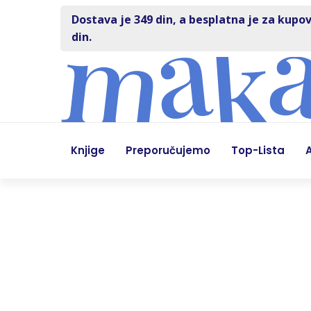
Dostava je 349 din, a besplatna je za kupov
din.
Knjige
Preporučujemo
Top-Lista
A