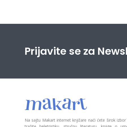
Prijavite se za News
Na sajtu Makart internet knjižare naći ćete širok izbor
tražite beletristiku, stručnu literaturu, knjige o umetn