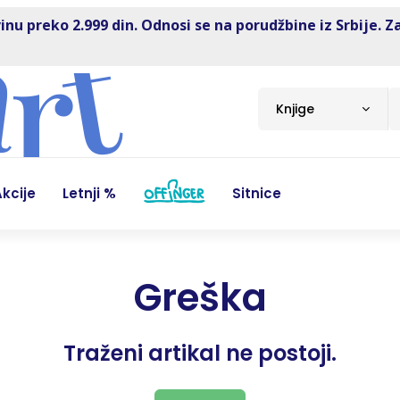
inu preko 2.999 din. Odnosi se na porudžbine iz Srbije. Z
Knjige
kcije
Letnji %
Sitnice
Greška
Traženi artikal ne postoji.