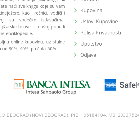
 ćete naći sve knjige koje su vam
Kupovina
ejdžere, kao i rečnici, vodiči i
radnji sa vodećim izdavačima,
Uslovi Kupovine
jižarske hitove. U našoj ponudi
Polisa Privatnosti
ne enciklopedije.
ljnu online kupovinu, uz stalne
Uputstvo
a od 30%, 40%, pa čak i 50%.
Odjava
T DOO BEOGRAD (NOVI BEOGRAD), PIB: 105184104, MB: 2033752
unat u cenu. Nastojimo da budemo što precizniji u opisu proizvoda, prikaz
 na sajtu su deo naše ponude i ne podrazumeva da su dostupni u svakom tr