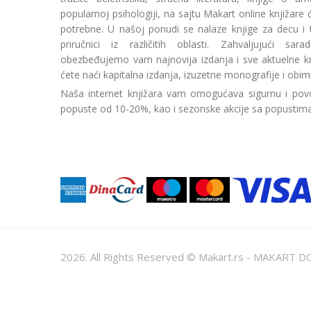
popularnoj psihologiji, na sajtu Makart online knjižare
potrebne. U našoj ponudi se nalaze knjige za decu i tin
priručnici iz različitih oblasti. Zahvaljujući sa
obezbeđujemo vam najnovija izdanja i sve aktuelne kn
ćete naći kapitalna izdanja, izuzetne monografije i obim
Naša internet knjižara vam omogućava sigurnu i povo
popuste od 10-20%, kao i sezonske akcije sa popustim
2026. All Rights Reserved © Makart.rs - MAKAR
Sve cene na ovom sajtu iskazane su u dinarima. PDV je urač
informacije kompletne i bez grešaka. Svi artikli prikazani