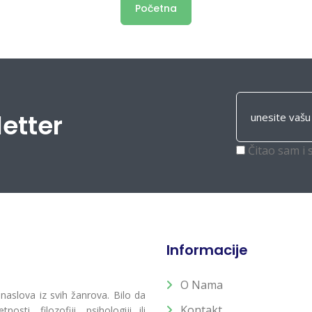
Početna
letter
Čitao sam i 
Informacije
O Nama
 naslova iz svih žanrova. Bilo da
Kontakt
osti, filozofiji, psihologiji ili