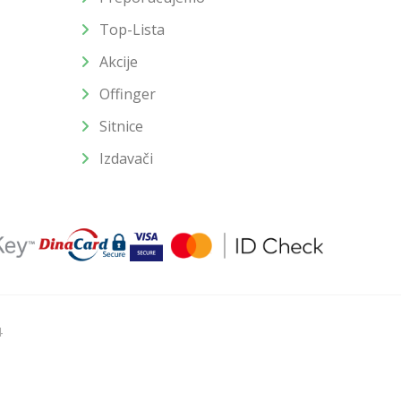
Top-Lista
Akcije
Offinger
Sitnice
Izdavači
4
u slika i samih cena, ali ne možemo garantovati da su sve
enutku.