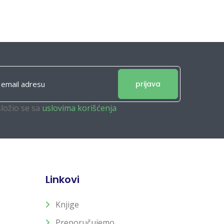
prijava
složio se sa
uslovima korišćenja
Linkovi
Knjige
Preporučujemo