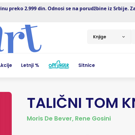
inu preko 2.999 din. Odnosi se na porudžbine iz Srbije. Z
Knjige
kcije
Letnji %
Sitnice
TALIČNI TOM KN
Moris De Bever
,
Rene Gosini