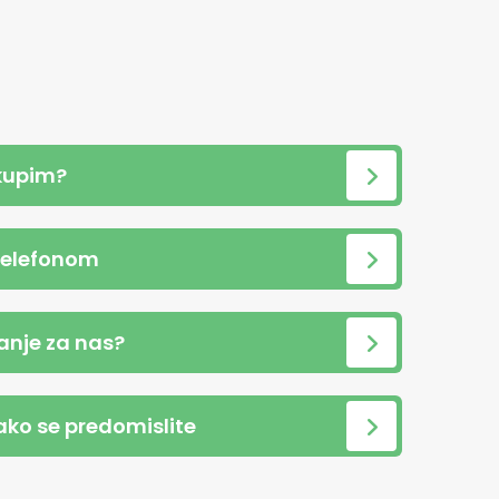
kupim?
telefonom
anje za nas?
 ako se predomislite