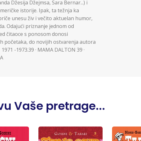
banda Džesija Džejmsa, Sara Bernar...) i
eričke istorije. Ipak, ta težnja ka
priče unesu živ i večito aktuelan humor,
da. Odajući priznanje jednom od
pred čitaoce s ponosom donosi
 početaka, do novijih ostvarenja autora
13: 1971 -1973.39 · MAMA DALTON 39 ·
DA
u Vaše pretrage...