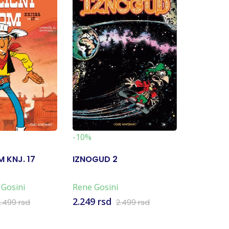
-10%
-10%
M KNJ. 17
IZNOGUD 2
IZNOGUD
 Gosini
Rene Gosini
Žan Taba
2.249 rsd
2.249 rs
2.499 rsd
2.499 rsd