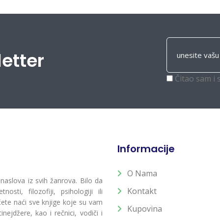
letter
Čitao sam i 
Informacije
O Nama
 naslova iz svih žanrova. Bilo da
Kontakt
osti, filozofiji, psihologiji ili
 ćete naći sve knjige koje su vam
Kupovina
ejdžere, kao i rečnici, vodiči i