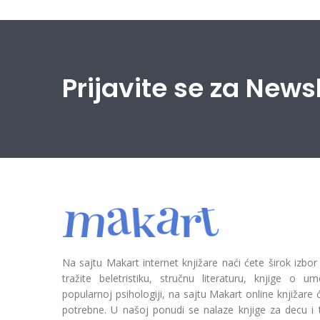
Prijavite se za News
Na sajtu Makart internet knjižare naći ćete širok izbor
tražite beletristiku, stručnu literaturu, knjige o umetn
popularnoj psihologiji, na sajtu Makart online knjižare
potrebne. U našoj ponudi se nalaze knjige za decu i tin