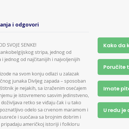
tanja i odgovori
Kako da 
D SVOJE SENKE!
rankobelgijskog stripa, jednog od
 jednog od najčitanijih i najvoljenijih
Poručite 
epizode na svom konju odlazi u zalazak
sičnog junaka Divljeg zapada – sposoban
Imate pit
aštitnik je nejakih, sa izraženim osećajem
o njemu je istovremeno sasvim jedinstveno,
oživljava retko se viđaju čak i u tako
U redu je
epoznatljivo odelo sa crvenom maramom i
susreće i suočava sa brojnim dobrim i
 pripadaju američkoj istoriji i folkloru