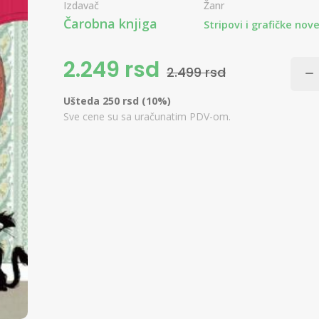
Izdavač
Žanr
Čarobna knjiga
Stripovi i grafičke nov
2.249 rsd
2.499 rsd
Ušteda 250 rsd (10%)
Sve cene su sa uračunatim PDV-om.