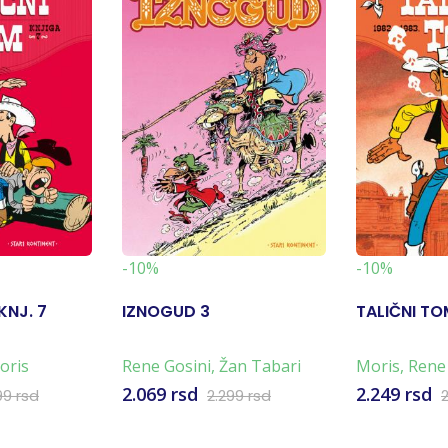
-10%
-10%
KNJ. 7
IZNOGUD 3
TALIČNI TO
oris
Rene Gosini
,
Žan Tabari
Moris
,
Rene
2.069 rsd
2.249 rsd
99 rsd
2.299 rsd