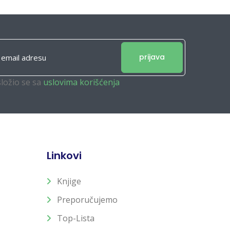
prijava
složio se sa
uslovima korišćenja
Linkovi
Knjige
Preporučujemo
Top-Lista