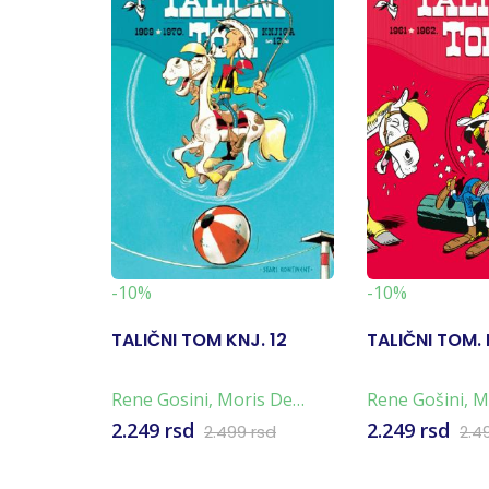
-10%
-10%
TALIČNI TOM KNJ. 12
TALIČNI TOM. 
Rene Gosini
,
Moris De
Rene Gošini
,
M
Bever
2.249 rsd
2.249 rsd
2.499 rsd
2.4