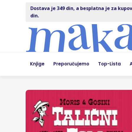
Dostava je 349 din, a besplatna je za kupov
din.
Knjige
Preporučujemo
Top-Lista
A