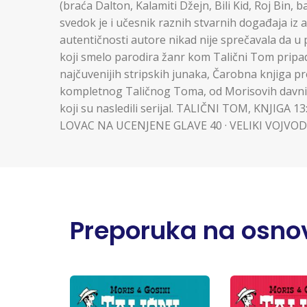
(braća Dalton, Kalamiti Džejn, Bili Kid, Roj Bin, 
svedok je i učesnik raznih stvarnih događaja iz am
autentičnosti autore nikad nije sprečavala da u 
koji smelo parodira žanr kom Talični Tom pripa
najčuvenijih stripskih junaka, Čarobna knjiga 
kompletnog Taličnog Toma, od Morisovih davnih
koji su nasledili serijal. TALIČNI TOM, KNJIGA 
LOVAC NA UCENJENE GLAVE 40 · VELIKI VOJVO
Preporuka na osnov