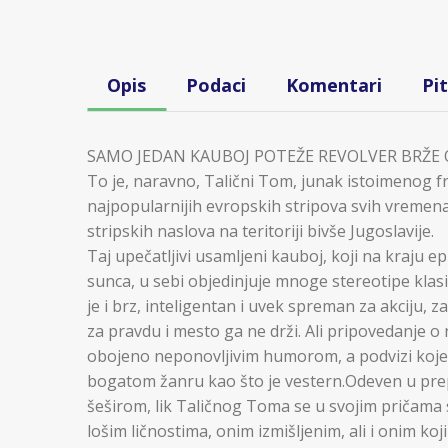
Opis
Podaci
Komentari
Pi
SAMO JEDAN KAUBOJ POTEŽE REVOLVER BRŽE O
To je, naravno, Talični Tom, junak istoimenog f
najpopularnijih evropskih stripova svih vremena i
stripskih naslova na teritoriji bivše Jugoslavije.
Taj upečatljivi usamljeni kauboj, koji na kraju 
sunca, u sebi objedinjuje mnoge stereotipe kla
je i brz, inteligentan i uvek spreman za akciju, z
za pravdu i mesto ga ne drži. Ali pripovedanje 
obojeno neponovljivim humorom, a podvizi koje d
bogatom žanru kao što je vestern.Odeven u pr
šeširom, lik Taličnog Toma se u svojim pričama 
lošim ličnostima, onim izmišljenim, ali i onim koji