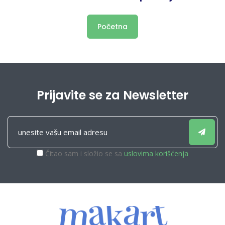
Početna
Prijavite se za Newsletter
Čitao sam i složio se sa
uslovima korišćenja