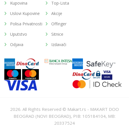
Kupovina
Top-Lista
Uslovi Kupovine
Akcije
Polisa Privatnosti
Offinger
Uputstvo
Sitnice
Odjava
Izdavači
2026. All Rights Reserved © Makart.rs - MAKART DOO
BEOGRAD (NOVI BEOGRAD), PIB: 105184104, MB:
20337524