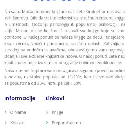
Na sajtu Makart internet knjižare naći ćete širok izbor naslova iz
svih žanrova. Bilo da tražite beletristiku, stručnu literaturu, knjige
o umetnosti, filozofiji, psihologiji ili popularnoj psihologiji, na
sajtu Makart online knjižare ćete naći sve knjige koje su vam
potrebne. U našoj ponudi se nalaze knjige za decu i tinejdžere,
kao i rečnici, vodiči i priručnici iz različitih oblasti. Zahvaljujući
saradnji sa vodećim izdavačima, obezbeđujemo vam najnovija
izdanja i sve aktuelne knjižarske hitove. U našoj ponudi ćete naći
kapitalna izdanja, izuzetne monografije i obimne enciklopedije.
Naša internet knjižara vam omogućava sigurnu i povoljnu online
kupovinu, uz stalne popuste od 10-20%, kao i sezonske akcije
sa popustima od 30%, 40%, pa čak i 50%.
Informacije
Linkovi
O Nama
Knjige
Kontakt
Preporučujemo