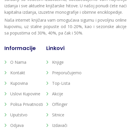
izdanja i sve aktuelne knjižarske hitove. U našoj ponudi ćete naći
kapitalna izdanja, izuzetne monografije i obimne enciklopedije.
Naša internet knjižara vam omogućava sigurnu i povoljnu online
kupovinu, uz stalne popuste od 10-20%, kao i sezonske akcije
sa popustima od 30%, 40%, pa čak i 50%.
Informacije
Linkovi
O Nama
Knjige
Kontakt
Preporučujemo
Kupovina
Top-Lista
Uslovi Kupovine
Akcije
Polisa Privatnosti
Offinger
Uputstvo
Sitnice
Odjava
Izdavači