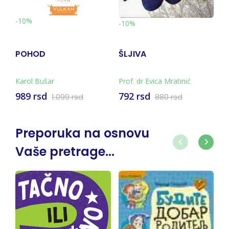
-10%
-10%
ŠLJIVA
MI NEZAUSTAVLJIVI -
KAKO SMO OSVOJILI
SVET
Prof. dr Evica Mratinić
Juval Noa Harari
792 rsd
1.755 rsd
880 rsd
1.950 rsd
Preporuka na osnovu
Vaše pretrage...