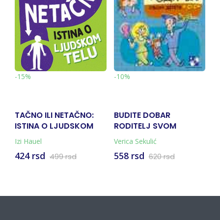
-15%
-10%
NO:
BUDITE DOBAR
TOM GEJTS: MALKICE
OM
RODITELJ SVOM
SREĆAN
DETETU I SEBI
Verica Sekulić
Liz Pišon
558 rsd
594 rsd
620 rsd
699 rsd