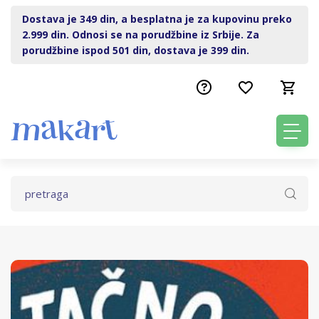
Dostava je 349 din, a besplatna je za kupovinu preko
2.999 din. Odnosi se na porudžbine iz Srbije. Za
porudžbine ispod 501 din, dostava je 399 din.