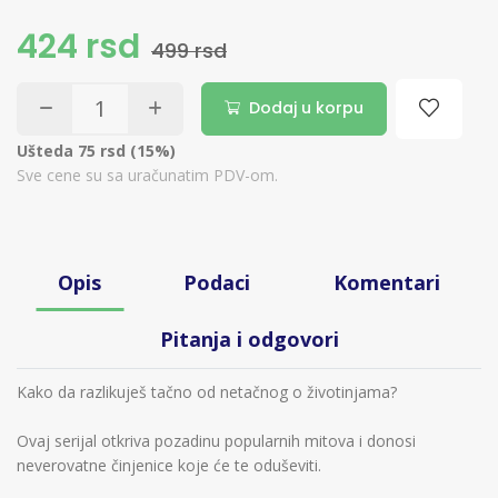
424 rsd
499 rsd
Dodaj u korpu
Ušteda 75 rsd (15%)
Sve cene su sa uračunatim PDV-om.
Opis
Podaci
Komentari
Pitanja i odgovori
Kako da razlikuješ tačno od netačnog o životinjama?
Ovaj serijal otkriva pozadinu popularnih mitova i donosi
neverovatne činjenice koje će te oduševiti.