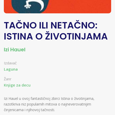
TAČNO ILI NETAČNO:
ISTINA O ŽIVOTINJAMA
Izi Hauel
Izdavač
Laguna
Žanr
Knjige za decu
Izi Hauel u ovoj fantastičnoj zbirci Istina o životinjama,
razotkriva niz popularnih mitova o najneverovatnijim
činjenicama i njihovoj tačnosti.