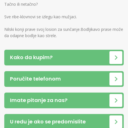
Tačno ili netačno?
Sve ribe-klovnovi se izlegu kao mužjaci.
Nilski konji prave svoj losion za sunčanje.Bodljikavo prase može
da odapne bodlje kao strele.
Kako da kupim?
Poručite telefonom
Imate pitanje za nas?
U redu je ako se predomislite