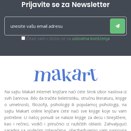
Prijavite se za Newsletter
Čitao sam i složio se sa
uslovima korišćenja
Na sajtu Makart internet knjižare naći ćete širok izbor naslova iz
svih žanrova. Bilo da tražite beletristiku, stručnu literaturu, knjige
o umetnosti, filozofiji, psihologiji ili popularnoj psihologiji, na
sajtu Makart online knjižare ćete naći sve knjige koje su vam
potrebne. U našoj ponudi se nalaze knjige za decu i tinejdžere,
kao i rečnici, vodiči i priručnici iz različitih oblasti. Zahvaljujući
saradnji sa vodećim izdavačima, obezbeđujemo vam najnovija