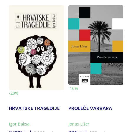
-10%
po
-20%
po
HRVATSKE TRAGEDIJE
PROLEĆE VARVARA
M
Igor Baksa
Jonas Lišer
In