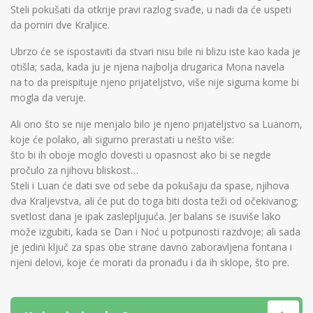
Steli pokušati da otkrije pravi razlog svađe, u nadi da će uspeti
da pomiri dve Kraljice.
Ubrzo će se ispostaviti da stvari nisu bile ni blizu iste kao kada je
otišla; sada, kada ju je njena najbolja drugarica Mona navela
na to da preispituje njeno prijateljstvo, više nije sigurna kome bi
mogla da veruje.
Ali ono što se nije menjalo bilo je njeno prijateljstvo sa Luanom,
koje će polako, ali sigurno prerastati u nešto više:
što bi ih oboje moglo dovesti u opasnost ako bi se negde
pročulo za njihovu bliskost…
Steli i Luan će dati sve od sebe da pokušaju da spase, njihova
dva Kraljevstva, ali će put do toga biti dosta teži od očekivanog;
svetlost dana je ipak zaslepljujuća. Jer balans se isuviše lako
može izgubiti, kada se Dan i Noć u potpunosti razdvoje; ali sada
je jedini ključ za spas obe strane davno zaboravljena fontana i
njeni delovi, koje će morati da pronađu i da ih sklope, što pre.