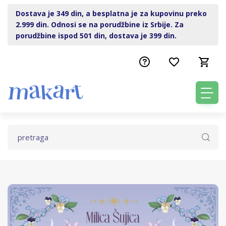
Dostava je 349 din, a besplatna je za kupovinu preko
2.999 din. Odnosi se na porudžbine iz Srbije. Za
porudžbine ispod 501 din, dostava je 399 din.