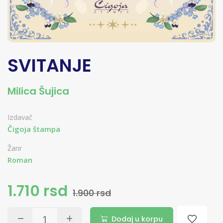
SVITANJE
Milica Šujica
Izdavač
Čigoja štampa
Žanr
Roman
1.710 rsd
1.900 rsd
Dodaj u korpu