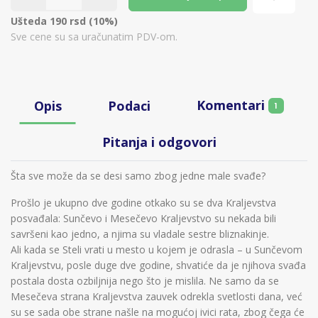
Ušteda 190 rsd (10%)
Sve cene su sa uračunatim PDV-om.
Komentari
Opis
Podaci
1
Pitanja i odgovori
Šta sve može da se desi samo zbog jedne male svađe?
Prošlo je ukupno dve godine otkako su se dva Kraljevstva
posvađala: Sunčevo i Mesečevo Kraljevstvo su nekada bili
savršeni kao jedno, a njima su vladale sestre bliznakinje.
Ali kada se Steli vrati u mesto u kojem je odrasla – u Sunčevom
Kraljevstvu, posle duge dve godine, shvatiće da je njihova svađa
postala dosta ozbiljnija nego što je mislila. Ne samo da se
Mesečeva strana Kraljevstva zauvek odrekla svetlosti dana, već
su se sada obe strane našle na mogućoj ivici rata, zbog čega će