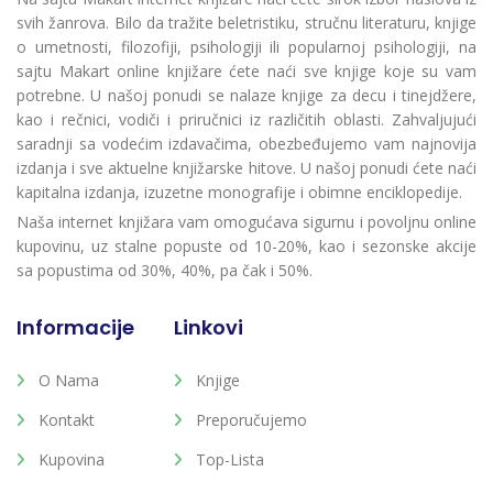
svih žanrova. Bilo da tražite beletristiku, stručnu literaturu, knjige
o umetnosti, filozofiji, psihologiji ili popularnoj psihologiji, na
sajtu Makart online knjižare ćete naći sve knjige koje su vam
potrebne. U našoj ponudi se nalaze knjige za decu i tinejdžere,
kao i rečnici, vodiči i priručnici iz različitih oblasti. Zahvaljujući
saradnji sa vodećim izdavačima, obezbeđujemo vam najnovija
izdanja i sve aktuelne knjižarske hitove. U našoj ponudi ćete naći
kapitalna izdanja, izuzetne monografije i obimne enciklopedije.
Naša internet knjižara vam omogućava sigurnu i povoljnu online
kupovinu, uz stalne popuste od 10-20%, kao i sezonske akcije
sa popustima od 30%, 40%, pa čak i 50%.
Informacije
Linkovi
O Nama
Knjige
Kontakt
Preporučujemo
Kupovina
Top-Lista