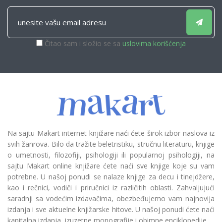
Čitao sam i složio se sa
uslovima korišćenja
Na sajtu Makart internet knjižare naći ćete širok izbor naslova iz
svih žanrova. Bilo da tražite beletristiku, stručnu literaturu, knjige
o umetnosti, filozofiji, psihologiji ili popularnoj psihologiji, na
sajtu Makart online knjižare ćete naći sve knjige koje su vam
potrebne. U našoj ponudi se nalaze knjige za decu i tinejdžere,
kao i rečnici, vodiči i priručnici iz različitih oblasti. Zahvaljujući
saradnji sa vodećim izdavačima, obezbeđujemo vam najnovija
izdanja i sve aktuelne knjižarske hitove. U našoj ponudi ćete naći
kapitalna izdanja, izuzetne monografije i obimne enciklopedije.