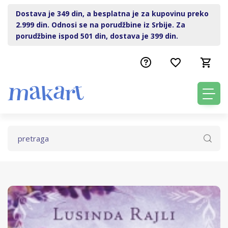
Dostava je 349 din, a besplatna je za kupovinu preko
2.999 din. Odnosi se na porudžbine iz Srbije. Za
porudžbine ispod 501 din, dostava je 399 din.