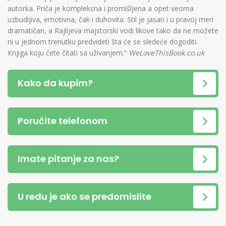
autorka. Priča je kompleksna i promišljena a opet veoma
uzbudljiva, emotivna, čak i duhovita. Stil je jasan i u pravoj meri
dramatičan, a Rajlijeva majstorski vodi likove tako da ne možete
ni u jednom trenutku predvideti šta će se sledeće dogoditi.
Knjiga koju ćete čitati sa uživanjem.“
WeLoveThisBook.co.uk
Kako da kupim?
Poručite telefonom
Imate pitanje za nas?
U redu je ako se predomislite