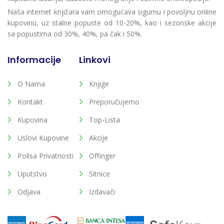
Naša internet knjižara vam omogućava sigurnu i povoljnu online
kupovinu, uz stalne popuste od 10-20%, kao i sezonske akcije
sa popustima od 30%, 40%, pa čak i 50%.
Informacije
Linkovi
O Nama
Knjige
Kontakt
Preporučujemo
Kupovina
Top-Lista
Uslovi Kupovine
Akcije
Polisa Privatnosti
Offinger
Uputstvo
Sitnice
Odjava
Izdavači