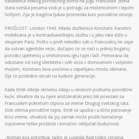
naslednica velikog porodičnog doma na jugu Francuske. Jedna
stara sveska pesama vodi je u potragu za misterioznom i lepom
Sofijom, čija je tragična ljubav promenila kurs porodične istorije.
PROŠLOST: London 1943. Mlada službenica Konstans Karuters
mobilisana je u kontraobaveštajnu službu i u jeku rata stiže u
okupirani Pariz. Pošto u prvih nekoliko sati u Francuskoj ne uspe
da ostvari agentske veze, slučajno će se naći u jednoj bogatoj
porodici upletenoj u smrtonosnu igru tajni i laži. Primorana da
odustane od svog identiteta i svih veza s domovinom i voljenim
mužem, Konstans biva uvučena u zapetljanu mrežu obmane,
čije će posledice uticati na buduće generacije.
Kada Emili otkrije skrivenu odaju u vinskom podrumu porodične
kuće, shvatiće da su njeni aristokratski preci bili povezani sa
Francuskim pokretom otpora za vreme Drugog svetskog rata.
Dok otkriva porodične tajne, Emili se upušta i u lično putovanje
kroz vreme, shvativši da joj zamak može pružiti tumačenje
sopstvene teške prošlosti i konačno otključati budućnost.
„Roman koji potvrđuje zašto je Lusinda Rajli toliko cenjena