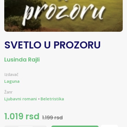
SVETLO U PROZORU
Lusinda Rajli
Izdavač
Laguna
Žanr
Ljubavni romani
Beletristika
1.019 rsd
1.199 rsd