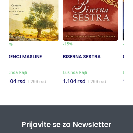
-15%
-15%
NA SESTRA
SESTRA IZ SENKE
SEDAM SES
Rajli
Lusinda Rajli
Lusinda Rajli
rsd
1.104 rsd
1.104 rsd
1.299 rsd
1.299 rsd
1
Prijavite se za Newsletter