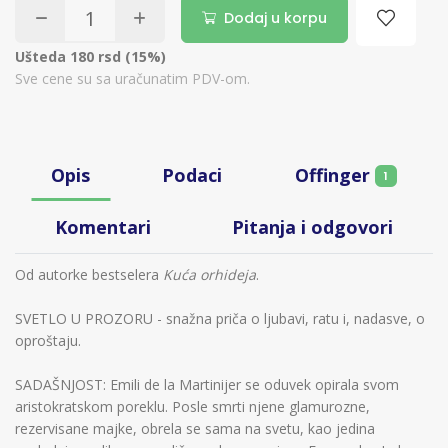
Dodaj u korpu
Ušteda 180 rsd (15%)
Sve cene su sa uračunatim PDV-om.
Offinger
Opis
Podaci
1
Komentari
Pitanja i odgovori
Od autorke bestselera
Kuća orhideja
.
SVETLO U PROZORU - snažna priča o ljubavi, ratu i, nadasve, o
oproštaju.
SADAŠNJOST: Emili de la Martinijer se oduvek opirala svom
aristokratskom poreklu. Posle smrti njene glamurozne,
rezervisane majke, obrela se sama na svetu, kao jedina